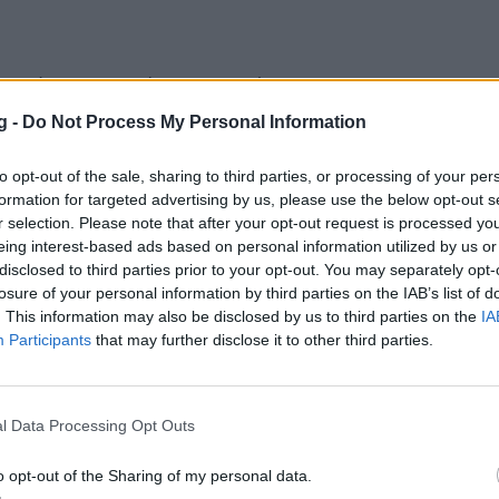
νατές μονομαχίες, με αμφότερες τις
ν τον ρυθμό τους. Στο 7’ το Βέλγιο
g -
Do Not Process My Personal Information
νίδι, με το σουτ του Ντε Μπρόινε έξω από
to opt-out of the sale, sharing to third parties, or processing of your per
λα από το δεξί δοκάρι του Σομπέιρ.
formation for targeted advertising by us, please use the below opt-out s
ιδιού, η Αίγυπτος άνοιξε το σκορ στην
r selection. Please note that after your opt-out request is processed y
η βολίδα του Ασούρ έξω από την περιοχή.
eing interest-based ads based on personal information utilized by us or
disclosed to third parties prior to your opt-out. You may separately opt-
εξιά, σύγκλινε προς τον άξονα και βρήκε
losure of your personal information by third parties on the IAB’s list of
νο μέσο της Αλ Αχλί να κάνει το συρτό
. This information may also be disclosed by us to third parties on the
IA
ά για το 1-0 των «Φαραώ».
Participants
that may further disclose it to other third parties.
l Data Processing Opt Outs
o opt-out of the Sharing of my personal data.