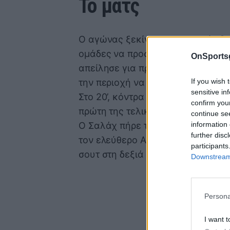
Το ματς
Ο αγώνας ξεκίνησε με αρκετές δυ
ομάδες να προσπαθούν να επιβάλου
OnSports
απείλησε για πρώτη φορά στο παιχ
If you wish 
την περιοχή να περνάει ξυστά, δίπ
sensitive in
Στο 20’, κόντρα στη ροή του παιχν
confirm you
πρώτη της τελική προσπάθεια με τ
continue se
information 
Ο Σαλάχ πήρε την μπάλα από τα δ
further disc
τον ελεύθερο Ασούρ, με τον 28χρο
participants
σουτ στη δεξιά γωνία του Κουρτου
Downstream 
Persona
I want t