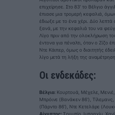
επιχείρησε. Στο 83' το Βέλγιο άγγ
έπιασε μια τρομερή κεφαλιά, όμω
έδιωξε με το ένα χέρι. Δύο λεπτά
ξανά, με την κεφαλιά του να φεύγ
Λίγο πριν από την ολοκλήρωση του
έντονα για πέναλτι, όταν ο Ζίζο 
Ντε Κάιπερ, όμως ο διαιτητής έδει
λίγο μετά τη λήξη της αναμέτρηση
Οι ενδεκάδες:
Βέλγιο:
Κουρτουά, Μέχελε, Μενιέ, 
Μπρόινε (Βανάκεν 86’), Τίλεμανς,
(Πάρντο 86’), Ντε Κετελάρε (Λουκ
Αίγυπτος:
Σουμπίρ, Ιμπραχίμ, Χανί