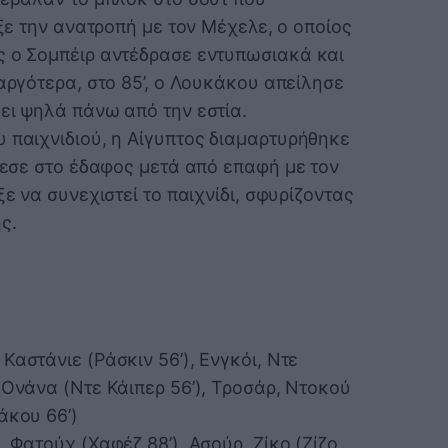
ιξε την ανατροπή με τον Μέχελε, ο οποίος
ς ο Σομπέιρ αντέδρασε εντυπωσιακά και
 αργότερα, στο 85’, ο Λουκάκου απείλησε
ει ψηλά πάνω από την εστία.
 παιχνιδιού, η Αίγυπτος διαμαρτυρήθηκε
έπεσε στο έδαφος μετά από επαφή με τον
ξε να συνεχιστεί το παιχνίδι, σφυρίζοντας
ς.
Καστάνιε (Ράσκιν 56’), Ενγκόι, Ντε
 Ονάνα (Ντε Κάιπερ 56’), Τροσάρ, Ντοκού
άκου 66’)
, Φατούχ (Χαφέζ 88’), Ασούρ, Ζίκο (Ζίζο