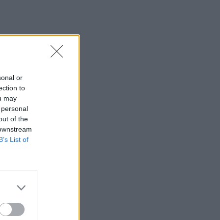
sonal or
ection to
ou may
 personal
out of the
 downstream
B’s List of