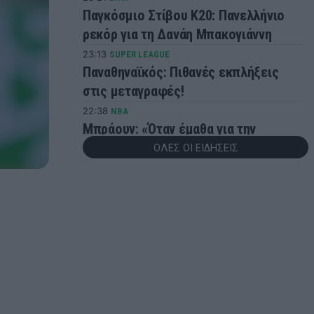
Παγκόσμιο Στίβου Κ20: Πανελλήνιο
ρεκόρ για τη Δανάη Μπακογιάννη
23:13
SUPER LEAGUE
Παναθηναϊκός: Πιθανές εκπλήξεις
στις μεταγραφές!
22:38
NBA
Μπράουν: «Όταν έμαθα για την
ανταλλαγή, πέταξα το κινητό στην
ΟΛΕΣ ΟΙ ΕΙΔΗΣΕΙΣ
άλλη άκρη του δωματίου»
22:17
ΜΠΑΣΚΕΤ
Eurobasket U16: «Περίπατος» της
Εθνικής Κορασίδων με +42 επί της
Ιρλανδίας
22:04
ΠΟΔΟΣΦΑΙΡΟ
Σε δημοπρασία η μπάλα που άγγιξε το
«χέρι του Θεού»!