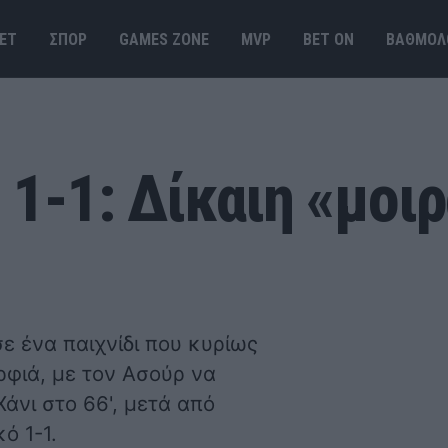
ΕΤ
ΣΠΟΡ
GAMES ΖΟΝΕ
MVP
BET ΟΝ
ΒΑΘΜΟΛ
 1-1: Δίκαιη «μοιρ
ε ένα παιχνίδι που κυρίως
ρφιά, με τον Ασούρ να
Χάνι στο 66', μετά από
ό 1-1.