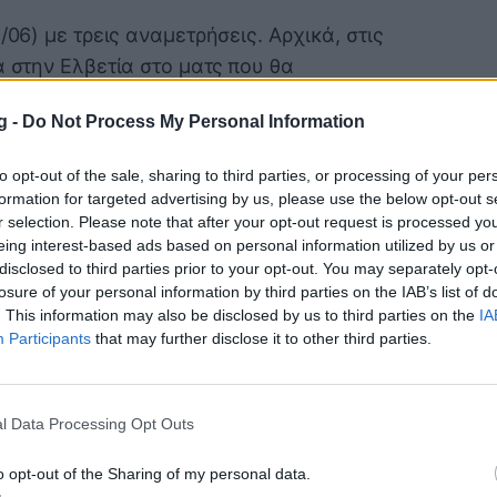
/06) με τρεις αναμετρήσεις. Αρχικά, στις
α στην Ελβετία στο ματς που θα
 στον Α’ Όμιλο, ενώ στην συνέχεια, στις
g -
Do Not Process My Personal Information
ην Κροατία και στις 22:00 η Ιταλία θα
ν Β’ Όμιλο.
to opt-out of the sale, sharing to third parties, or processing of your per
o 2024
:
formation for targeted advertising by us, please use the below opt-out s
r selection. Please note that after your opt-out request is processed y
eing interest-based ads based on personal information utilized by us or
ΚΑΝΑΛΙ / ΑΠΟΤΕΛΕΣΜΑ
disclosed to third parties prior to your opt-out. You may separately opt-
losure of your personal information by third parties on the IAB’s list of
. This information may also be disclosed by us to third parties on the
IA
 - Σκωτία
5-1
Participants
that may further disclose it to other third parties.
 - Ελβετία
ΕΡΤ1
l Data Processing Opt Outs
 - Ουγγαρία
ΕΡΤ1
o opt-out of the Sharing of my personal data.
 Ελβετία
ΕΡΤ1