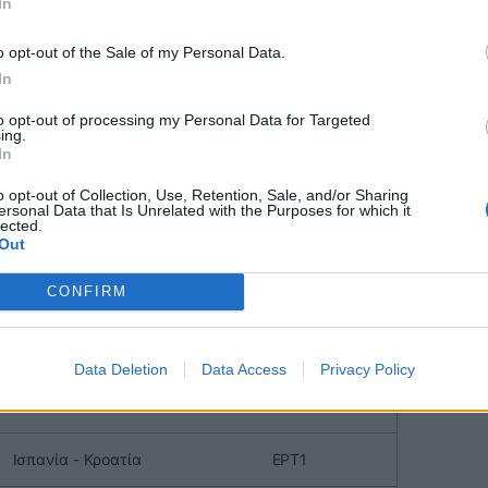
In
- Γερμανία
ΕΡΤ1
o opt-out of the Sale of my Personal Data.
In
 Ουγγαρία
ΕΡΤ3
to opt-out of processing my Personal Data for Targeted
ing.
In
o opt-out of Collection, Use, Retention, Sale, and/or Sharing
ersonal Data that Is Unrelated with the Purposes for which it
lected.
Out
CONFIRM
Data Deletion
Data Access
Privacy Policy
ΑΓΩΝΑΣ
ΚΑΝΑΛΙ
Ισπανία - Κροατία
ΕΡΤ1