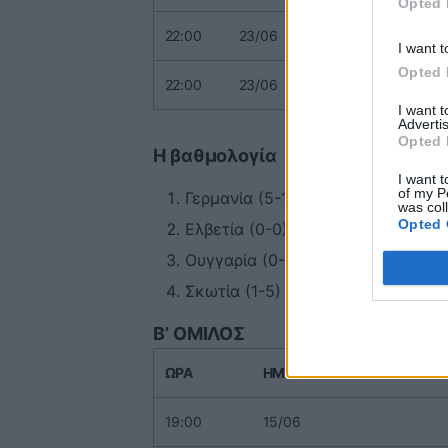
Opted 
22:00
23/06
Ελβετία 
I want t
Opted 
22:00
23/06
Σκωτία -
I want 
Advertis
Opted 
Η βαθμολογία
I want t
of my P
Γερμανία (5-1) 3
was col
Opted 
Ελβετία (0-0) 0
Ουγγαρία (0-0) 0
Σκωτία (1-5) 0
Β’ ΟΜΙΛΟΣ
ΩΡΑ
ΗΜΕΡΟΜΗΝΙΑ
19:00
15/06