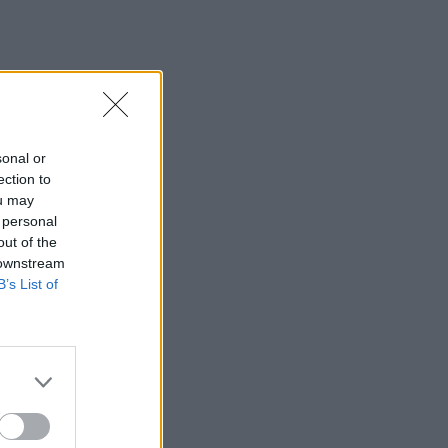
sonal or
ection to
ou may
 personal
out of the
 downstream
B’s List of