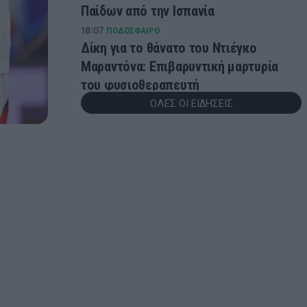
Παίδων από την Ισπανία
18:07
ΠΟΔΟΣΦΑΙΡΟ
Δίκη για το θάνατο του Ντιέγκο
Μαραντόνα: Επιβαρυντική μαρτυρία
του φυσιοθεραπευτή
ΟΛΕΣ ΟΙ ΕΙΔΗΣΕΙΣ
17:33
SUPER LEAGUE
Ολυμπιακός: Ανακοίνωσε Τζουλιάνο
Λόμπο ντε Ολιβέιρα και Δημήτρη
Ρέτσο
17:24
ΠΟΔΟΣΦΑΙΡΟ
«Όχι» της Μάντσεστερ Σίτι στην
πρώτη πρόταση της Μπαρτσελόνα για
Ρόδρι
16:50
EUROLEAGUE
Ο Φρανσίσκο αποθέωσε την κίνηση
της Ζαλγκίρις με τον Έβανς