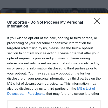
OnSportsg -
Do Not Process My Personal
Information
If you wish to opt-out of the sale, sharing to third parties, or
processing of your personal or sensitive information for
targeted advertising by us, please use the below opt-out
section to confirm your selection. Please note that after your
opt-out request is processed you may continue seeing
interest-based ads based on personal information utilized by
us or personal information disclosed to third parties prior to
your opt-out. You may separately opt-out of the further
disclosure of your personal information by third parties on the
Euro 2024: Η ώρα της αλήθειας για Αγγλία,
IAB’s list of downstream participants. This information may
Γαλλία, Ολλανδία και Δανία - Το πρόγραμμα
also be disclosed by us to third parties on the
IAB’s List of
της ημέρας
Downstream Participants
that may further disclose it to other
third parties.
Euro 2024: Τέσσερις συναρπαστικές αναμετρήσεις
που μπορεί να κρίνουν μέχρι και έξι εισιτήρια για