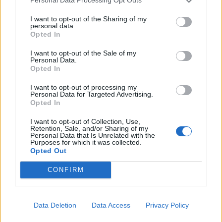
Personal Data Processing Opt Outs
τους «16» της διοργάνωσης.
I want to opt-out of the Sharing of my
25 Ιουνίου 2024 11:45
personal data.
Opted In
I want to opt-out of the Sale of my
Personal Data.
Opted In
I want to opt-out of processing my
Personal Data for Targeted Advertising.
Opted In
I want to opt-out of Collection, Use,
Retention, Sale, and/or Sharing of my
Personal Data that Is Unrelated with the
Purposes for which it was collected.
Opted Out
CONFIRM
Euro 2024: «Ξεκαθαρίζει» για Ελβετία και
Data Deletion
Data Access
Privacy Policy
Σκωτία στον Α’ Όμιλο - Το πρόγραμμα και οι