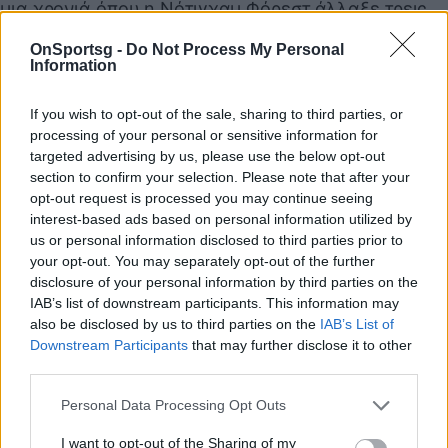
μια χρονιά όπου η Νότιγχαμ Φόρεστ άλλαξε τρεις
διαφορετικούς προπονητές. Απολύθηκε έπειτα από
OnSportsg -
Do Not Process My Personal
114 ημέρες στον πάγκο της.
Information
Το πιο τρανταχτό παράδειγμα αυτής της τρέλας
If you wish to opt-out of the sale, sharing to third parties, or
είναι ο Ζοσέ Μουρίνιο.
processing of your personal or sensitive information for
Απολύθηκε από τη Φενέρμπαχτσε, πήγε στην
targeted advertising by us, please use the below opt-out
Μπενφίκα και τώρα η Ρεάλ Μαδρίτης πληρώνει
section to confirm your selection. Please note that after your
opt-out request is processed you may continue seeing
εκατομμύρια για να τον έχει στο «Μπερναμπέου».
interest-based ads based on personal information utilized by
Μια κυκλική παράνοια όπου οι ίδιοι άνθρωποι
us or personal information disclosed to third parties prior to
απομακρύνονται ως αποτυχημένοι το καλοκαίρι και
your opt-out. You may separately opt-out of the further
disclosure of your personal information by third parties on the
προσλαμβάνονται ως σωτήρες τον χειμώνα...
IAB’s list of downstream participants. This information may
also be disclosed by us to third parties on the
IAB’s List of
Downstream Participants
that may further disclose it to other
third parties.
Personal Data Processing Opt Outs
I want to opt-out of the Sharing of my