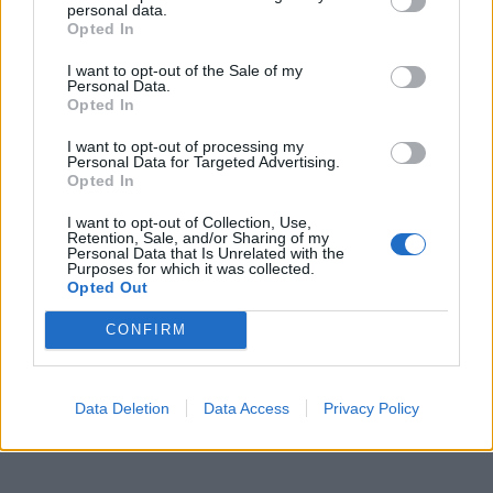
personal data.
Opted In
Όχι φυσικά ότι εμείς είμαστε καλύτεροι...
I want to opt-out of the Sale of my
Personal Data.
Opted In
Στην ελληνική ποδοσφαιρική κουλτούρα, ο
I want to opt-out of processing my
προπονητής σπάνια αντιμετωπίζεται ως ο
Personal Data for Targeted Advertising.
Opted In
πραγματικός τεχνικός ηγέτης. Όταν στραβώνει το
κλίμα, όταν οι μεταγραφές δεν αποδίδουν ή όταν η
I want to opt-out of Collection, Use,
Retention, Sale, and/or Sharing of my
εξέδρα αρχίζει να μουρμουρίζει, ο άνθρωπος με το
Personal Data that Is Unrelated with the
Purposes for which it was collected.
κουστούμι στον πάγκο είναι πάντα το θύμα. Είναι
Opted Out
πολύ πιο φτηνό και επικοινωνιακά εύκολο να
CONFIRM
αλλάξεις έναν άνθρωπο, παρά να αλλάξεις μια
ολόκληρη προβληματική νοοτροπία ή ένα
κακοστημένο ρόστερ.
Data Deletion
Data Access
Privacy Policy