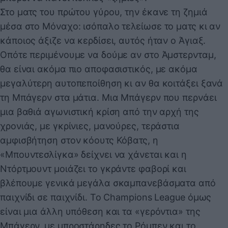
Στο ματς του πρώτου γύρου, την έκανε τη ζημιά
μέσα στο Μόναχο: ισόπαλο τελείωσε το ματς κι αν
κάποιος άξιζε να κερδίσει, αυτός ήταν ο Άγιαξ.
Οπότε περιμένουμε να δούμε αν στο Άμστερνταμ,
θα είναι ακόμα πιο αποφασιστικός, με ακόμα
μεγαλύτερη αυτοπεποίθηση κι αν θα κοιτάξει ξανά
τη Μπάγερν στα μάτια. Μια Μπάγερν που περνάει
μια βαθιά αγωνιστική κρίση από την αρχή της
χρονιάς, με γκρίνιες, μανούρες, τεράστια
αμφισβήτηση στον κόουτς Κόβατς, η
«Μπουντεσλίγκα» δείχνει να χάνεται και η
Ντόρτμουντ μοιάζει το γκράντε φαβορί και
βλέπουμε γενικά μεγάλα σκαμπανεβάσματα από
παιχνίδι σε παιχνίδι. Το Champions League όμως
είναι μια άλλη υπόθεση και τα «γερόντια» της
Μπάγερν, με μπροστάρηδες το Ρόμπεν και το