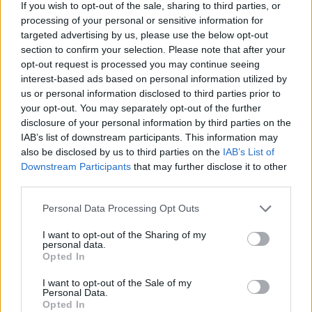
If you wish to opt-out of the sale, sharing to third parties, or
«μπόσικο» σε κάποια αντεπίθεση.
processing of your personal or sensitive information for
Μπορεί η Λίβερπουλ; Σαφώς και μπορεί – γενικά
targeted advertising by us, please use the below opt-out
section to confirm your selection. Please note that after your
δείχνει ότι μπορεί φέτος να κάνει ωραία πράγματα,
opt-out request is processed you may continue seeing
αφού είναι η μοναδική ομάδα που πιέζει στην
interest-based ads based on personal information utilized by
Πρέμιερ το «τρένο» που λέγεται Μάντσεστερ Σίτι. Η
us or personal information disclosed to third parties prior to
your opt-out. You may separately opt-out of the further
Νάπολι από την άλλη, βλέπει τη Γιουβέντους για
disclosure of your personal information by third parties on the
μια ακόμα χρονιά να κάνει «πασαρέλα» στο
IAB’s list of downstream participants. This information may
«Καμπιονάτο» και ψάχνει τη διάκριση στην Ευρώπη.
also be disclosed by us to third parties on the
IAB’s List of
Downstream Participants
that may further disclose it to other
Όλα αυτά μας υπόσχονται ένα πολύ ενδιαφέρον
third parties.
παιχνίδι, που θα γίνει ακόμα πιο «πιπεράτο» αν μια
από τις δυο ομάδες σκοράρει νωρίς. Μπείτε στο
Personal Data Processing Opt Outs
Pamestoixima.gr
, για να «μαντέψετε» ποια από τις
I want to opt-out of the Sharing of my
personal data.
δυο ομάδες θα σκοράρει πρώτη, ποιος θα πετύχει
Opted In
το πρώτο γκολ (
παίξτε Σαλάχ
) αλλά να βρείτε και
I want to opt-out of the Sale of my
δεκάδες ακόμα στοιχηματικές επιλογές.
Personal Data.
Opted In