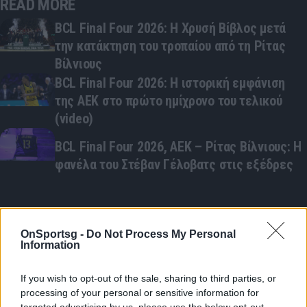
READ MORE
BCL Final Four 2026: Η Χρυσή Βίβλος μετά
την κατάκτηση του τροπαίου από τη Ρίτας
Βίλνιους
BCL Final Four 2026: Η ιστορική εμφάνιση
της ΑΕΚ στο πρώτο ημίχρονο του τελικού
(video)
BCL Final Four 2026, ΑΕΚ – Ρίτας Βίλνιους: Η
φανέλα του Στέβαν Γέλοβατς στις εξέδρες
Παιχνίδι από παντού στη Novibet με το
OnSportsg -
Do Not Process My Personal
νέο Mobile App
Information
If you wish to opt-out of the sale, sharing to third parties, or
processing of your personal or sensitive information for
COMMENTS