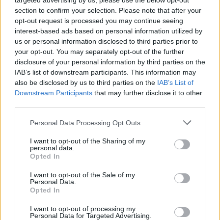
targeted advertising by us, please use the below opt-out
section to confirm your selection. Please note that after your
opt-out request is processed you may continue seeing
Συνδεθείτε για να σχολιάσετε
interest-based ads based on personal information utilized by
us or personal information disclosed to third parties prior to
your opt-out. You may separately opt-out of the further
disclosure of your personal information by third parties on the
IAB’s list of downstream participants. This information may
LATEST NEWS
also be disclosed by us to third parties on the
IAB’s List of
Downstream Participants
that may further disclose it to other
23:47
GREEK BASKET LEAGUE
third parties.
Δόξα Λευκάδας: Ενίσχυση με Τζος Σάρμα
Personal Data Processing Opt Outs
23:21
ΣΠΟΡ
Παγκόσμιο Στίβου Κ20: Πανελλήνιο ρεκόρ για τη
I want to opt-out of the Sharing of my
personal data.
Δανάη Μπακογιάννη
Opted In
23:13
SUPER LEAGUE
I want to opt-out of the Sale of my
Παναθηναϊκός: Πιθανές εκπλήξεις στις μεταγραφές!
Personal Data.
Opted In
22:38
NBA
Μπράουν: «Όταν έμαθα για την ανταλλαγή, πέταξα το
I want to opt-out of processing my
Personal Data for Targeted Advertising.