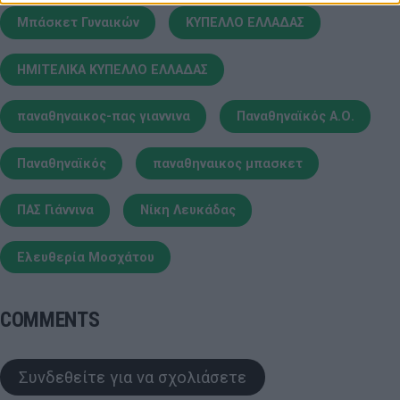
Μπάσκετ Γυναικών
ΚΥΠΕΛΛΟ ΕΛΛΑΔΑΣ
ΗΜΙΤΕΛΙΚΑ ΚΥΠΕΛΛΟ ΕΛΛΑΔΑΣ
παναθηναικος-πας γιαννινα
Παναθηναϊκός Α.Ο.
Παναθηναϊκός
παναθηναικος μπασκετ
ΠΑΣ Γιάννινα
Νίκη Λευκάδας
Ελευθερία Μοσχάτου
COMMENTS
Συνδεθείτε για να σχολιάσετε