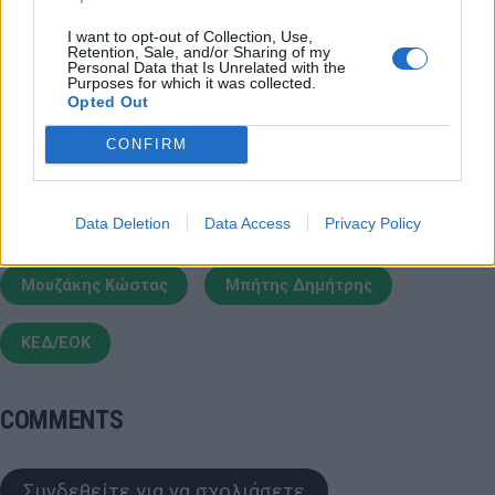
νέο Mobile App
I want to opt-out of Collection, Use,
Retention, Sale, and/or Sharing of my
Personal Data that Is Unrelated with the
Purposes for which it was collected.
Opted Out
CONFIRM
Extra πάσα
ΔΙΑΙΤΗΣΙΑ
Βαγγέλης Λιόλιος
Data Deletion
Data Access
Privacy Policy
Χριστοδούλου Χρήστος
Πιτσίλκας Νίκος
Μουζάκης Κώστας
Μπήτης Δημήτρης
ΚΕΔ/ΕΟΚ
COMMENTS
Συνδεθείτε για να σχολιάσετε