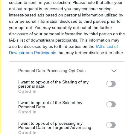
section to confirm your selection. Please note that after your
Η τριπλέτα θα είναι αυτή που απέμειναν
opt-out request is processed you may continue seeing
(Μουζάκης, Μπήτης και Μαγγανάς) και θα κινεί τα
interest-based ads based on personal information utilized by
νήματα ο περσινός επικεφαλής; Ο εκ Λαρίσης, η θα
us or personal information disclosed to third parties prior to
your opt-out. You may separately opt-out of the further
υπάρξει άλλος εκλεκτός; Πολλά ακούγονται τίποτε
disclosure of your personal information by third parties on the
δεν βλέπουμε ακόμη. Το μόνο που παραμένει ίδιο
IAB’s list of downstream participants. This information may
είναι οι διαιτητές στα παιχνίδια των ομάδων. Λες
also be disclosed by us to third parties on the
IAB’s List of
Downstream Participants
that may further disclose it to other
και δεν γίνεται κλήρωση βρε αδερφέ...
third parties.
ΥΓ:
Αλήθεια ποιος είναι ο νομικός που πέτυχε να
διευθετήσει τα 27 ban της ΑΕΚ σε λιγότερο από δυο
Personal Data Processing Opt Outs
εβδομάδες για να μπορέσει η «Ένωση» να βγάλει
I want to opt-out of the Sharing of my
personal data.
δελτία και να δηλώσει τους παίκτες στο Basketball
Opted In
Champions League;
I want to opt-out of the Sale of my
Ο πασέρ...
Personal Data.
Opted In
I want to opt-out of processing my
Personal Data for Targeted Advertising.
Παιχνίδι από παντού στη Novibet με το
Opted In