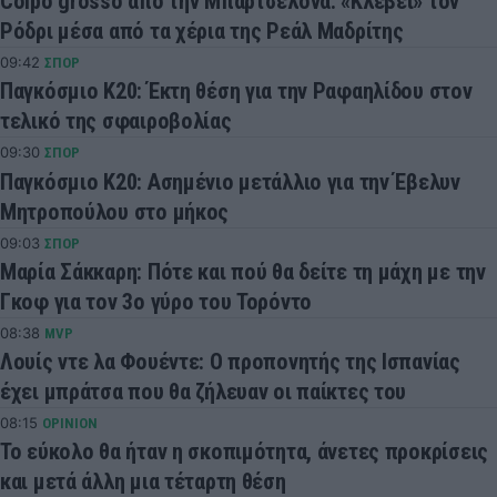
Colpo grosso από την Μπαρτσελόνα: «Κλέβει» τον
Ρόδρι μέσα από τα χέρια της Ρεάλ Μαδρίτης
09:42
ΣΠΟΡ
Παγκόσμιο Κ20: Έκτη θέση για την Ραφαηλίδου στον
τελικό της σφαιροβολίας
09:30
ΣΠΟΡ
Παγκόσμιο Κ20: Ασημένιο μετάλλιο για την Έβελυν
Μητροπούλου στο μήκος
09:03
ΣΠΟΡ
Μαρία Σάκκαρη: Πότε και πού θα δείτε τη μάχη με την
Γκοφ για τον 3ο γύρο του Τορόντο
08:38
MVP
Λουίς ντε λα Φουέντε: Ο προπονητής της Ισπανίας
έχει μπράτσα που θα ζήλευαν οι παίκτες του
08:15
OPINION
Το εύκολο θα ήταν η σκοπιμότητα, άνετες προκρίσεις
και μετά άλλη μια τέταρτη θέση