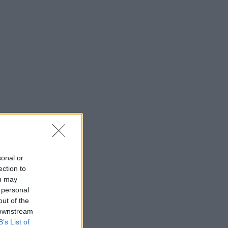
ΝΒΑ: Οι Σανς έδωσαν τριετή
επέκταση συμβολαίου στον Ντίλον
Μπρουκς έναντι 73 εκατ. δολαρίων
23:06
EUROPA LEAGUE
ΠΑΟΚ - Άντερλεχτ: Τα Highlights του
αγώνα της Τούμπας
22:44
EUROPA LEAGUE
ΠΑΟΚ – Άντερλεχτ 0-1: Δέχτηκε γκολ
στα 17’’, έχασε πέναλτι και τώρα…
τρέχει
sonal or
ection to
ou may
 personal
out of the
 downstream
B’s List of