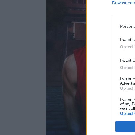
Downstream 
Persona
I want t
Opted 
I want t
Opted 
I want 
Advertis
Opted 
I want t
of my P
was col
Opted 