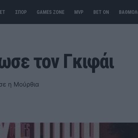
ΕΤ
ΣΠΟΡ
GAMES ΖΟΝΕ
MVP
BET ΟΝ
ΒΑΘΜΟΛ
ωσε τον Γκιφάι
σε η Μούρθια