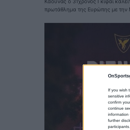
Κάουνας ο 31χρονος Γκιφάι καλεί
πρωτάθλημα της Ευρώπης με την 
OnSports
If you wish 
sensitive in
confirm you
continue se
information 
further disc
participants