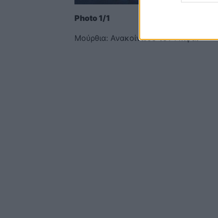
Photo 1/1
Μούρθια: Ανακοίνωσε τον Γκιφάι