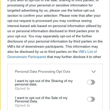
processing of your personal or sensitive information for
targeted advertising by us, please use the below opt-out
section to confirm your selection. Please note that after your
Παιχνίδι από παντού στη Novibet με το
opt-out request is processed you may continue seeing
νέο Mobile App
interest-based ads based on personal information utilized by
us or personal information disclosed to third parties prior to
your opt-out. You may separately opt-out of the further
disclosure of your personal information by third parties on the
24
IAB’s list of downstream participants. This information may
SHARES
also be disclosed by us to third parties on the
IAB’s List of
Downstream Participants
that may further disclose it to other
third parties.
Ντιναμό Σάσσαρι-Παναθηναϊκός ΟΠΑΠ
Personal Data Processing Opt Outs
παναθηναικος μπασκετ
Παναθηναϊκός ΟΠΑΠ
I want to opt-out of the Sharing of my
personal data.
Opted In
Ντιναμό Σάσαρι
live streaming
LIVE
I want to opt-out of the Sale of my
Personal Data.
Opted In
COMMENTS