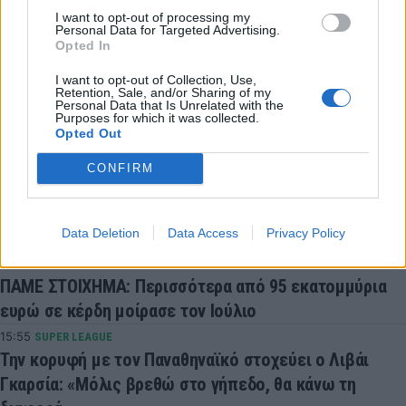
I want to opt-out of processing my
Personal Data for Targeted Advertising.
Opted In
Συνδεθείτε για να σχολιάσετε
I want to opt-out of Collection, Use,
Retention, Sale, and/or Sharing of my
Personal Data that Is Unrelated with the
Purposes for which it was collected.
Opted Out
LATEST NEWS
CONFIRM
16:59
MUNDOBASKET
Με Γιόκιτς η Σερβία στα προκριματικά του
Data Deletion
Data Access
Privacy Policy
Παγκοσμίου Κυπέλλου
16:27
BET ON
ΠΑΜΕ ΣΤΟΙΧΗΜΑ: Περισσότερα από 95 εκατομμύρια
ευρώ σε κέρδη μοίρασε τον Ιούλιο
15:55
SUPER LEAGUE
Την κορυφή με τον Παναθηναϊκό στοχεύει ο Λιβάι
Γκαρσία: «Μόλις βρεθώ στο γήπεδο, θα κάνω τη