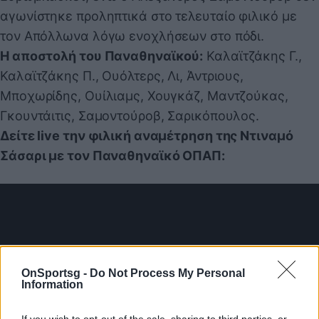
αγωνίστηκε προληπτικά στο τελευταίο φιλικό με
τον Απόλλωνα λόγω ενοχλήσεων στο πόδι.
Η αποστολή του Παναθηναϊκού:
Καλαϊτζάκης Γ.,
Καλαϊτζάκης Π., Ουόλτερς, Λι, Άντριους,
Μποχωρίδης, Ουίλιαμς, Χουγκάζ, Μαντζούκας,
Γκουντάιτις, Σαμοντούροβ, Σαρικόπουλος.
Δείτε live την φιλική αναμέτρηση της Ντιναμό
Σάσαρι με τον Παναθηναϊκό ΟΠΑΠ:
OnSportsg -
Do Not Process My Personal
Information
If you wish to opt-out of the sale, sharing to third parties, or