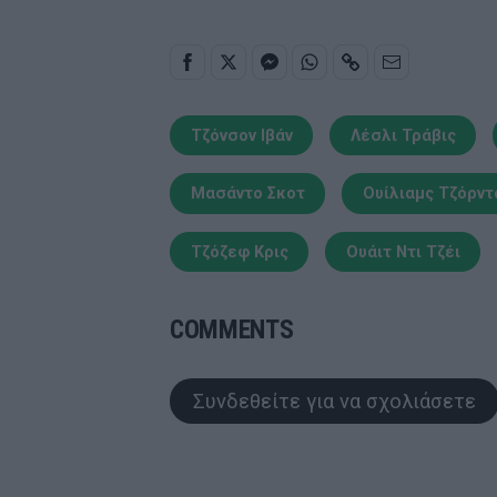
Τζόνσον Ιβάν
Λέσλι Τράβις
Μασάντο Σκοτ
Ουίλιαμς Τζόρντ
Τζόζεφ Κρις
Ουάιτ Ντι Τζέι
COMMENTS
Συνδεθείτε για να σχολιάσετε