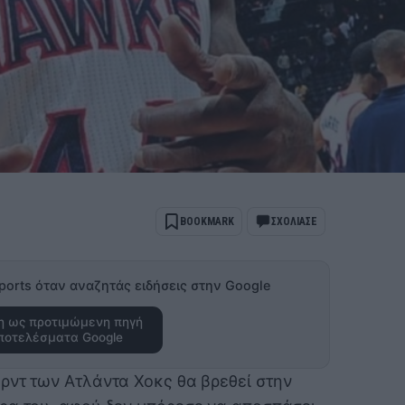
BOOKMARK
ΣΧΟΛΙΑΣΕ
ports όταν αναζητάς ειδήσεις στην Google
 ως προτιμώμενη πηγή
ποτελέσματα Google
ρντ των Ατλάντα Χοκς θα βρεθεί στην