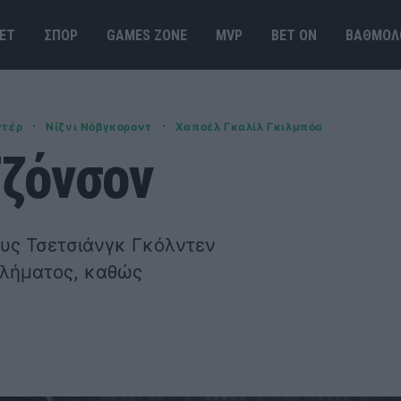
ΕΤ
ΣΠΟΡ
GAMES ΖΟΝΕ
MVP
BET ΟΝ
ΒΑΘΜΟΛ
·
·
ντέρ
Νίζνι Νόβγκοροντ
Χαποέλ Γκαλίλ Γκιλμπόα
Τζόνσον
ους Τσετσιάνγκ Γκόλντεν
θλήματος, καθώς