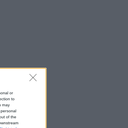
22:38
NBA
Μπράουν: «Όταν έμαθα για την
ανταλλαγή, πέταξα το κινητό στην
άλλη άκρη του δωματίου»
22:17
ΜΠΑΣΚΕΤ
Eurobasket U16: «Περίπατος» της
Εθνικής Κορασίδων με +42 επί της
Ιρλανδίας
22:04
ΠΟΔΟΣΦΑΙΡΟ
Σε δημοπρασία η μπάλα που άγγιξε το
«χέρι του Θεού»!
sonal or
ection to
ou may
 personal
out of the
 downstream