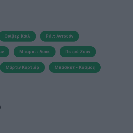
Ουίβερ Κάιλ
Ράιτ Αντουάν
αν
Μπαμπίτ Λουκ
Πετρό Ζοάν
Μάρτιν Καρτιέρ
Μπάσκετ - Κόσμος