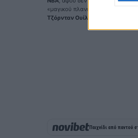
NBA
, αφού δεν μπόρεσε να εξασφ
«μαγικού πλανήτη». Τέλος, ο πρώη
Τζόρνταν Ουίλιαμς
, υπέγραψε στ
Παιχνίδι από παντού σ