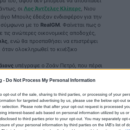
έρα του, αφού δεν μπόρεσε να αποσπάσει
άντως, οι
Λος Άντζελες Κλίπερς
, Νιου
Σικάγο Μπουλς έδειξαν ενδιαφέρον για την
, σύμφωνα με το
RealGM
. Φαίνεται πως ο
ε τις ανώτερες οικονομικές αποδοχές,
υλς
, ενώ θα προσπαθήσει να επιστρέψει
, όταν ολοκληρωθεί το κινέζικο
άιονς
υπέγραψε ο Ζοάν Πετρό, που πέρσι
ς Χοκς. Προς την Κίνα οδεύει και ο
g -
Do Not Process My Personal Information
ηκε» από την αποστολή του Καναδά για το
 εξέλιξη. Προσφορές από ομάδες της
to opt-out of the sale, sharing to third parties, or processing of your per
τι Τζέι Ουάιτ
,
που μέχρι πρότινος ήταν
formation for targeted advertising by us, please use the below opt-out s
ς και ανταλλάχθηκε στους Μπρούκλιν
r selection. Please note that after your opt-out request is processed y
eing interest-based ads based on personal information utilized by us or
νέζικο πρωτάθλημα πιθανότατα θα
disclosed to third parties prior to your opt-out. You may separately opt-
 που πρόλαβε να απασχολήσει ελληνικές
losure of your personal information by third parties on the IAB’s list of