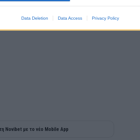
αλίσει θέση στο ρόστερ ομάδας του
ν σέντερ των Νιου Τζέρζεϊ Νετς,
ην Μπιλμπάο της Ισπανίας.
Data Deletion
Data Access
Privacy Policy
τη Novibet με το νέο Mobile App