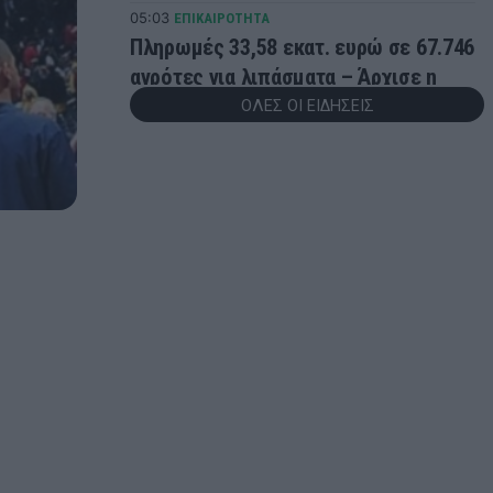
05:03
ΕΠΙΚΑΙΡΟΤΗΤΑ
Πληρωμές 33,58 εκατ. ευρώ σε 67.746
αγρότες για λιπάσματα – Άρχισε η
ενίσχυση του 15%
ΟΛΕΣ ΟΙ ΕΙΔΗΣΕΙΣ
02:17
ΠΟΔΟΣΦΑΙΡΟ
Αγγλία: Κατηγορείται για επίθεση ο
Άιβαν Τόνεϊ
23:47
GREEK BASKET LEAGUE
Δόξα Λευκάδας: Ενίσχυση με Τζος
Σάρμα
23:21
ΣΠΟΡ
Παγκόσμιο Στίβου Κ20: Πανελλήνιο
ρεκόρ για τη Δανάη Μπακογιάννη
23:13
SUPER LEAGUE
Παναθηναϊκός: Πιθανές εκπλήξεις
στις μεταγραφές!