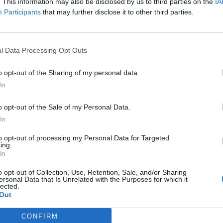
καιριού.
. This information may also be disclosed by us to third parties on the
IA
Participants
that may further disclose it to other third parties.
α γυρίσουν άμεσα στο κορυφαίο
 κάτι που ισχύει και για τον Λουκ
ρωσική
Νίζνι Νόβγκοροντ
, αφού πρώτα
l Data Processing Opt Outs
ιλ Μπλέιζερς
. Αντίστοιχο συμφωνητικό
ι Μακ Κάμεϊ
, ώστε να αγωνιστεί για
o opt-out of the Sharing of my personal data.
Τάιπανς της Αυστραλίας, ενώ ο Τζόρνταν
In
τας undrafted free agent.
o opt-out of the Sale of my Personal Data.
αι ο
Κάιλ Ουίβερ
, που υπέγραψε στη
In
τερη κατηγορία της Ιταλίας, ενώ
ο Τράβις
to opt-out of processing my Personal Data for Targeted
 Ναντέρ
και ο Ελάια Τζόνσον με την
ing.
ος Αντουάν Ράιτ θα συνεχίσει στη
Χαποέλ
In
εκτός ΝΒΑ για μία ακόμα χρονιά, ενώ ο
o opt-out of Collection, Use, Retention, Sale, and/or Sharing
ersonal Data that Is Unrelated with the Purposes for which it
ορόντο Ράπτορς στο φετινό
Summer
lected.
Out
ρκική Πινάρ Καρσίγιακα. Από την πλευρά
οσφορές από τέσσερις συλλόγους εκτός
CONFIRM