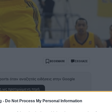
BOOKMARK
ΣΧΟΛΙΑΣΕ
ports όταν αναζητάς ειδήσεις στην Google
 ως προτιμώμενη πηγή
ποτελέσματα Google
g -
Do Not Process My Personal Information
εζόν στους Τορόντο Ράπτορς,