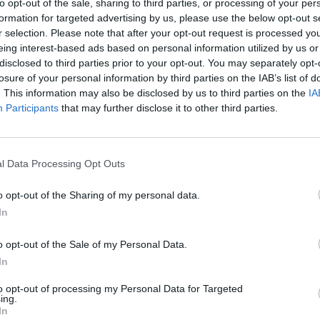
ν των Ρένο Μπίγκορνς, γκαρντ που
to opt-out of the sale, sharing to third parties, or processing of your per
formation for targeted advertising by us, please use the below opt-out s
 Ακόμα ο Μάλκολμ Τόμας, φόργουρντ των
r selection. Please note that after your opt-out request is processed y
μιθ, σέντερ της ίδιας ομάδας, και Έντουιν
eing interest-based ads based on personal information utilized by us or
α Ουίζαρντς, συμπλήρωσαν την κορυφαία
disclosed to third parties prior to your opt-out. You may separately opt-
losure of your personal information by third parties on the IAB’s list of
. This information may also be disclosed by us to third parties on the
IA
ρικ Ντόουσον των Όστιν Τόρος. Ο Τζεφ
Participants
that may further disclose it to other third parties.
μορ, Κόρτνεϊ Φόρτσον, γκαρντ των Λος
ις, φόργουρντ των Τούλσα 66ερς, και
έντερς, πλαισίωσαν τον Ντόουσον.
l Data Processing Opt Outs
καν οι Μορίς Άλμοντ, γκαρντ των Μέιν
o opt-out of the Sharing of my personal data.
ργουρντ των Ντιφέντερς,
Ντένις Χόρνερ
,
In
 γκαρντ των Άρμορ, και Σιν Ουίλιαμς,
λευταίος ανήκει πλέον στους Μπόστον
o opt-out of the Sale of my Personal Data.
In
to opt-out of processing my Personal Data for Targeted
ing.
In