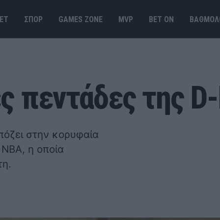
ΕΤ
ΣΠΟΡ
GAMES ΖΟΝΕ
MVP
BET ΟΝ
ΒΑΘΜΟΛ
ες πεντάδες της D
πόζει στην κορυφαία
ΝΒΑ, η οποία
τη.