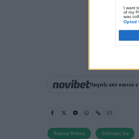
I want t
of my P
was col
Opted 
Παιχνίδι από παντού σ
Χόρνερ Ντένις
Ουίλιαμς Σιν