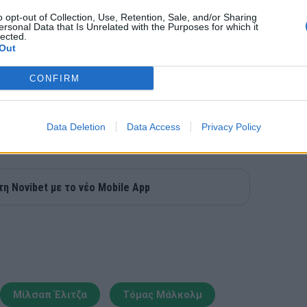
o opt-out of Collection, Use, Retention, Sale, and/or Sharing
ersonal Data that Is Unrelated with the Purposes for which it
lected.
Out
CONFIRM
Data Deletion
Data Access
Privacy Policy
τη Novibet με το νέο Mobile App
Μίλσαπ Έλιτζα
Τόμας Μάλκολμ