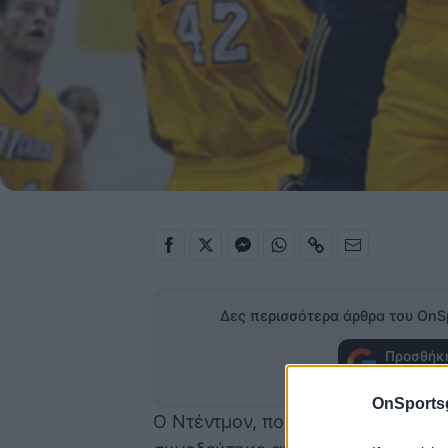
Δες περισσότερα άρθρα του OnS
Προσθήκη
στα α
OnSports
Ο Ντέντμον, που ολοκλήρωσε τη σ