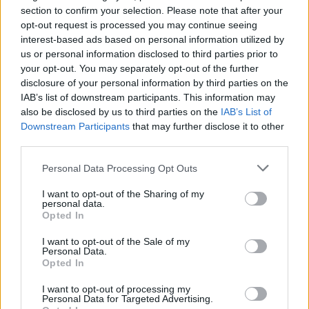
section to confirm your selection. Please note that after your
opt-out request is processed you may continue seeing
interest-based ads based on personal information utilized by
us or personal information disclosed to third parties prior to
your opt-out. You may separately opt-out of the further
LATEST NEWS
disclosure of your personal information by third parties on the
20:59
IAB’s list of downstream participants. This information may
GREEK BASKET LEAGUE
also be disclosed by us to third parties on the
IAB’s List of
Κούζμιτς για Διαμαντίδη: «Ήταν απίστευτο το πώς
Downstream Participants
that may further disclose it to other
κινούνταν στο παρκέ»
third parties.
20:26
ΕΠΙΚΑΙΡΟΤΗΤΑ
Personal Data Processing Opt Outs
Δώδεκα συλλήψεις στο ΟΑΚΑ πριν το Παναθηναϊκός -
ΤΣΣΚΑ 1948
I want to opt-out of the Sharing of my
personal data.
19:52
ΠΟΔΟΣΦΑΙΡΟ
Opted In
Κύπελλο Ελλάδας: Το πλήρες πρόγραμμα του
I want to opt-out of the Sale of my
δεύτερου προκριματικού
Personal Data.
Opted In
19:18
SUPER LEAGUE
ΠΑΟΚ: Τούρκικα σενάρια για «ζεστό» ενδιαφέρον
I want to opt-out of processing my
Personal Data for Targeted Advertising.
Γαλατάσαραϊ για Κωνσταντέλια