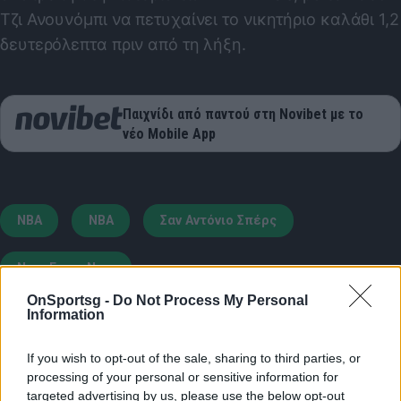
Τζι Ανουνόμπι να πετυχαίνει το νικητήριο καλάθι 1,2
δευτερόλεπτα πριν από τη λήξη.
Παιχνίδι από παντού στη Novibet με το
νέο Mobile App
NBA
ΝΒΑ
Σαν Αντόνιο Σπέρς
Νιου Γιορκ Νικς
OnSportsg -
Do Not Process My Personal
Information
COMMENTS
If you wish to opt-out of the sale, sharing to third parties, or
processing of your personal or sensitive information for
Συνδεθείτε για να σχολιάσετε
targeted advertising by us, please use the below opt-out