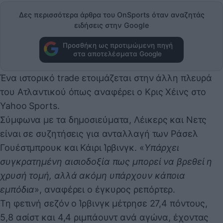
Δες περισσότερα άρθρα του OnSports όταν αναζητάς
ειδήσεις στην Google
Προσθήκη ως προτιμώμενη πηγή
στα αποτελέσματα Google
Ένα ιστορικό trade ετοιμάζεται στην άλλη πλευρά
του Ατλαντικού όπως αναφέρει ο Κρις Χέινς στο
Yahoo Sports.
Σύμφωνα με τα δημοσιεύματα, Λέικερς και Νετς
είναι σε συζητήσεις για ανταλλαγή των Ράσελ
Γουέστμπρουκ και Κάιρι Ίρβινγκ. «
Υπάρχει
συγκρατημένη αισιοδοξία πως μπορεί να βρεθεί η
χρυσή τομή, αλλά ακόμη υπάρχουν κάποια
εμπόδια
», αναφέρει ο έγκυρος ρεπόρτερ.
Τη φετινή σεζόν ο Ίρβινγκ μέτρησε 27,4 πόντους,
5,8 ασίστ και 4,4 ριμπάουντ ανά αγώνα, έχοντας