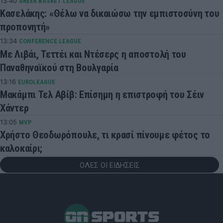
13:40
GREEK BASKET LEAGUE
Κασελάκης: «Θέλω να δικαιώσω την εμπιστοσύνη του
προπονητή»
13:34
CONFERENCE LEAGUE
Με Λιβάι, Τεττέι και Ντέσερς η αποστολή του
Παναθηναϊκού στη Βουλγαρία
13:16
EUROLEAGUE
Μακάμπι Τελ Αβίβ: Επίσημη η επιστροφή του Σέιν
Χάντερ
13:05
MVP
Χρήστο Θεοδωρόπουλε, τι κρασί πίνουμε φέτος το
καλοκαίρι;
ΟΛΕΣ ΟΙ ΕΙΔΗΣΕΙΣ