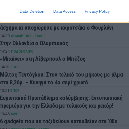
πρόκριση – Η μέρα κι η ώρα του τελικού
Data Deletion
Data Access
Privacy Policy
14:31
ΣΠΟΡ
Ευρωπαϊκό Πρωτάθλημα Στίβου: Προσγειώθηκε
άσχημα κι αποχώρησε με καροτσάκι ο Φουρλάνι
14:29
CHAMPIONS LEAGUE
Στην Ολλανδία ο Ολυμπιακός
14:24
ΠΟΔΟΣΦΑΙΡΟ
«Μπαίνει» στη Λίβερπουλ ο Μπέζος
14:19
ΣΠΟΡ
Μίλτος Τεντόγλου: Στον τελικό του μήκους με άλμα
στα 8,26μ. – Κυνηγά το 4ο σερί χρυσό
13:51
ΣΠΟΡ
Ευρωπαϊκό Πρωτάθλημα κολύμβησης: Εντυπωσιακή
πρεμιέρα για την Ελλάδα με τελικούς και ρεκόρ!
13:46
MVP
6 gadgets που σε ταξιδεύουν κατευθείαν στα '00s