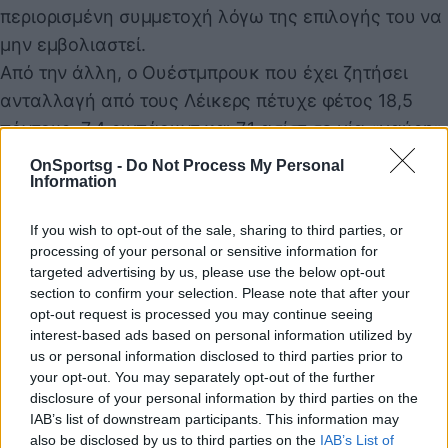
περιορισμένη συμμετοχή λόγω της επιλογής του να
μην εμβολιαστεί.
Από την άλλη, ο Ουέστμπρουκ που έχει ζητήσει
ανταλλαγή από τους Λέικερς πέτυχε φέτος 18,5
πόντους, 7,4 ριμπάουντ και 7,1 ασίστ σε μία «μαύρη»
σεζόν της ομάδας του Λος Αντζέλες.
OnSportsg -
Do Not Process My Personal
Information
If you wish to opt-out of the sale, sharing to third parties, or
Παιχνίδι από παντού στη Novibet με το
processing of your personal or sensitive information for
νέο Mobile App
targeted advertising by us, please use the below opt-out
section to confirm your selection. Please note that after your
opt-out request is processed you may continue seeing
interest-based ads based on personal information utilized by
us or personal information disclosed to third parties prior to
your opt-out. You may separately opt-out of the further
disclosure of your personal information by third parties on the
Ίρβινγκ Κάιρι
Ουέστμπρουκ Ράσελ
NBA
IAB’s list of downstream participants. This information may
also be disclosed by us to third parties on the
IAB’s List of