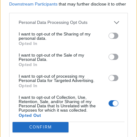
Μπρούκλιν Νετς
Λος Άντζελες Λέικερς
Downstream Participants
that may further disclose it to other
third parties.
Personal Data Processing Opt Outs
COMMENTS
I want to opt-out of the Sharing of my
personal data.
Opted In
Συνδεθείτε για να σχολιάσετε
I want to opt-out of the Sale of my
Personal Data.
Opted In
I want to opt-out of processing my
LATEST NEWS
Personal Data for Targeted Advertising.
Opted In
14:58
ΣΠΟΡ
I want to opt-out of Collection, Use,
Μίλτος Τεντόγλου: Έπαθε πλάκα με τον Ίτζολι! –
Retention, Sale, and/or Sharing of my
Personal Data that Is Unrelated with the
Διέκοψε τις δηλώσεις του για να θαυμάσει το άλμα
Purposes for which it was collected.
Opted Out
του
14:48
ΣΠΟΡ
CONFIRM
Μίλτος Τεντόγλου: Το άλμα που του έδωσε την