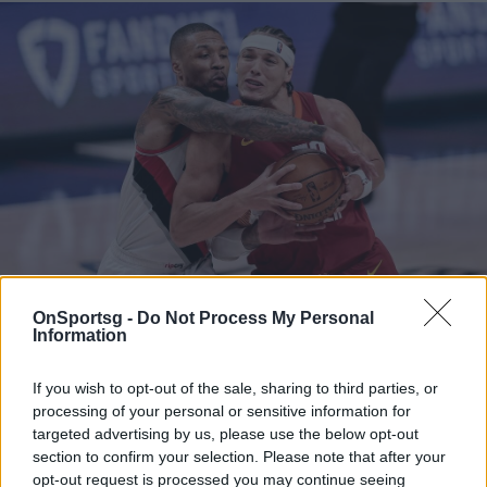
OnSportsg -
Do Not Process My Personal
Information
Photo 2/3
If you wish to opt-out of the sale, sharing to third parties, or
NBA: Απάντησαν οι Νάγκετς και 1-1 (video+photos)
processing of your personal or sensitive information for
targeted advertising by us, please use the below opt-out
section to confirm your selection. Please note that after your
opt-out request is processed you may continue seeing