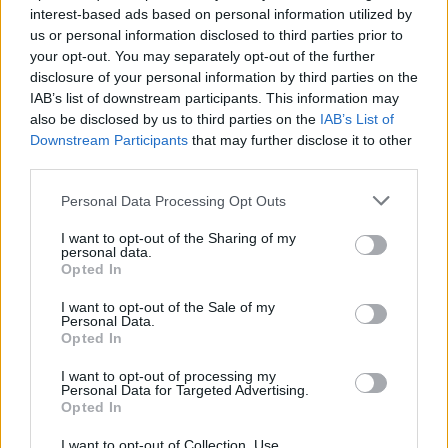
interest-based ads based on personal information utilized by
us or personal information disclosed to third parties prior to
your opt-out. You may separately opt-out of the further
disclosure of your personal information by third parties on the
IAB’s list of downstream participants. This information may
also be disclosed by us to third parties on the
IAB’s List of
Downstream Participants
that may further disclose it to other
third parties.
Personal Data Processing Opt Outs
I want to opt-out of the Sharing of my
personal data.
Opted In
Photo 3/3
I want to opt-out of the Sale of my
NBA: Απάντησαν οι Νάγκετς και 1-1 (video+photos)
Personal Data.
Opted In
I want to opt-out of processing my
Personal Data for Targeted Advertising.
Opted In
I want to opt-out of Collection, Use,