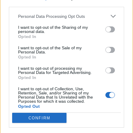
third parties.
Συνδεθείτε για να σχολιάσετε
Personal Data Processing Opt Outs
I want to opt-out of the Sharing of my
personal data.
Opted In
I want to opt-out of the Sale of my
LATEST NEWS
Personal Data.
Opted In
22:38
NBA
I want to opt-out of processing my
Μπράουν: «Όταν έμαθα για την ανταλλαγή, πέταξα το
Personal Data for Targeted Advertising.
κινητό στην άλλη άκρη του δωματίου»
Opted In
22:17
ΜΠΑΣΚΕΤ
I want to opt-out of Collection, Use,
Retention, Sale, and/or Sharing of my
Eurobasket U16: «Περίπατος» της Εθνικής Κορασίδων
Personal Data that Is Unrelated with the
με +42 επί της Ιρλανδίας
Purposes for which it was collected.
Opted Out
22:04
ΠΟΔΟΣΦΑΙΡΟ
Σε δημοπρασία η μπάλα που άγγιξε το «χέρι του
CONFIRM
Θεού»!