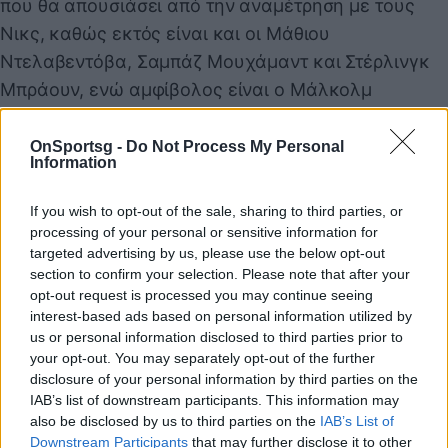
που θα απουσιάσει από την αναμέτρηση με τους
Νικς, καθώς εκτός είναι και οι Μάθιου
Ντελαβεντόβα, Σαμπάζ Μουχάμαντ και Στέρλινγκ
Μπράουν, ενώ αμφίβολος είναι ο Μάλκολμ
Μπρόγκντον.
OnSportsg -
Do Not Process My Personal
Information
Παιχνίδι από παντού στη Novibet με το
If you wish to opt-out of the sale, sharing to third parties, or
νέο Mobile App
processing of your personal or sensitive information for
targeted advertising by us, please use the below opt-out
section to confirm your selection. Please note that after your
opt-out request is processed you may continue seeing
interest-based ads based on personal information utilized by
us or personal information disclosed to third parties prior to
your opt-out. You may separately opt-out of the further
ΝΒΑ
Giannis
Αντετοκούμπος Γιάννης
disclosure of your personal information by third parties on the
IAB’s list of downstream participants. This information may
also be disclosed by us to third parties on the
IAB’s List of
COMMENTS
Downstream Participants
that may further disclose it to other