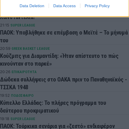
21:30
SUPER LEAGUE
Data Deletion
Data Access
Privacy Policy
Kicker: Μετά τον Καρέτσα η Ντόρτμουντ θέλει και
Κωνσταντέλια!
21:15
SUPER LEAGUE
ΠΑΟΚ: Υποβλήθηκε σε επέμβαση ο Μεϊτέ – Το μήνυμά
του
20:59
GREEK BASKET LEAGUE
Κούζμιτς για Διαμαντίδη: «Ήταν απίστευτο το πώς
κινούνταν στο παρκέ»
20:26
ΕΠΙΚΑΙΡΟΤΗΤΑ
Δώδεκα συλλήψεις στο ΟΑΚΑ πριν το Παναθηναϊκός -
ΤΣΣΚΑ 1948
19:52
ΠΟΔΟΣΦΑΙΡΟ
Κύπελλο Ελλάδας: Το πλήρες πρόγραμμα του
δεύτερου προκριματικού
19:18
SUPER LEAGUE
ΠΑΟΚ: Τούρκικα σενάρια για «ζεστό» ενδιαφέρον