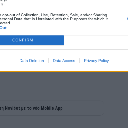
In
o opt-out of Collection, Use, Retention, Sale, and/or Sharing
ersonal Data that Is Unrelated with the Purposes for which it
lected.
Out
CONFIRM
Data Deletion
Data Access
Privacy Policy
τη Novibet με το νέο Mobile App