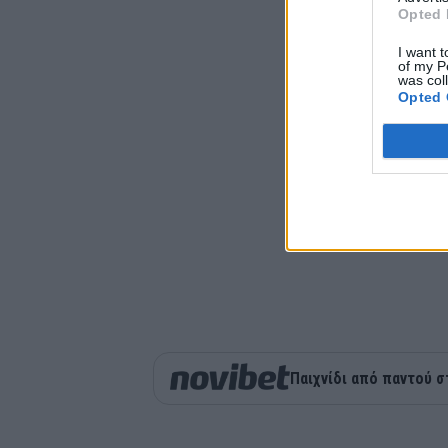
Opted 
I want t
of my P
was col
Opted 
Παιχνίδι από παντού σ