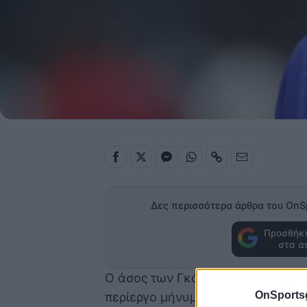
Δες περισσότερα άρθρα του OnS
Προσθήκη
στα α
Ο άσος των Γκόλντεν Στέιτ Γουόρι
OnSports
περίεργο μήνυμα που απευθύνεται 