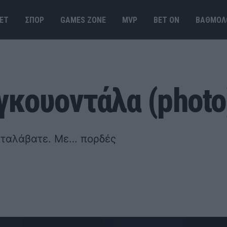
ΕΤ
ΣΠΟΡ
GAMES ΖΟΝΕ
MVP
BET ΟΝ
ΒΑΘΜΟΛ
Ιγκουοντάλα (photo
αταλάβατε. Με… πορδές