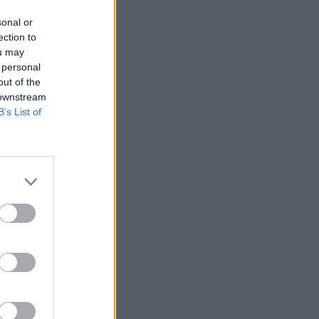
Παναθηναϊκός - ΤΣΣΚΑ 1948
sonal or
19:52
ΠΟΔΟΣΦΑΙΡΟ
ection to
Κύπελλο Ελλάδας: Το πλήρες
ou may
πρόγραμμα του δεύτερου
 personal
out of the
προκριματικού
 downstream
19:18
SUPER LEAGUE
B’s List of
ΠΑΟΚ: Τούρκικα σενάρια για «ζεστό»
ενδιαφέρον Γαλατάσαραϊ για
Κωνσταντέλια