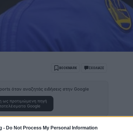
BOOKMARK
ΣΧΟΛΙΑΣΕ
ports όταν αναζητάς ειδήσεις στην Google
 ως προτιμώμενη πηγή
ποτελέσματα Google
ορς, δημοσίευσε στο Twitterτου ένα…
g -
Do Not Process My Personal Information
(λογικά) σε έναν τύπο ο οποίος τον