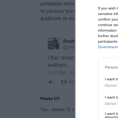
μετάφερε στην προπόνηση, με τον 
If you wish 
το μήνυμα τον γέμισε με «αέρια»!
sensitive in
Διαβάστε το παρακάτω το Tweet π
confirm you
continue se
information 
further disc
participants
Downstream 
Persona
I want t
Opted 
I want t
Photo 1/1
Opted 
Την… άφησε (!) ο Ιγκουοντάλα (photo)
I want 
Advertis