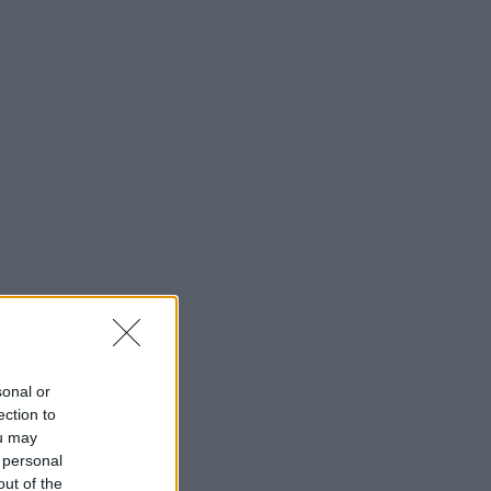
«Σε συζητήσεις με τη Φενέρμπαχτσε
ο Λουκάκου»
15:36
CONFERENCE LEAGUE
«Έφυγαν» 1.400 εισιτήρια για
Βουλγαρία, θα ζητήσει περισσότερα ο
Παναθηναϊκός!
15:25
ΠΟΔΟΣΦΑΙΡΟ
Θλίψη για τον Λιονέλ Μέσι: Έφυγε
από τη ζωή ο πατέρας του, Χόρχε
15:09
SUPER LEAGUE
«Σε προχωρημένες επαφές με τον
Ντίκμαν ο ΟΦΗ»
sonal or
ection to
ou may
 personal
out of the