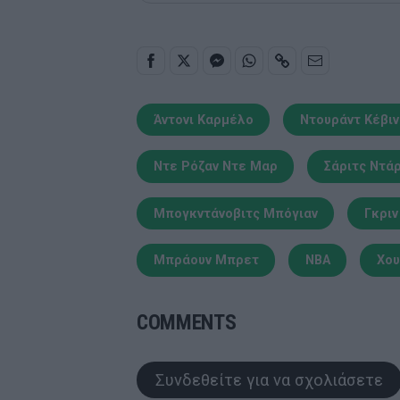
Άντονι Καρμέλο
Ντουράντ Κέβιν
Ντε Ρόζαν Ντε Μαρ
Σάριτς Ντά
Μπογκντάνοβιτς Μπόγιαν
Γκριν
Μπράουν Μπρετ
NBA
Χου
COMMENTS
Συνδεθείτε για να σχολιάσετε