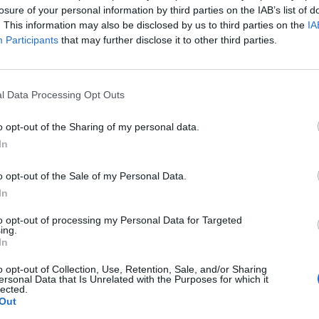
Μπρούκλιν Νετς, ενώ την αντίστοιχη
losure of your personal information by third parties on the IAB’s list of
. This information may also be disclosed by us to third parties on the
IA
Χουντ των Γιούτα Τζαζ. Με τη σειρά του, ο
Participants
that may further disclose it to other third parties.
λικά η χρονιά του Ουέστμπρουκ ήταν
κακό πρόσωπό του
αναφέροντας πως
υ. Απέρριψε εκτιμήσεις
Μέσων
για
l Data Processing Opt Outs
ισμών λόγω της σωματοδομής του
o opt-out of the Sharing of my personal data.
 επαγγελματικής καριέρας του όλοι τον
In
ντ
o opt-out of the Sale of my Personal Data.
 επόμενης σεζόν έχει επίσης ο
Αντρέ
In
αφού ο ιδιοκτήτης των «πιστονιών», Τομ
to opt-out of processing my Personal Data for Targeted
όλαιο είναι απαραίητο για
τον 21άχρονο
ing.
In
ted free agent το καλοκαίρι του 2016.
Τζέραλντ Γκριν
των Φίνιξ Σανς την 1η
o opt-out of Collection, Use, Retention, Sale, and/or Sharing
ersonal Data that Is Unrelated with the Purposes for which it
ει να συνεχίσει στους «ήλιους», ενώ ο
lected.
Out
 Μπρετ Μπράουν, επιβεβαίωσε πως