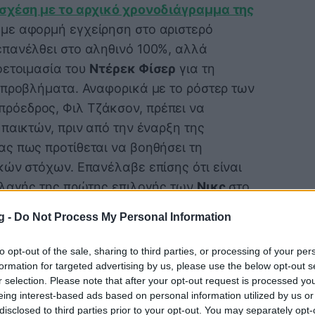
 σχέση με το αρχικό χρονοδιάγραμμα της
με αφορμή εγχείρηση στο αριστερό
πανέλθει στο αληθινό 100%, αλλά
οετοιμασία του
Ντέρεκ Φίσερ
για τη
προβλήματα. Αναφορικά με το ρόστερ των
ρόεδρος, Φιλ Τζάκσον, πρέπει να
παικτών, πριν από την έναρξη της
ας πως προτίθεται να βοηθήσει τη
κών στόχων. Επανέλαβε επίσης ότι είναι
λλαγής της πρώτης επιλογής των
Νικς
στο
g -
Do Not Process My Personal Information
ιασμένος ο Ντουράντ
ε Ροζάν των
Τορόντο Ράπτορς
to opt-out of the sale, sharing to third parties, or processing of your per
ου Απριλίου στην Ανατολή, ενώ την
formation for targeted advertising by us, please use the below opt-out s
r selection. Please note that after your opt-out request is processed y
έλαβε ο
Ράσελ Ουέστμπρουκ
των
eing interest-based ads based on personal information utilized by us or
 rookie της ανατολικής περιφέρειας ήταν
disclosed to third parties prior to your opt-out. You may separately opt-