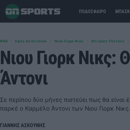
ΠΟΔΟΣΦΑΙΡΟ
ΜΠΑΣΚ
·
·
·
·
NBA
Εφές Αναντόλου
Νιου Γιορκ Νικς
Ντιτρόιτ Πίστονς
Νιου Γιορκ Νικς: 
Άντονι
Σε περίπου δύο μήνες πιστεύει πως θα είναι 
παρκέ ο Καρμέλο Άντονι των Νιου Γιορκ Νικς
ΓΙΑΝΝΗΣ ΑΣΚΟΥΝΗΣ