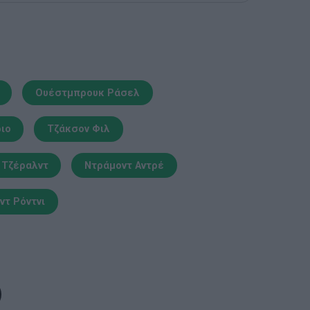
Ουέστμπρουκ Ράσελ
ριο
Τζάκσον Φιλ
 Τζέραλντ
Ντράμοντ Αντρέ
ντ Ρόντνι