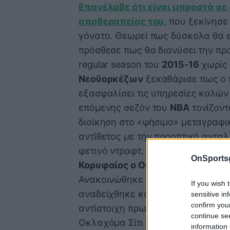
Επανέλαβε ότι είναι μπροστά σε
αποθεραπείας του,
που ξεκίνησε 
γόνατο. Θεωρεί πως δύσκολα θα ε
πρόσθεσε πως θα διανύσει την πρ
regular season του
2015-16
χωρίς 
Νεοϋορκέζων
ξεκαθάρισε πως ο π
εξασφαλίσει τις υπηρεσίες καλών 
επόμενης σεζόν του
NBA
τονίζοντ
διοίκηση στο «ψήσιμο» μεταγραφι
αντίθετος με την προοπτική αντα
φετινό ντραφτ.
OnSports
Κορυφαίος ο Ουέστμπρουκ, νευρ
Ανακοινώθηκε πως ο Ντε Μαρ Ντ
If you wish 
αναδείχθηκε κορυφαίος παίκτης τ
sensitive in
confirm you
αντίστοιχη πρωτιά της Δύσης κατ
continue se
Οκλαχόμα Σίτι Θάντερ. Κορυφαίος
information 