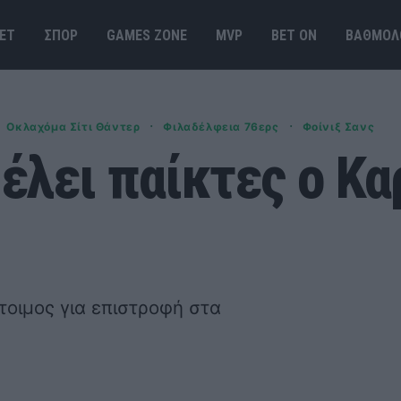
ΕΤ
ΣΠΟΡ
GAMES ΖΟΝΕ
MVP
BET ΟΝ
ΒΑΘΜΟΛ
·
·
Οκλαχόμα Σίτι Θάντερ
Φιλαδέλφεια 76ερς
Φοίνιξ Σανς
Θέλει παίκτες ο Κ
έτοιμος για επιστροφή στα
.