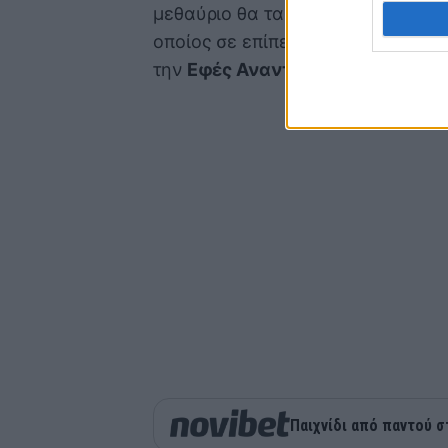
μεθαύριο θα ταξιδέψει στην Τουρκ
οποίος σε επίπεδο NBA ανήκει στο
την
Εφές Αναντόλου
στα playoffs
Παιχνίδι από παντού σ