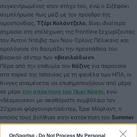
συγκεντρωμένος στον στόχο του, ενώ ο Σιζέφσκι
συμπλήρωσε πως μαζί με τον πρόεδρο της
ομοσπονδίας,
Τζέρι Κολάντζελο
, δίνει ιδιαίτερα
σημασία στη στελέχωση της frontline ξεχωρίζοντας
τον Άντονι Ντέιβις των Νιου Ορλίνς Πέλικανς και
ομολόγησε ότι θαυμάζει την προσπάθεια του
βασικού σέντερ των
«βασιλιάδων»
.
Πέρα από την επιθυμία του
Κάζινς
για παρουσία
στα παρκέ της Ισπανίας με τη φανέλα των ΗΠΑ, οι
Κινγκς αναμένεται να επισημοποιήσουν από μέρα
σε μέρα
την απόκτηση του Όμρι Κάσπι
, ενώ
«δέσμευσαν» με ακαθόριστο συμβόλαιο τον
22χρονο φόργουορντ/σέντερ, Έρικ Μόρλαντ, ο
οποίος τους βοήθησε στην κατάκτηση του
Summer
League
του Λας Βέγκας. Τέλος, οι εκπρόσωποι της
Καλιφόρνια «έκλεισαν» τον unrestricted free agent,
OnSportsg -
Do Not Process My Personal