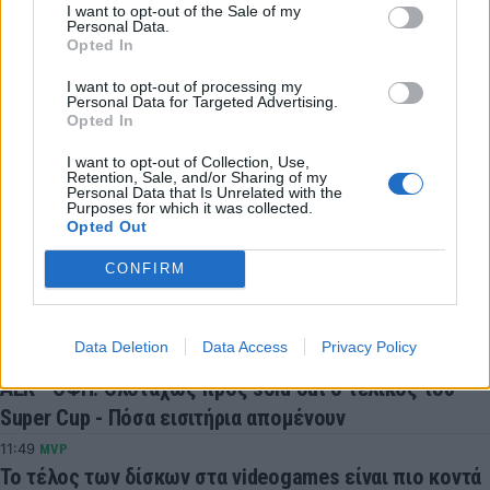
I want to opt-out of the Sale of my
Personal Data.
Μόρλαντ Έρικ
Opted In
I want to opt-out of processing my
Personal Data for Targeted Advertising.
COMMENTS
Opted In
I want to opt-out of Collection, Use,
Retention, Sale, and/or Sharing of my
Συνδεθείτε για να σχολιάσετε
Personal Data that Is Unrelated with the
Purposes for which it was collected.
Opted Out
CONFIRM
LATEST NEWS
Data Deletion
Data Access
Privacy Policy
12:05
ΠΟΔΟΣΦΑΙΡΟ
ΑΕΚ - ΟΦΗ: Ολοταχώς προς sold out ο τελικός του
Super Cup - Πόσα εισιτήρια απομένουν
11:49
MVP
Το τέλος των δίσκων στα videogames είναι πιο κοντά