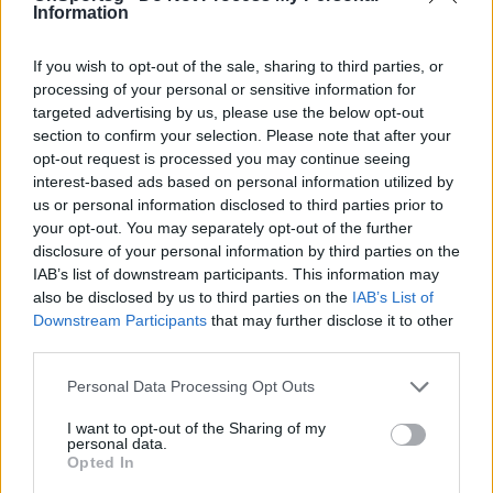
Information
Τέρενς Ουίλιαμς
, για δοκιμαστική προπόνηση,
οπότε λογικά τον προορίζουν για την προετοιμασία
If you wish to opt-out of the sale, sharing to third parties, or
του Μάικ Μαλόουν ενόψει του
2014-15
και ίσως
processing of your personal or sensitive information for
για συμπληρωματική θέση του ρόστερ της επόμενης
targeted advertising by us, please use the below opt-out
section to confirm your selection. Please note that after your
σεζόν.
opt-out request is processed you may continue seeing
interest-based ads based on personal information utilized by
us or personal information disclosed to third parties prior to
your opt-out. You may separately opt-out of the further
Παιχνίδι από παντού στη Novibet με το
disclosure of your personal information by third parties on the
νέο Mobile App
IAB’s list of downstream participants. This information may
also be disclosed by us to third parties on the
IAB’s List of
Downstream Participants
that may further disclose it to other
third parties.
Personal Data Processing Opt Outs
Κάσπι Όμρι
Κάζινς Ντε Μάρκους
I want to opt-out of the Sharing of my
personal data.
Opted In
Ουίλιαμς Τέρενς
Ντέιβις Άντονι