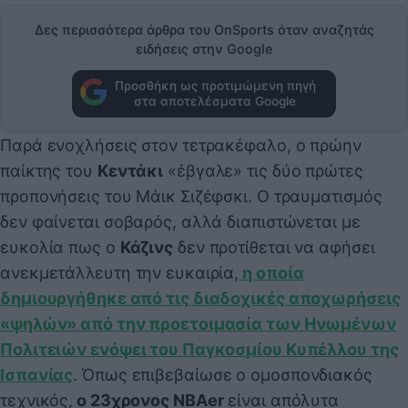
Δες περισσότερα άρθρα του OnSports όταν αναζητάς
ειδήσεις στην Google
Προσθήκη ως προτιμώμενη πηγή
στα αποτελέσματα Google
Παρά ενοχλήσεις στον τετρακέφαλο, ο πρώην
παίκτης του
Κεντάκι
«έβγαλε» τις δύο πρώτες
προπονήσεις του Μάικ Σιζέφσκι. Ο τραυματισμός
δεν φαίνεται σοβαρός, αλλά διαπιστώνεται με
ευκολία πως ο
Κάζινς
δεν προτίθεται να αφήσει
ανεκμετάλλευτη την ευκαιρία,
η οποία
δημιουργήθηκε από τις διαδοχικές αποχωρήσεις
«ψηλών» από την προετοιμασία των Ηνωμένων
Πολιτειών ενόψει του Παγκοσμίου Κυπέλλου της
Ισπανίας
. Όπως επιβεβαίωσε ο ομοσπονδιακός
τεχνικός,
ο 23χρονος NBAer
είναι απόλυτα