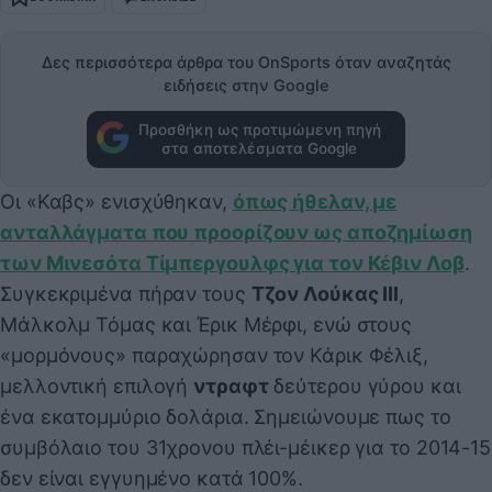
Δες περισσότερα άρθρα του OnSports όταν αναζητάς
ειδήσεις στην Google
Προσθήκη ως προτιμώμενη πηγή
στα αποτελέσματα Google
Οι «Καβς» ενισχύθηκαν,
όπως ήθελαν, με
ανταλλάγματα που προορίζουν ως αποζημίωση
των Μινεσότα Τίμπεργουλφς για τον Κέβιν Λοβ
.
Συγκεκριμένα πήραν τους
Τζον Λούκας ΙΙΙ
,
Μάλκολμ Τόμας και Έρικ Μέρφι, ενώ στους
«μορμόνους» παραχώρησαν τον Κάρικ Φέλιξ,
μελλοντική επιλογή
ντραφτ
δεύτερου γύρου και
ένα εκατομμύριο δολάρια. Σημειώνουμε πως το
συμβόλαιο του 31χρονου πλέι-μέικερ για το 2014-15
δεν είναι εγγυημένο κατά 100%.