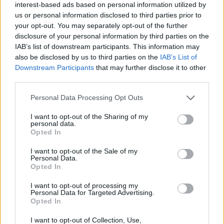
interest-based ads based on personal information utilized by
us or personal information disclosed to third parties prior to
your opt-out. You may separately opt-out of the further
Λοβ Κέβιν
Φέλιξ Κάρικ
Λούκας Τζον
disclosure of your personal information by third parties on the
IAB’s list of downstream participants. This information may
also be disclosed by us to third parties on the
IAB’s List of
Τόμας Μάλκολμ
Μέρφι Έρικ
Downstream Participants
that may further disclose it to other
third parties.
Μπούκερ Τρέβορ
Personal Data Processing Opt Outs
I want to opt-out of the Sharing of my
COMMENTS
personal data.
Opted In
I want to opt-out of the Sale of my
Συνδεθείτε για να σχολιάσετε
Personal Data.
Opted In
I want to opt-out of processing my
Personal Data for Targeted Advertising.
Opted In
LATEST NEWS
I want to opt-out of Collection, Use,