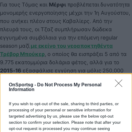
Για τους Τόμας και
Μέρφι
προβλέπεται δυνατότητα
μονομερής ενεργοποίησης μέχρι την 1η Αυγούστου,
που ανήκει πλέον στους Καβαλίερς. Από την
πλευρά τους, οι Τζαζ συμπλήρωσαν δώδεκα
εγγυημένα συμβόλαια για την επόμενη regular
season μαζί
με εκείνο του νεοαποκτηθέντα
Τρέβορ Μπούκερ
, ο οποίος θα εισπράξει 5 από τα
9.775 εκατομμύρια δολάρια φέτος, αλλά για το
2015-16
εξασφάλισε εγγύηση για μόλις 250,000
δολάρια.
OnSportsg -
Do Not Process My Personal
Information
Παιχνίδι από παντού στη Novibet με το
If you wish to opt-out of the sale, sharing to third parties, or
νέο Mobile App
processing of your personal or sensitive information for
targeted advertising by us, please use the below opt-out
section to confirm your selection. Please note that after your
opt-out request is processed you may continue seeing