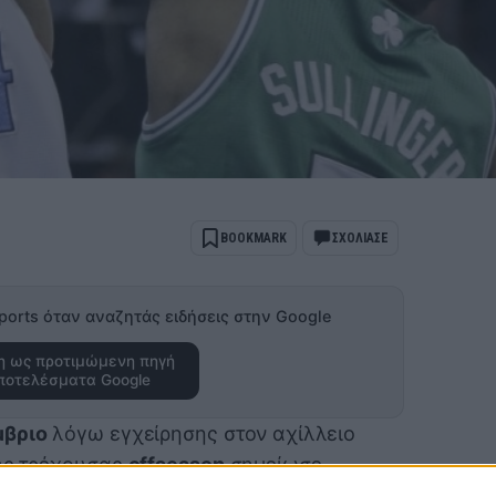
BOOKMARK
ΣΧΟΛΙΑΣΕ
ports όταν αναζητάς ειδήσεις στην Google
 ως προτιμώμενη πηγή
ποτελέσματα Google
μβριο
λόγω εγχείρησης στον αχίλλειο
της τρέχουσας
offseason
σημείωσε
νίζεται κοντά στο 100%, οπότε αναμένεται