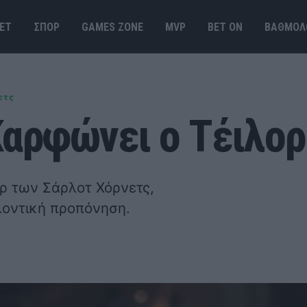
ΕΤ
ΣΠΟΡ
GAMES ΖΟΝΕ
MVP
BET ΟΝ
ΒΑΘΜΟΛ
ετς
Καρφώνει ο Τέιλορ
ορ των Σάρλοτ Χόρνετς,
οντική προπόνηση.