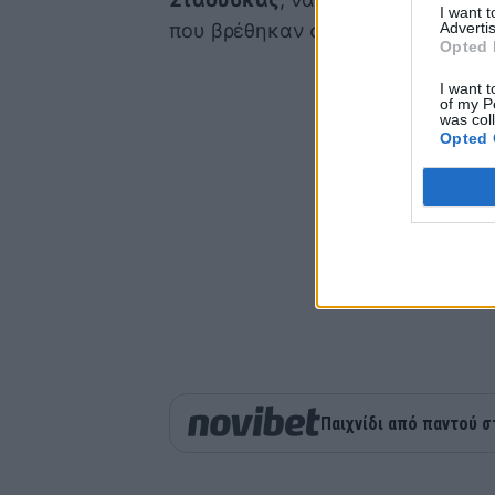
I want 
Advertis
που βρέθηκαν στο βοηθητικό του 
Opted 
I want t
of my P
was col
Opted 
Παιχνίδι από παντού σ