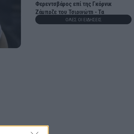
Φερεντσβάρος επί της Γκόρνικ
Ζάμπρζε του Τσιριγώτη - Τα
αποτελέσματα
ΟΛΕΣ ΟΙ ΕΙΔΗΣΕΙΣ
00:01
CONFERENCE LEAGUE
Νίστρουπ: «Πρέπει παρά την πίεση, να
πάρουμε την πρόκριση»
23:56
CHAMPIONS LEAGUE
Champions League: Βήμα πρόκρισης
για Άαρχους και Φενέρμπαχτσε - Τα
αποτελέσματα της βραδιάς
23:51
CONFERENCE LEAGUE
Γιάγκουσιτς: «Πρέπει να
βελτιωθούμε, έχουμε πέντε μέρες
μπροστά μας»
23:49
CONFERENCE LEAGUE
Conference League: «Διπλό»
πρόκρισης για τον Απόλλων Λεμεσού