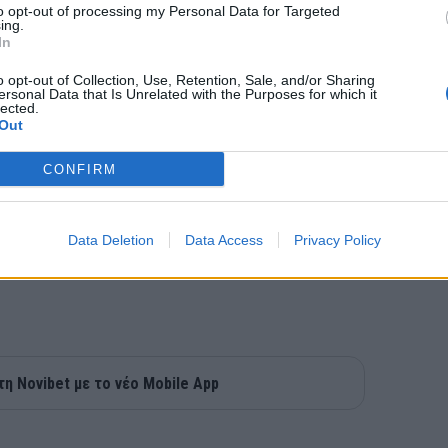
to opt-out of processing my Personal Data for Targeted
ing.
συλλόγου του Σάρλοτ.
In
o opt-out of Collection, Use, Retention, Sale, and/or Sharing
ersonal Data that Is Unrelated with the Purposes for which it
lected.
Out
CONFIRM
Data Deletion
Data Access
Privacy Policy
τη Novibet με το νέο Mobile App