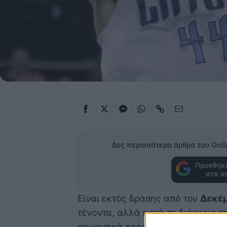
Δες περισσότερα άρθρα του OnS
Προσθήκη
στα α
Είναι εκτός δράσης από τον
Δεκέ
τένοντα, αλλά κατά τη διάρκεια 
σημαντική πρόοδο και πλέον εμφα