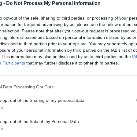
g -
Do Not Process My Personal Information
ντάδα του Στιβ Κλίφορντ για το 2014-15
λ Κντ-Γκίλκριστ
. Ο τελευταίος, μάλιστα,
to opt-out of the sale, sharing to third parties, or processing of your per
formation for targeted advertising by us, please use the below opt-out s
κές προπονήσεις των «σφηκών» του
Μάικλ
r selection. Please note that after your opt-out request is processed y
λειοψηφία των παικτών που έχουν
eing interest-based ads based on personal information utilized by us or
ν επόμενη σεζόν. Το παρών δίνει και ο Αλ
disclosed to third parties prior to your opt-out. You may separately opt-
losure of your personal information by third parties on the IAB’s list of
προσελκύσει άλλους NBAers
σύμφωνα με
. This information may also be disclosed by us to third parties on the
IA
ειμένος να προχωρήσει προς τη σχετική
Participants
that may further disclose it to other third parties.
ταστάσεις των
Χόρνετς
δουλεύει και ο
ς, ενώ στην πόλη της Βόρειας Καρολίνα
l Data Processing Opt Outs
τα από συνάντηση με τη διοίκηση των
o opt-out of the Sharing of my personal data.
ητά νέο προπονητή. Δήλωσε χαρούμενος
In
»
, για τους οποίους μάλλον αποτελεί
 «σφήκες» συνέχισαν τα δοκιμαστικά
o opt-out of the Sale of my Personal Data.
ου με τον πρώην γκαρντ του Μίσιγκαν,
Νικ
In
μερινό γκρουπ (11/06) υποψήφιων
rookies
,