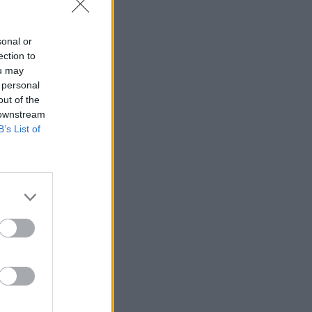
23:43
CONFERENCE LEAGUE
Παναθηναϊκός – ΤΣΣΚΑ 1948: Δείτε τα
sonal or
highlights της ισοπαλίας των
ection to
ou may
«πράσινων»
 personal
23:23
CONFERENCE LEAGUE
out of the
Παναθηναϊκός: Η μέρα και η ώρα της
 downstream
ρεβάνς με την ΤΣΣΚΑ 1948
B’s List of
23:23
CONFERENCE LEAGUE
Παναθηναϊκός – ΤΣΣΚΑ 1948 1-1:
«Βραχυκύκλωσε» και τώρα όλα για
όλα στη Βουλγαρία