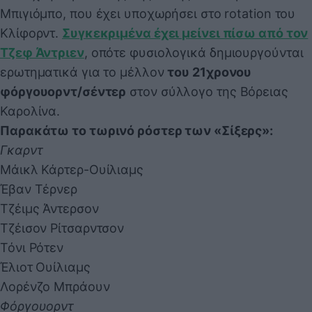
Μπιγιόμπο, που έχει υποχωρήσει στο rotation του
Κλίφορντ.
Συγκεκριμένα έχει μείνει πίσω από τον
Τζεφ Άντριεν
, οπότε φυσιολογικά δημιουργούνται
ερωτηματικά για το μέλλον
του 21χρονου
φόργουορντ/σέντερ
στον σύλλογο της Βόρειας
Καρολίνα.
Παρακάτω το τωρινό ρόστερ των «Σίξερς»:
Γκαρντ
Μάικλ Κάρτερ-Ουίλιαμς
Έβαν Τέρνερ
Τζέιμς Άντερσον
Τζέισον Ρίτσαρντσον
Τόνι Ρότεν
Έλιοτ Ουίλιαμς
Λορένζο Μπράουν
Φόργουορντ