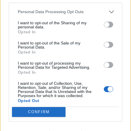
third parties.
Φόργουορντ
Personal Data Processing Opt Outs
Μάικλ Κιντ-Γκίλκριστ
Τζεφ Τέιλορ
I want to opt-out of the Sharing of my
personal data.
Τζος Μακ Ρόμπερτς
Opted In
Άντονι Τόλιβερ
I want to opt-out of the Sale of my
Μπίσμακ Μπιγιόμπο
Personal Data.
Opted In
Τζεφ Άντριεν
Τζέιμς Σάουδερλαντ
I want to opt-out of processing my
Personal Data for Targeted Advertising.
Σέντερ
Opted In
Αλ Τζέφερσον
I want to opt-out of Collection, Use,
Κόντι Ζέλερ
Retention, Sale, and/or Sharing of my
Personal Data that Is Unrelated with the
Μπρένταν Χέιγουντ
Purposes for which it was collected.
Opted Out
CONFIRM
Παιχνίδι από παντού στη Novibet με το
νέο Mobile App