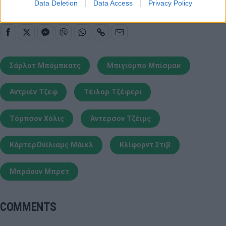
Data Deletion
Data Access
Privacy Policy
Σάρλοτ Μπόμπκατς
Μπιγιόμπο Μπίσμακ
Αντριέν Τζεφ
Τέιλορ Τζέφερι
Τόμπσον Χόλις
Άντερσον Τζέιμς
ΚάρτερΟυίλιαμς Μάικλ
Κλίφορντ Στιβ
Μπράουν Μπρετ
COMMENTS