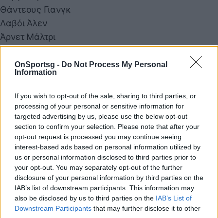
Θάντεους Γιανγκ
Λαβόι Άλεν
Άρνετ Μάλτρι
Χόλις Τόμπσον
Μπράντον Ντέιβις
OnSportsg -
Do Not Process My Personal
Information
Σέντερ
Νέρλενς Νόελ
If you wish to opt-out of the sale, sharing to third parties, or
Σπένσερ Χάους
processing of your personal or sensitive information for
targeted advertising by us, please use the below opt-out
Ντάνιελ Όρτον
section to confirm your selection. Please note that after your
Και το τωρινό ρόστερ των Μπόμπκατς:
opt-out request is processed you may continue seeing
Γκαρντ
interest-based ads based on personal information utilized by
us or personal information disclosed to third parties prior to
Κέμπα Ουόλκερ
your opt-out. You may separately opt-out of the further
Τζέραλντ Χέντερσον
disclosure of your personal information by third parties on the
Ρέιμον Σέσιονς
IAB’s list of downstream participants. This information may
also be disclosed by us to third parties on the
IAB’s List of
Τζανίρο Πάργκο
Downstream Participants
that may further disclose it to other
Μπεν Γκόρντον