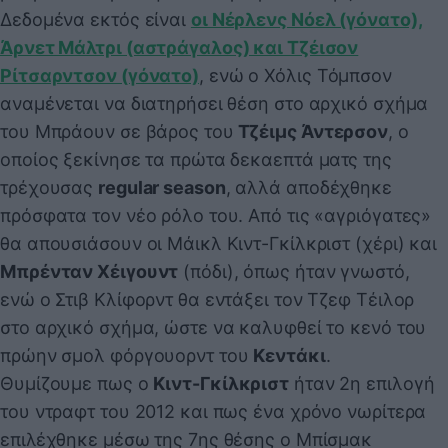
Δεδομένα εκτός είναι
οι Νέρλενς Νόελ (γόνατο),
Άρνετ Μάλτρι (αστράγαλος) και Τζέισον
Ρίτσαρντσον (γόνατο)
, ενώ ο Χόλις Τόμπσον
αναμένεται να διατηρήσει θέση στο αρχικό σχήμα
του Μπράουν σε βάρος του
Τζέιμς Άντερσον
, ο
οποίος ξεκίνησε τα πρώτα δεκαεπτά ματς της
τρέχουσας
regular season
, αλλά αποδέχθηκε
πρόσφατα τον νέο ρόλο του. Από τις «αγριόγατες»
θα απουσιάσουν οι Μάικλ Κιντ-Γκίλκριστ (χέρι) και
Μπρένταν Χέιγουντ
(πόδι), όπως ήταν γνωστό,
ενώ ο Στιβ Κλίφορντ θα εντάξει τον Τζεφ Τέιλορ
στο αρχικό σχήμα, ώστε να καλυφθεί το κενό του
πρώην σμολ φόργουορντ του
Κεντάκι
.
Θυμίζουμε πως ο
Κιντ-Γκίλκριστ
ήταν 2η επιλογή
του ντραφτ του 2012 και πως ένα χρόνο νωρίτερα
επιλέχθηκε μέσω της 7ης θέσης ο Μπίσμακ