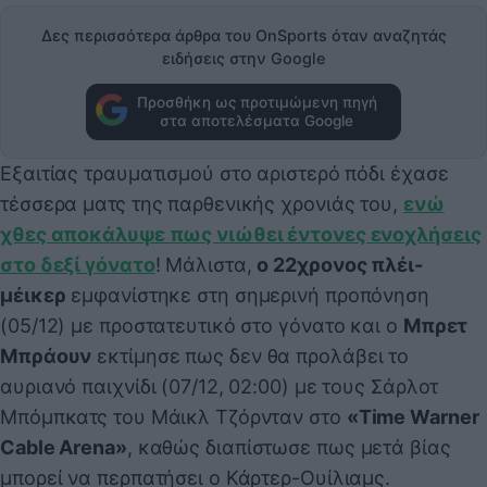
Δες περισσότερα άρθρα του OnSports όταν αναζητάς
ειδήσεις στην Google
Προσθήκη ως προτιμώμενη πηγή
στα αποτελέσματα Google
Εξαιτίας τραυματισμού στο αριστερό πόδι έχασε
τέσσερα ματς της παρθενικής χρονιάς του,
ενώ
χθες αποκάλυψε πως νιώθει έντονες ενοχλήσεις
στο δεξί γόνατο
! Μάλιστα,
ο 22χρονος πλέι-
μέικερ
εμφανίστηκε στη σημερινή προπόνηση
(05/12) με προστατευτικό στο γόνατο και ο
Μπρετ
Μπράουν
εκτίμησε πως δεν θα προλάβει το
αυριανό παιχνίδι (07/12, 02:00) με τους Σάρλοτ
Μπόμπκατς του Μάικλ Τζόρνταν στο
«Time Warner
Cable Arena»
, καθώς διαπίστωσε πως μετά βίας
μπορεί να περπατήσει ο Κάρτερ-Ουίλιαμς.