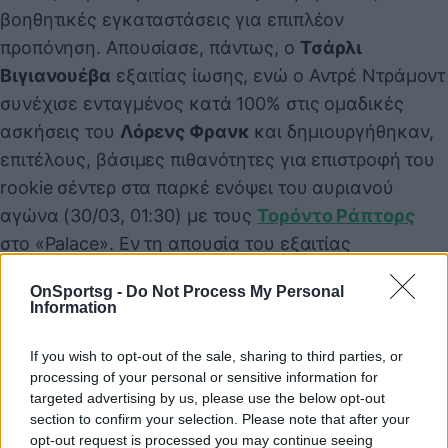
βοηθητικές εγκαταστάσεις για επιπλέον
προπόνηση. Απουσίασε, πάντως, ο
Τσάρλι
Βιγιανουέβα
εξαιτίας ίωσης, ενώ ο Αντρέ Ντράμοντ
συνέχισε ενταγμένος κατά 100% στις ομαδικές
ασκήσεις του
Λόρενς Φρανκ
και δημιουργήθηκαν,
επιτέλους, βάσιμες πιθανότητες για επιστροφή του
rookie σέντερ στα παρκέ ενόψει του αυριανού
αγώνα (30/03, 01:30) με τους
Τορόντο Ράπτορς
στο «Palace». Εν τη απουσία του εξαιτίας
ενοχλήσεων στη μέση, οι Γιόνας Γιερέμπκο και
OnSportsg -
Do Not Process My Personal
Βιατσεσλάβ Κραβτσόβ
πήραν ευκαιρίες, ενώ ο
Information
δεύτερος απέσπασε θετικά σχόλια από τον Φρανκ,
που διέκρινε πρόοδο στον
25χρονο Ουκρανό
If you wish to opt-out of the sale, sharing to third parties, or
processing of your personal or sensitive information for
σέντερ
.
targeted advertising by us, please use the below opt-out
section to confirm your selection. Please note that after your
opt-out request is processed you may continue seeing