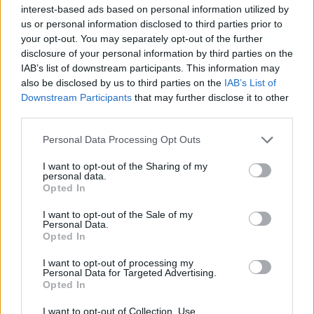
Παιχνίδι από παντού στη Novibet με το
interest-based ads based on personal information utilized by
us or personal information disclosed to third parties prior to
νέο Mobile App
your opt-out. You may separately opt-out of the further
disclosure of your personal information by third parties on the
IAB’s list of downstream participants. This information may
also be disclosed by us to third parties on the
IAB’s List of
Downstream Participants
that may further disclose it to other
third parties.
Μπάινουμ Ουίλ
Κραβτσόβ Βιατσεσλάβ
Personal Data Processing Opt Outs
I want to opt-out of the Sharing of my
Βιγιανουέβα Τσάρλι
Ντράμοντ Αντρέ
personal data.
Opted In
Φρανκ Λόρενς
I want to opt-out of the Sale of my
Personal Data.
Opted In
COMMENTS
I want to opt-out of processing my
Personal Data for Targeted Advertising.
Opted In
Συνδεθείτε για να σχολιάσετε
I want to opt-out of Collection, Use,