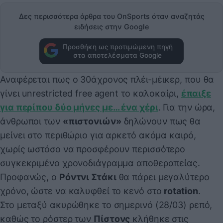
Δες περισσότερα άρθρα του OnSports όταν αναζητάς
ειδήσεις στην Google
Προσθήκη ως προτιμώμενη πηγή
στα αποτελέσματα Google
Αναφέρεται πως ο 30άχρονος πλέι-μέικερ, που θα
γίνει unrestricted free agent το καλοκαίρι,
έπαιξε
για περίπου δύο μήνες με… ένα χέρι
. Για την ώρα,
άνθρωποι των
«πιστονιών»
δηλώνουν πως θα
μείνει στο περιθώριο για αρκετό ακόμα καιρό,
χωρίς ωστόσο να προσφέρουν περισσότερο
συγκεκριμένο χρονοδιάγραμμα αποθεραπείας.
Προφανώς, ο
Ρόντνι Στάκι
θα πάρει μεγαλύτερο
χρόνο, ώστε να καλυφθεί το κενό στο
rotation
.
Στο μεταξύ ακυρώθηκε το σημερινό (28/03) ρεπό,
καθώς το ρόστερ των
Πίστονς
κλήθηκε στις