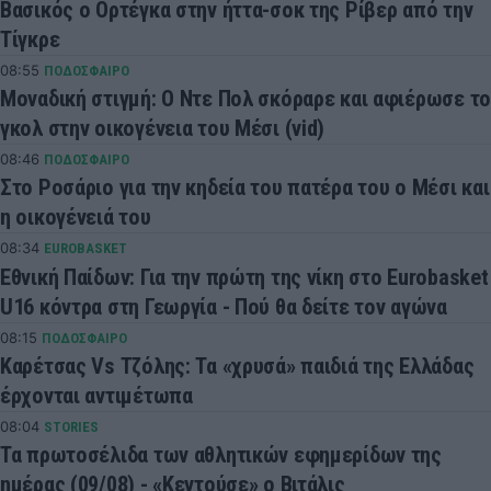
Βασικός ο Ορτέγκα στην ήττα-σοκ της Ρίβερ από την
Τίγκρε
08:55
ΠΟΔΟΣΦΑΙΡΟ
Μοναδική στιγμή: Ο Ντε Πολ σκόραρε και αφιέρωσε το
γκολ στην οικογένεια του Μέσι (vid)
08:46
ΠΟΔΟΣΦΑΙΡΟ
Στο Ροσάριο για την κηδεία του πατέρα του ο Μέσι και
η οικογένειά του
08:34
EUROBASKET
Εθνική Παίδων: Για την πρώτη της νίκη στο Eurobasket
U16 κόντρα στη Γεωργία - Πού θα δείτε τον αγώνα
08:15
ΠΟΔΟΣΦΑΙΡΟ
Καρέτσας Vs Τζόλης: Τα «χρυσά» παιδιά της Ελλάδας
έρχονται αντιμέτωπα
08:04
STORIES
Τα πρωτοσέλιδα των αθλητικών εφημερίδων της
ημέρας (09/08) - «Κεντούσε» ο Βιτάλις