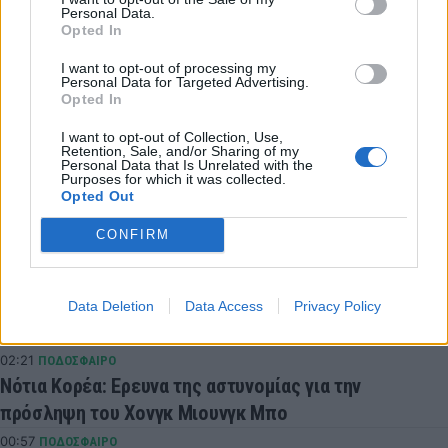
Personal Data.
ΠΡΟΓΡΑΜΜΑ ΜΟΥΝΤΟΜΠΑΣΚΕΤ
Opted In
I want to opt-out of processing my
ΜΟΥΝΤΟΜΠΑΣΚΕΤ
Personal Data for Targeted Advertising.
Opted In
COMMENTS
I want to opt-out of Collection, Use,
Retention, Sale, and/or Sharing of my
Personal Data that Is Unrelated with the
Purposes for which it was collected.
Opted Out
Συνδεθείτε για να σχολιάσετε
CONFIRM
Data Deletion
Data Access
Privacy Policy
LATEST NEWS
02:21
ΠΟΔΟΣΦΑΙΡΟ
Νότια Κορέα: Ερευνα της αστυνομίας για την
πρόσληψη του Χονγκ Μιουνγκ Μπo
00:57
ΠΟΔΟΣΦΑΙΡΟ