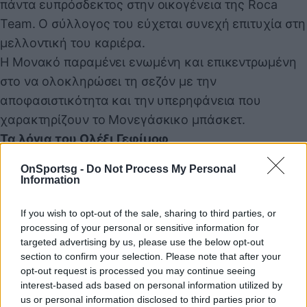
πάντα ευπρόσδεκτος στην οικογένεια της Roca
Team. Ο σύλλογος του εύχεται συνεχή επιτυχία στη
μελλοντική του καριέρα.
Η Μονακό παραμένει ενωμένη και επικεντρωμένη
στο να ολοκληρώσει τη σεζόν με την
αποφασιστικότητα και την υπερηφάνεια που
χαρακτηρίζουν το Μονεγάσκικο μπάσκετ.
Τα λόγια του Ολέξι Γεφίμοφ
«Θέλω να ευχαριστήσω προσωπικά τον Βασίλη.
OnSportsg -
Do Not Process My Personal
Πέρυσι, όταν συναντηθήκαμε για πρώτη φορά στη
Information
Θεσσαλονίκη και σφίξαμε τα χέρια, ένιωσα ότι δεν
If you wish to opt-out of the sale, sharing to third parties, or
καλωσορίζαμε απλώς έναν προπονητή, αλλά έναν
processing of your personal or sensitive information for
πραγματικό ηγέτη. Ο χρόνος με δικαίωσε.»
targeted advertising by us, please use the below opt-out
Ο Βασίλης οδήγησε τη Μονακό στον πρώτο τελικό
section to confirm your selection. Please note that after your
opt-out request is processed you may continue seeing
Ευρωλίγκας στην ιστορία της στο Άμπου Ντάμπι.
interest-based ads based on personal information utilized by
Βοήθησε την ομάδα να κερδίσει το πρώτο της
us or personal information disclosed to third parties prior to