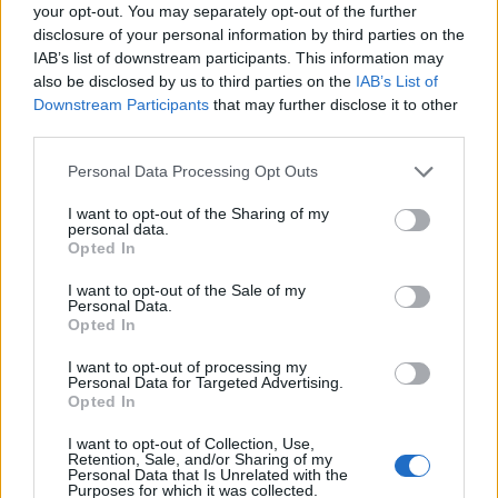
Γαλλικό Σούπερ Καπ και το Κύπελλο Πρωταθλητών
your opt-out. You may separately opt-out of the further
disclosure of your personal information by third parties on the
για πρώτη φορά μετά από οκτώ χρόνια. Αλλά δεν
IAB’s list of downstream participants. This information may
πρόκειται μόνο για το μπάσκετ. Ο Βασίλης υπήρξε
also be disclosed by us to third parties on the
IAB’s List of
πηγή έμπνευσης για όλους στην ομάδα και μπορώ
Downstream Participants
that may further disclose it to other
third parties.
να πω ότι προσωπικά έμαθα πολλά δουλεύοντας
δίπλα του.
Personal Data Processing Opt Outs
Μακάρι να μπορούσαμε να είχαμε πετύχει ακόμα
I want to opt-out of the Sharing of my
περισσότερα μαζί, αλλά μερικές φορές οι συνθήκες
personal data.
Opted In
σε αναγκάζουν να πάρεις δύσκολες και επώδυνες
αποφάσεις . Είμαι σίγουρος ότι ο Βασίλης φεύγει
I want to opt-out of the Sale of my
Personal Data.
από το Μονακό με πολλές θετικές αναμνήσεις και,
Opted In
το πιο σημαντικό, με τον σεβασμό όλων όσων
I want to opt-out of processing my
συνεργάστηκαν μαζί του και όλων των οπαδών της
Personal Data for Targeted Advertising.
Opted In
Roca Team».
I want to opt-out of Collection, Use,
Retention, Sale, and/or Sharing of my
Personal Data that Is Unrelated with the
Purposes for which it was collected.