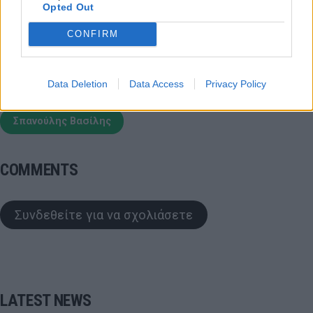
Παιχνίδι από παντού στη Novibet με το
Opted Out
νέο Mobile App
CONFIRM
Data Deletion
Data Access
Privacy Policy
Σπανούλης Βασίλης
COMMENTS
Συνδεθείτε για να σχολιάσετε
LATEST NEWS