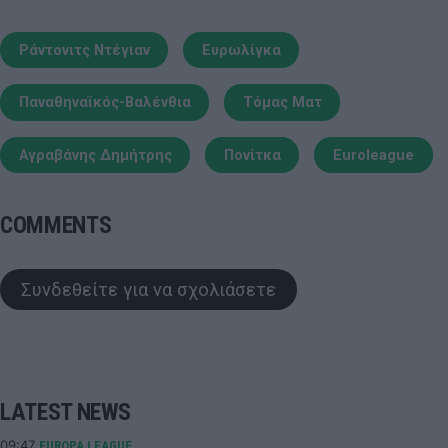
Ράντονιτς Ντέγιαν
Ευρωλίγκα
Παναθηναϊκός-Βαλένθια
Τόμας Ματ
Αγραβάνης Δημήτρης
Πονίτκα
Euroleague
COMMENTS
Συνδεθείτε για να σχολιάσετε
LATEST NEWS
09:47
EUROPA LEAGUE