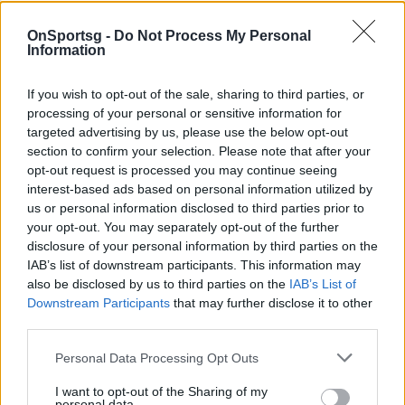
υπολογίζονται, θα τα δούμε αυτά προσεχώς».
OnSportsg -
Do Not Process My Personal
Όσον αφορά στον Ματ Τόμας, σχολίασε:
Information
«Ευελπιστώ ότι θα μας φέρει ό,τι χρειαζόμαστε.
Όμως μετά από μόλις 2-3 προπονήσεις και αύριο το
If you wish to opt-out of the sale, sharing to third parties, or
processing of your personal or sensitive information for
πρώτο του παιχνίδι, χρειαζόμαστε χρόνο για να
targeted advertising by us, please use the below opt-out
προσαρμοστεί πλήρως με την ομάδα. Η πρώτη
section to confirm your selection. Please note that after your
εντύπωση πάντως είναι πολύ θετική. Δεν μπορεί να
opt-out request is processed you may continue seeing
interest-based ads based on personal information utilized by
είναι στο 100%, αλλά κάνουμε ότι περνάει από το
us or personal information disclosed to third parties prior to
χέρι μας για φτάσει εκεί το συντομότερο δυνατό».
your opt-out. You may separately opt-out of the further
Αναφορικά με το τι περιμένει να δει από την ομάδα
disclosure of your personal information by third parties on the
IAB’s list of downstream participants. This information may
του, ανέφερε: «Το πρώτο ημίχρονο στη Μαδρίτη
also be disclosed by us to third parties on the
IAB’s List of
ήταν πολύ κακό. Μας στοίχισε και ένα κακό 7λεπτο
Downstream Participants
that may further disclose it to other
με τη Μπασκόνια. Ελπίζω να είμαστε πιο σταθεροί
third parties.
και στις δύο πλευρές του παρκέ. Πρέπει να είμαστε
Personal Data Processing Opt Outs
συγκεντρωμένοι γιατί παίζουν πολύ καλά. Να
I want to opt-out of the Sharing of my
είμαστε έτοιμοι από την αρχή να τα δώσουμε όλα,
personal data.