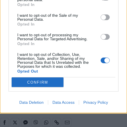
Opted In
να έχουμε ενέργεια, συγκέντρωση και να
αγωνιστούμε με μεγαλύτερη ευθύνη».
I want to opt-out of the Sale of my
Personal Data.
READ MORE
Opted In
I want to opt-out of processing my
Παναθηναϊκός-Βαλένθια: Οι διαιτητές που
Personal Data for Targeted Advertising.
σφυρίζουν στο ΟΑΚΑ
Opted In
I want to opt-out of Collection, Use,
Παναθηναϊκός: Φουλάρει για το Κύπελλο ο
Retention, Sale, and/or Sharing of my
Personal Data that Is Unrelated with the
Πονίτκα
Purposes for which it was collected.
Opted Out
CONFIRM
Παιχνίδι από παντού στη Novibet με το
νέο Mobile App
Data Deletion
Data Access
Privacy Policy