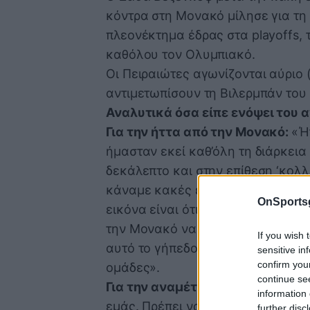
κόντρα στη Μονακό μίλησε για τη 
πλεονέκτημα έδρας στα playoffs, 
καθόλου τον Ολυμπιακό.
Οι Πειραιώτες αγωνίζονται αύριο 
αντιμετωπίσουν τη Βιλερμπάν του 
Αναλυτικά όσα είπε ενόψει του 
Για την ήττα από την Μονακό:
«Ή
ήμασταν εκεί καθ’όλη τη διάρκεια
δεκάλεπτο και στην επίθεση ‘κολλ
κάναμε κακές επιλογές και τους 
OnSports
εικόνα είναι ότι δεν παίξαμε σκλ
την Μονακό να νιώσει πάρα πολύ 
If you wish 
αυτό το γήπεδο ειδικά παίζει πολ
sensitive in
confirm you
ομάδες».
continue se
Για την αναμέτρηση στην Λυών:
«
information 
εμάς. Πρέπει να μάθουμε από τα λ
further disc