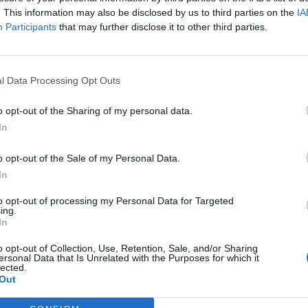
. This information may also be disclosed by us to third parties on the
IA
 υπόθεσης, όπως είπα και πριν, είναι ότι
Participants
that may further disclose it to other third parties.
σαμε κανέναν. Για όλους αυτούς τους
ύ συγκεντρωμένοι, καθώς ο επόμενος
 η Βιλερμπάν είναι μια ομάδα που έχει
l Data Processing Opt Outs
Μονακό, όσον αφορά στην αθλητικότητα. Θα
α ελέγχουμε τον ρυθμό και θα κάνουμε το
o opt-out of the Sharing of my personal data.
In
με το πού θα τερματίσει ο Ολυμπιακός
o opt-out of the Sale of my Personal Data.
«ερυθρολεύκων»:
«Δεν μας ενδιαφέρουν
In
ι δεν θέλει το πλεονέκτημα, δεν μιλάει
to opt-out of processing my Personal Data for Targeted
με φτάσει πάντα το πιο σημαντικό είναι ο
ing.
In
ζουμε εμείς και να μη μας απασχολεί τι
ημαντικό είμαστε εμείς και φέτος έχουμε
o opt-out of Collection, Use, Retention, Sale, and/or Sharing
ersonal Data that Is Unrelated with the Purposes for which it
 και ασχολούμαστε μόνο με τον εαυτό μας
lected.
Out
 κάνουμε τα καλύτερά μας παιχνίδια. Θα
εντρωμένοι στον επόμενο αγώνα μας και να