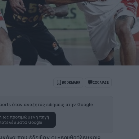
BOOKMARK
ΣΧΟΛΙΑΣΕ
ports όταν αναζητάς ειδήσεις στην Google
 ως προτιμώμενη πηγή
ποτελέσματα Google
ικόνα που έδειξαν οι «ερυθρόλευκοι»