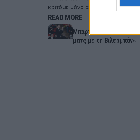
κοιτάμε μόνο αυτό».
READ MORE
Mπαρτζώκας: «"Χάλασε" 
ματς με τη Βιλερμπάν»