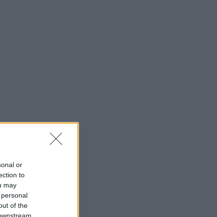
πρώτη πρόταση της Μπαρτσελόνα για
Ρόδρι
16:50
EUROLEAGUE
Ο Φρανσίσκο αποθέωσε την κίνηση
της Ζαλγκίρις με τον Έβανς
16:34
SUPER LEAGUE
Παναθηναϊκός: Επαγγελματικά
συμβόλαια σε έξι ποδοσφαιριστές
της ακαδημίας
16:05
MVP
Μήπως χρειαζόμαστε όλοι λίγο
«Γκρεγκ Πόποβιτς» στη ζωή μας;
15:38
SUPER LEAGUE
sonal or
Γιαννούλης: «Επιτέλους είμαι εδώ και
ection to
δεν βλέπω την ώρα να παίξω
ou may
 personal
μπροστά στον κόσμο του ΠΑΟΚ»
out of the
 downstream