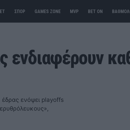
ΕΤ
ΣΠΟΡ
GAMES ΖΟΝΕ
MVP
BET ΟΝ
ΒΑΘΜΟΛ
ς ενδιαφέρουν κα
 έδρας ενόψει playoffs
 «ερυθρόλευκους»,