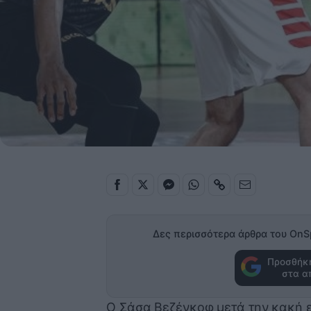
Δες περισσότερα άρθρα του OnS
Προσθήκη
στα α
Ο Σάσα Βεζένκοφ μετά την κακή ε