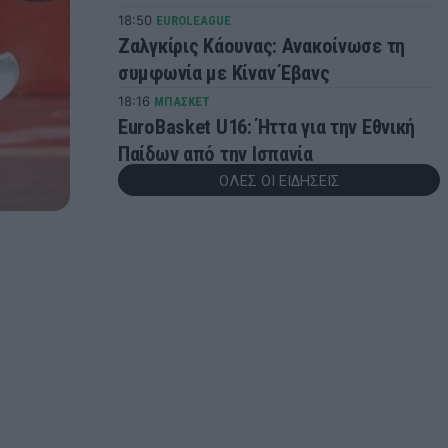
18:50
EUROLEAGUE
Ζαλγκίρις Κάουνας: Ανακοίνωσε τη
συμφωνία με Κίναν Έβανς
18:16
ΜΠΑΣΚΕΤ
EuroBasket U16: Ήττα για την Εθνική
Παίδων από την Ισπανία
ΟΛΕΣ ΟΙ ΕΙΔΗΣΕΙΣ
18:07
ΠΟΔΟΣΦΑΙΡΟ
Δίκη για το θάνατο του Ντιέγκο
Μαραντόνα: Επιβαρυντική μαρτυρία
του φυσιοθεραπευτή
17:33
SUPER LEAGUE
Ολυμπιακός: Ανακοίνωσε Τζουλιάνο
Λόμπο ντε Ολιβέιρα και Δημήτρη
Ρέτσο
17:24
ΠΟΔΟΣΦΑΙΡΟ
«Όχι» της Μάντσεστερ Σίτι στην