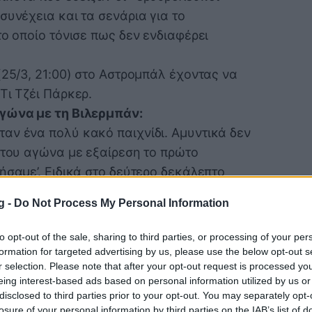
συνέχεια και τα σενάρια για το
το οποίο τόνισε πως δεν ενδιαφέρει
(25/3, 21:00) στο Αστρομπάλ έχοντας να
Τι Τζέι Πάρκερ.
αγώνα με τη Βιλερμπάν:
ταν ένα πολύ κακό παιχνίδι. Αμυντικά δεν
 του αγώνα με εξαίρεση το πρώτο
ήσαμε’. Ειδικά στο δεύτερο δεκάλεπτο
δώσαμε εύκολους πόντους. Η γενική
g -
Do Not Process My Personal Information
ηρά, δεν ελέγξαμε τον ρυθμό και αφήσαμε
άνετα. Η Μονακό έχει αποδείξει πως σε
to opt-out of the sale, sharing to third parties, or processing of your per
ύ καλά και έχει κερδίσει πολλές καλές
formation for targeted advertising by us, please use the below opt-out s
r selection. Please note that after your opt-out request is processed y
eing interest-based ads based on personal information utilized by us or
Το ότι έχουμε άμεσα ματς είναι θετικό για
disclosed to third parties prior to your opt-out. You may separately opt-
άθη μας, πρέπει να βρούμε τι δεν κάναμε
losure of your personal information by third parties on the IAB’s list of