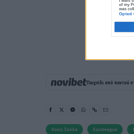
I want t
of my P
was col
Opted 
Παιχνίδι από παντού σ
Λουίς Σκόλα
Euroleague