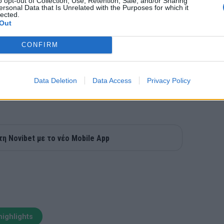
o opt-out of Collection, Use, Retention, Sale, and/or Sharing
ersonal Data that Is Unrelated with the Purposes for which it
lected.
Out
CONFIRM
Data Deletion
Data Access
Privacy Policy
τη Novibet με το νέο Mobile App
highlights