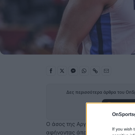
Δες περισσότερα άρθρα του OnS
Προσθήκη
στα α
OnSports
Ο άσος της Αργεντινής έχει χαράξ
If you wish 
αφήνοντας άπαντες εντυπωισασμέν