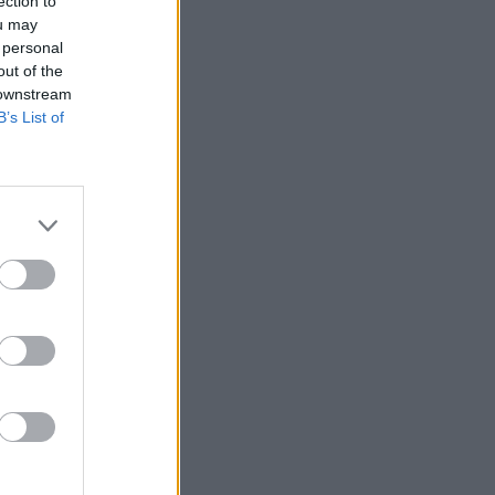
αποδόσεις από το Pamestoixima.gr
ection to
ou may
11:02
ΠΟΔΟΣΦΑΙΡΟ
 personal
Μυστήριο με Βινίσιους και Ρεάλ
out of the
Μαδρίτης - Η κίνηση που αμφισβητεί
 downstream
το μέλλον του
B’s List of
10:56
MVP
Το νέο Panerai Luminor Marina είναι
μια δήλωση χαρακτήρα
10:53
ΣΠΟΡ
Μαρία Σάκκαρη: Πότε και με ποιά
αντίπαλο θα παίξει στον τρίτο γύρο
του Τορόντο
10:37
ONSPORTS
AEK: «Δίνει μάχη με τη Θέλτα για τον
Κέρβιν Αριάγκα»