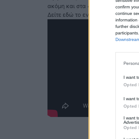
sensitive in
ακόμη και στα 41 του χρόνια.
confirm you
continue se
Δείτε εδώ το εντυπωσιακό βίντεο:
information 
further disc
participants
Downstream 
Persona
I want t
Opted 
I want t
Opted 
I want 
Advertis
Opted 