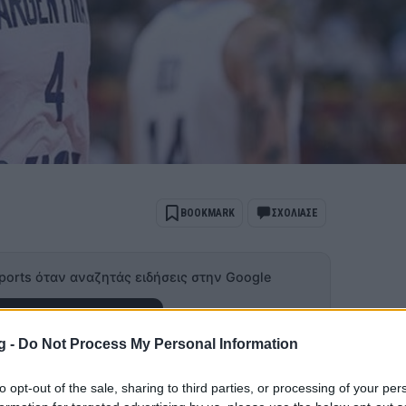
BOOKMARK
ΣΧΟΛΙΑΣΕ
ports όταν αναζητάς ειδήσεις στην Google
 ως προτιμώμενη πηγή
ποτελέσματα Google
g -
Do Not Process My Personal Information
ει το όνομα του στην ιστορία του μπάσκετ
to opt-out of the sale, sharing to third parties, or processing of your per
ους από τις εξαιρετικές επιδόσεις του