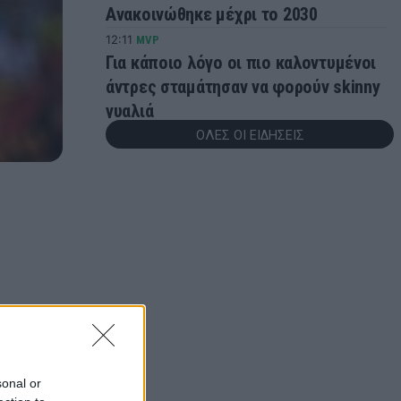
Ανακοινώθηκε μέχρι το 2030
12:11
MVP
Για κάποιο λόγο οι πιο καλοντυμένοι
άντρες σταμάτησαν να φορούν skinny
γυαλιά
ΟΛΕΣ ΟΙ ΕΙΔΗΣΕΙΣ
11:54
ΠΟΔΟΣΦΑΙΡΟ
Ολυμπιακός: Παρελθόν και τυπικά ο
Στρεφέτσα - Ανακοινώθηκε από την
Παλέρμο
11:46
EUROLEAGUE
Τόκο Σενγκέλια: Επίσημα στη
Ντουμπάι - Πλήρωσε τη ρήτρα και
αποχώρησε από την Μπαρτσελόνα
11:30
BET ON
ΠΑΟΚ-Άντερλεχτ με σούπερ
προσφορά* και ενισχυμένες
sonal or