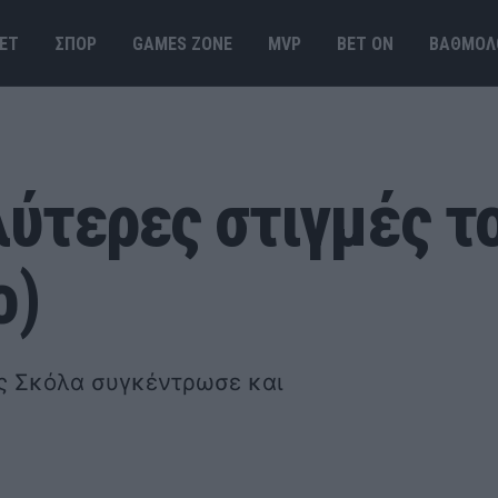
ΕΤ
ΣΠΟΡ
GAMES ΖΟΝΕ
MVP
BET ΟΝ
ΒΑΘΜΟΛ
λύτερες στιγμές τ
o)
υίς Σκόλα συγκέντρωσε και