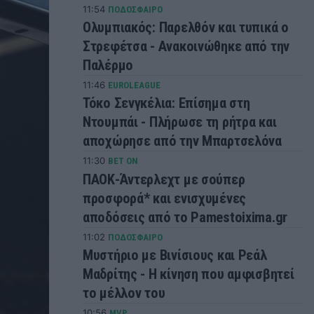
11:54
ΠΟΔΟΣΦΑΙΡΟ
Ολυμπιακός: Παρελθόν και τυπικά ο
Στρεφέτσα - Ανακοινώθηκε από την
Παλέρμο
11:46
EUROLEAGUE
Τόκο Σενγκέλια: Επίσημα στη
Ντουμπάι - Πλήρωσε τη ρήτρα και
αποχώρησε από την Μπαρτσελόνα
11:30
BET ON
ΠΑΟΚ-Άντερλεχτ με σούπερ
προσφορά* και ενισχυμένες
αποδόσεις από το Pamestoixima.gr
11:02
ΠΟΔΟΣΦΑΙΡΟ
Μυστήριο με Βινίσιους και Ρεάλ
Μαδρίτης - Η κίνηση που αμφισβητεί
το μέλλον του
10:56
MVP