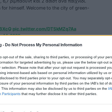
6,7 ριμπάουντ και 2 ασίστ ανά παιχνίδι.
for himself. Welcome to the city of green-
B6XcQ
pic.twitter.com/DTSkMZq7Aa
ly 14, 2020
g -
Do Not Process My Personal Information
to opt-out of the sale, sharing to third parties, or processing of your per
formation for targeted advertising by us, please use the below opt-out s
r selection. Please note that after your opt-out request is processed y
eing interest-based ads based on personal information utilized by us or
disclosed to third parties prior to your opt-out. You may separately opt-
losure of your personal information by third parties on the IAB’s list of
. This information may also be disclosed by us to third parties on the
IA
Participants
that may further disclose it to other third parties.