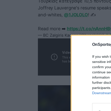
Τουρκίας κατέγραψε 10,5 πόντους, 
Joffrey Lauvergne's resume speaks 
and-whites,
@1JOLOLO
! ✍️
Read more ➡️
https://t.co/nAnnH
— BC Zalgiris Kaunas (@bczalgiris)
Ju
OnSports
If you wish 
sensitive in
confirm you
continue se
information 
further disc
participants
Downstream 