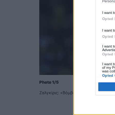
Persona
I want t
Opted 
I want t
Opted 
I want 
Advertis
Opted 
I want t
of my P
was col
Opted 
Photo 1/5
Ζαλγκίρις: «Βόμβα» με Λοβέρν (photo