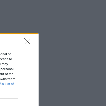
έκανα να χάσετε την υπομονή σας»
09:47
EUROPA LEAGUE
ΠΑΟΚ - Άντερλεχτ: Με Λουσέ και
Γιαννούλη η ανανεωμένη λίστα του
Δικέφαλου
09:33
ΠΟΔΟΣΦΑΙΡΟ
Ελληνική λάμψη σε ιστορικό παιχνίδι
για τον Λιονέλ Μέσι - Δείτε βίντεο
09:05
sonal or
OPINION
ection to
Δεν νίκησε και πρέπει να αλλάξει
ou may
εικόνα στη Σόφια για να περάσει!
 personal
out of the
 downstream
B’s List of