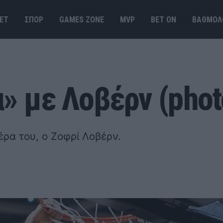
ΕΤ
ΣΠΟΡ
GAMES ΖΟΝΕ
MVP
BET ΟΝ
ΒΑΘΜΟΛ
» με Λοβέρν (phot
έρα του, ο Ζοφρί Λοβέρν.