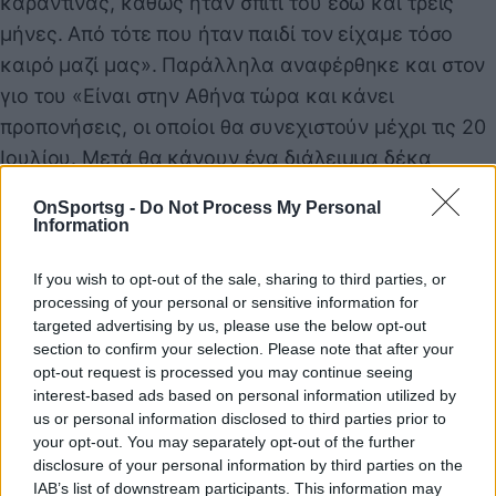
καραντίνας, καθώς ήταν σπίτι του εδώ και τρεις
μήνες. Από τότε που ήταν παιδί τον είχαμε τόσο
καιρό μαζί μας». Παράλληλα αναφέρθηκε και στον
γιο του «Είναι στην Αθήνα τώρα και κάνει
προπονήσεις, οι οποίοι θα συνεχιστούν μέχρι τις 20
Ιουλίου. Μετά θα κάνουν ένα διάλειμμα δέκα
ημερών και μετά θα ξεκινήσουν ξανά. Αυτό το
OnSportsg -
Do Not Process My Personal
καλοκαίρι δεν θα πάει στις ΗΠΑ για προπονήσεις. Ο
Information
Ολυμπιακός έχει ειδικούς γυμναστές».
If you wish to opt-out of the sale, sharing to third parties, or
processing of your personal or sensitive information for
targeted advertising by us, please use the below opt-out
Παιχνίδι από παντού στη Novibet με το
section to confirm your selection. Please note that after your
νέο Mobile App
opt-out request is processed you may continue seeing
interest-based ads based on personal information utilized by
us or personal information disclosed to third parties prior to
your opt-out. You may separately opt-out of the further
disclosure of your personal information by third parties on the
IAB’s list of downstream participants. This information may