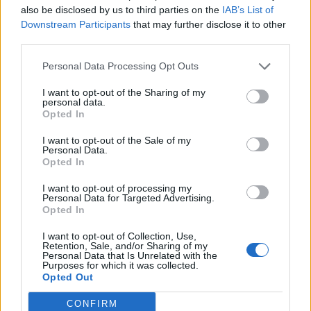
also be disclosed by us to third parties on the
IAB’s List of
Σάσα Βεζένκοφ
Μπαρτζώκας Γιώργος
Downstream Participants
that may further disclose it to other
third parties.
COMMENTS
Personal Data Processing Opt Outs
I want to opt-out of the Sharing of my
personal data.
Συνδεθείτε για να σχολιάσετε
Opted In
I want to opt-out of the Sale of my
Personal Data.
Opted In
I want to opt-out of processing my
LATEST NEWS
Personal Data for Targeted Advertising.
Opted In
10:37
ONSPORTS
I want to opt-out of Collection, Use,
AEK: «Δίνει μάχη με τη Θέλτα για τον Κέρβιν Αριάγκα»
Retention, Sale, and/or Sharing of my
Personal Data that Is Unrelated with the
10:18
ΠΟΔΟΣΦΑΙΡΟ
Purposes for which it was collected.
«Συγγνώμη» της FIFA προς τις 211 ομοσπονδίες-μέλη,
Opted Out
αλλά και στήριξη του συμβουλίου σε Ινφαντίνο
CONFIRM