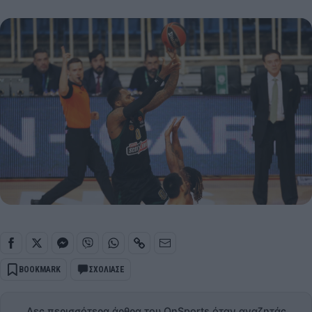
BOOKMARK
ΣΧΟΛΙΑΣΕ
Δες περισσότερα άρθρα του OnSports όταν αναζητάς