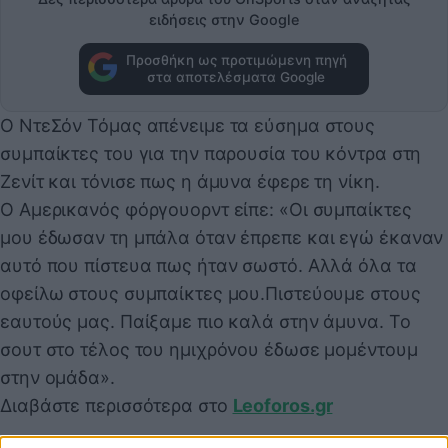
ειδήσεις στην Google
Προσθήκη ως προτιμώμενη πηγή
στα αποτελέσματα Google
Ο ΝτεΣόν Τόμας απένειμε τα εύσημα στους
συμπαίκτες του για την παρουσία του κόντρα στη
Ζενίτ και τόνισε πως η άμυνα έφερε τη νίκη.
Ο Αμερικανός φόργουορντ είπε: «Οι συμπαίκτες
μου έδωσαν τη μπάλα όταν έπρεπε και εγώ έκαναν
αυτό που πίστευα πως ήταν σωστό. Αλλά όλα τα
οφείλω στους συμπαίκτες μου.Πιστεύουμε στους
εαυτούς μας. Παίξαμε πιο καλά στην άμυνα. Το
σουτ στο τέλος του ημιχρόνου έδωσε μομέντουμ
στην ομάδα».
Διαβάστε περισσότερα στο
Leoforos.gr