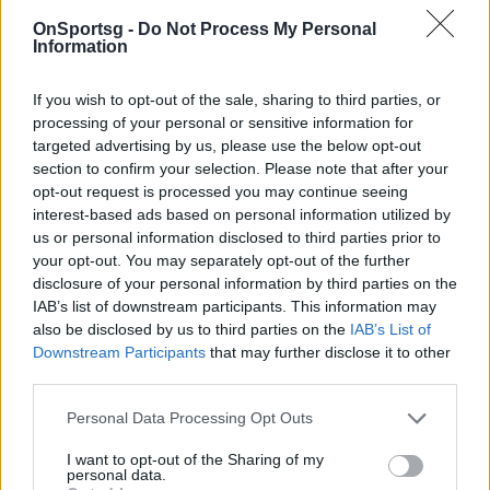
OnSportsg -
Do Not Process My Personal
Παιχνίδι από παντού στη Novibet με το
Information
νέο Mobile App
If you wish to opt-out of the sale, sharing to third parties, or
processing of your personal or sensitive information for
targeted advertising by us, please use the below opt-out
section to confirm your selection. Please note that after your
opt-out request is processed you may continue seeing
interest-based ads based on personal information utilized by
Τόμας Ντεσόν
Παναθηναϊκός
Euroleague
us or personal information disclosed to third parties prior to
your opt-out. You may separately opt-out of the further
disclosure of your personal information by third parties on the
COMMENTS
IAB’s list of downstream participants. This information may
also be disclosed by us to third parties on the
IAB’s List of
Downstream Participants
that may further disclose it to other
Συνδεθείτε για να σχολιάσετε
third parties.
Personal Data Processing Opt Outs
I want to opt-out of the Sharing of my
personal data.