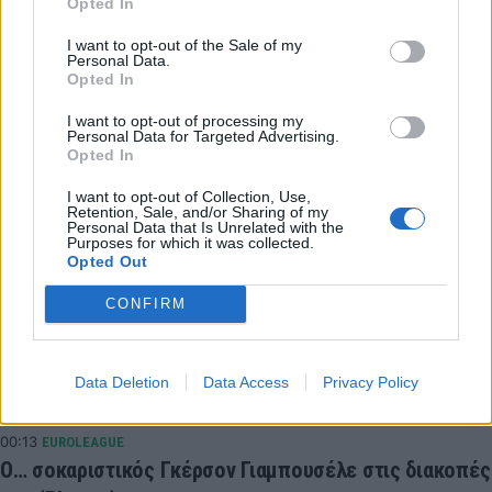
Opted In
LATEST NEWS
I want to opt-out of the Sale of my
08:15
OPINION
Personal Data.
Opted In
Το εύκολο θα ήταν η σκοπιμότητα, άνετες προκρίσεις
και μετά άλλη μια τέταρτη θέση
I want to opt-out of processing my
Personal Data for Targeted Advertising.
07:38
ΠΟΔΟΣΦΑΙΡΟ
Opted In
Ο Φορλάν νέος προπονητής της Ουρουγουάης
I want to opt-out of Collection, Use,
05:07
SUPER LEAGUE 2
Retention, Sale, and/or Sharing of my
Personal Data that Is Unrelated with the
Στην ΑΕΛ ο Ανδρέας Μακρής
Purposes for which it was collected.
Opted Out
02:21
ΠΟΔΟΣΦΑΙΡΟ
Νότια Κορέα: Ερευνα της αστυνομίας για την
CONFIRM
πρόσληψη του Χονγκ Μιουνγκ Μπo
00:57
ΠΟΔΟΣΦΑΙΡΟ
Βαθμολογία UEFA: «Πληγώθηκε» η Ελλάδα,
Data Deletion
Data Access
Privacy Policy
απομακρύνεται η Πολωνία
00:13
EUROLEAGUE
Ο… σοκαριστικός Γκέρσον Γιαμπουσέλε στις διακοπές