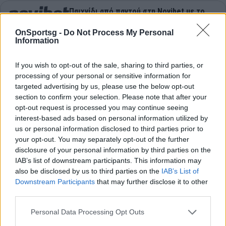
Παιχνίδι από παντού στη Novibet με το
νέο Mobile App
OnSportsg -
Do Not Process My Personal
Information
If you wish to opt-out of the sale, sharing to third parties, or
52
SHARES
processing of your personal or sensitive information for
targeted advertising by us, please use the below opt-out
section to confirm your selection. Please note that after your
Βασίλης Σπανούλης
Νικ Καλάθης
opt-out request is processed you may continue seeing
interest-based ads based on personal information utilized by
us or personal information disclosed to third parties prior to
COMMENTS
your opt-out. You may separately opt-out of the further
disclosure of your personal information by third parties on the
IAB’s list of downstream participants. This information may
Συνδεθείτε για να σχολιάσετε
also be disclosed by us to third parties on the
IAB’s List of
Downstream Participants
that may further disclose it to other
third parties.
Personal Data Processing Opt Outs