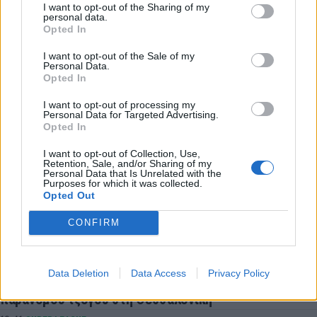
LATEST NEWS
I want to opt-out of the Sharing of my
personal data.
Opted In
14:30
SUPER LEAGUE
Λεβαδειακός: Ανακοίνωσε τον Μπάουζα για δύο
I want to opt-out of the Sale of my
Personal Data.
χρόνια
Opted In
14:01
ΠΟΔΟΣΦΑΙΡΟ
I want to opt-out of processing my
ΑΕΚ - ΟΦΗ: Έλληνες διαιτητές ανακοίνωσε η ΚΕΔ για
Personal Data for Targeted Advertising.
τον τελικό του Super Cup
Opted In
14:01
MVP
I want to opt-out of Collection, Use,
Οι αποδοκιμασίες του Αυγούστου είναι πλέον
Retention, Sale, and/or Sharing of my
Personal Data that Is Unrelated with the
ελληνική παράδοση
Purposes for which it was collected.
Opted Out
13:36
ΠΟΔΟΣΦΑΙΡΟ
Σοκ στη Βραζιλία: Νεκρός από πυροβολισμούς
CONFIRM
15χρονος ποδοσφαιριστής
13:07
ΕΠΙΚΑΙΡΟΤΗΤΑ
Data Deletion
Data Access
Privacy Policy
Βαριές καμπάνες για 4 συλληφθέντες σε στέκι
παράνομου τζόγου στη Θεσσαλονίκη