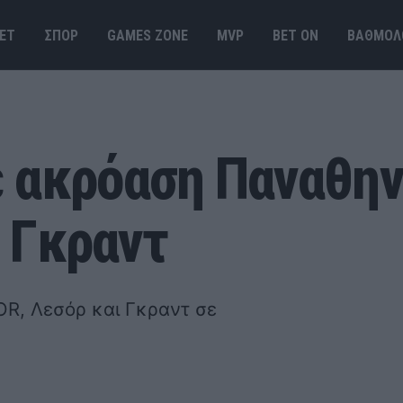
ΕΤ
ΣΠΟΡ
GAMES ΖΟΝΕ
MVP
BET ΟΝ
ΒΑΘΜΟΛ
 ακρόαση Παναθην
 Γκραντ
OR, Λεσόρ και Γκραντ σε