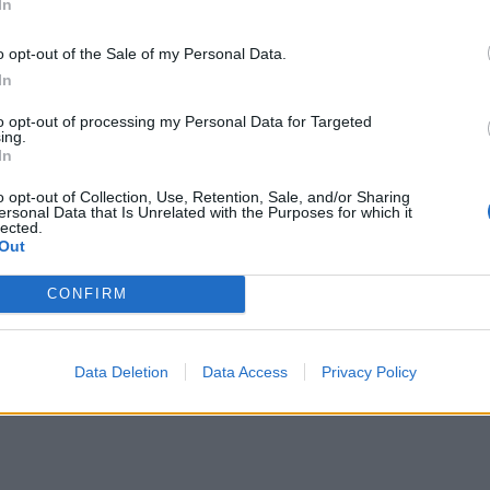
ρό φαινόμενο βίας που σχετίζεται με τον
In
 χώρα μεταξύ αθλητών και παραγόντων της
o opt-out of the Sale of my Personal Data.
μία, στο οποίο πρωταγωνιστικό ρόλο
In
θοσφαιριστές, στα αποδυτήρια του Σταδίου
to opt-out of processing my Personal Data for Targeted
ά τη λήξη του αγώνα ΚΑΕ ΟΛΥΜΠΙΑΚΟΣ –
ing.
26, για τα Play Offs του πρωταθλήματος
In
/2026.Εφαρμογή άρθρου 1 του ν.
o opt-out of Collection, Use, Retention, Sale, and/or Sharing
ersonal Data that Is Unrelated with the Purposes for which it
ι ισχύει με το άρθρο 104 του ν.
lected.
Out
CONFIRM
Data Deletion
Data Access
Privacy Policy