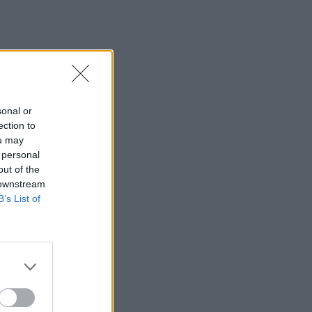
Μάντσεστερ Σίτι: Ενισχύεται με
Χερόνιμο Ρούλι
05:03
ΕΠΙΚΑΙΡΟΤΗΤΑ
Πληρωμές 33,58 εκατ. ευρώ σε 67.746
αγρότες για λιπάσματα – Άρχισε η
ενίσχυση του 15%
sonal or
02:17
ΠΟΔΟΣΦΑΙΡΟ
ection to
Αγγλία: Κατηγορείται για επίθεση ο
ou may
 personal
Άιβαν Τόνεϊ
out of the
23:47
GREEK BASKET LEAGUE
 downstream
Δόξα Λευκάδας: Ενίσχυση με Τζος
B’s List of
Σάρμα