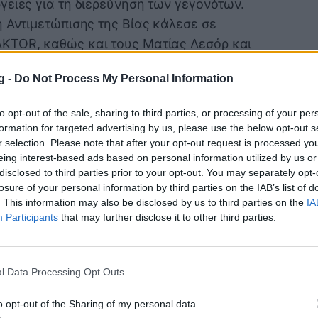
γειες για τη διερεύνηση των γεγονότων.
ή Αντιμετώπισης της Βίας κάλεσε σε
KTOR, καθώς και τους Ματίας Λεσόρ και
στατικά που φέρονται να σημειώθηκαν μετά
g -
Do Not Process My Personal Information
αφέρει ότι η κλήση αφορά «σοβαρό
to opt-out of the sale, sharing to third parties, or processing of your per
 τον αθλητισμό και φέρεται ότι έλαβε
formation for targeted advertising by us, please use the below opt-out s
ντων της ΚΑΕ Παναθηναϊκός με την
r selection. Please note that after your opt-out request is processed y
eing interest-based ads based on personal information utilized by us or
και στοιχεία για όσα συνέβησαν στους
disclosed to third parties prior to your opt-out. You may separately opt-
losure of your personal information by third parties on the IAB’s list of
. This information may also be disclosed by us to third parties on the
IA
Participants
that may further disclose it to other third parties.
ΕΑΒ
l Data Processing Opt Outs
026, την ΚΑΕ ΠΑΝΑΘΗΝΑΪΚΟΣ, τον ΜΑΤΙΑΣ
επαγγελματίες καλαθοσφαιριστές της ΚΑΕ
o opt-out of the Sharing of my personal data.