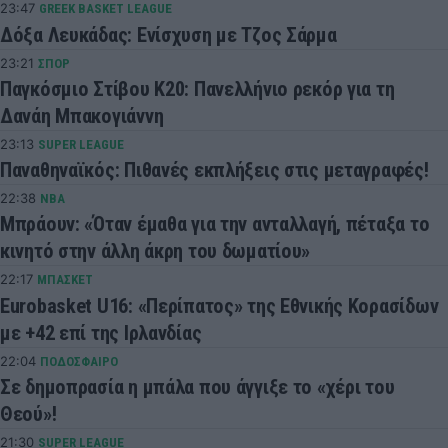
23:47
GREEK BASKET LEAGUE
Δόξα Λευκάδας: Ενίσχυση με Τζος Σάρμα
23:21
ΣΠΟΡ
Παγκόσμιο Στίβου Κ20: Πανελλήνιο ρεκόρ για τη
Δανάη Μπακογιάννη
23:13
SUPER LEAGUE
Παναθηναϊκός: Πιθανές εκπλήξεις στις μεταγραφές!
22:38
NBA
Μπράουν: «Όταν έμαθα για την ανταλλαγή, πέταξα το
κινητό στην άλλη άκρη του δωματίου»
22:17
ΜΠΑΣΚΕΤ
Eurobasket U16: «Περίπατος» της Εθνικής Κορασίδων
με +42 επί της Ιρλανδίας
22:04
ΠΟΔΟΣΦΑΙΡΟ
Σε δημοπρασία η μπάλα που άγγιξε το «χέρι του
Θεού»!
21:30
SUPER LEAGUE