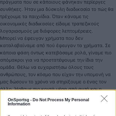
πράγματα που σε κάποιους φάνηκαν περίεργες
συνθήκες. Ήταν μια δύσκολη διαδικασία το πώς θα
τρέχουμε τα παιχνίδια. Όταν κάναμε τις
οικονομικές διαδικασίες είδαμε τραπεζικούς
λογαριασμούς με διάφορες λεπτομέρειες.
Μπορεί να έφευγαν χρήματα που δεν
καταλαβαίναμε από πού έφευγαν τα χρήματα. Σε
κάποια φάση όντως κατεβάσαμε ρολά, γίναμε πιο
απόμακροι για να προστατέψουμε την ίδια την
ομάδα. Θέλω να ευχαριστήσω όλους τους
ανθρώπους, τον κόσμο που είχαν την υπομονή να
μας δώσουν το χρόνο να στηρίξουμε ο ένας τον
άλλο. Ήρθαμε πιο κοντά μέσα από αυτό και η
διαδικασία θα συνεχίσει και τη φετινή χρονιά.
OnSportsg -
Do Not Process My Personal
Έχοντας ξεπεράσει τον αρχικό σκόπελο το δεύτερο
Information
και πιο σημαντικό ήταν το γήπεδο. Έχουμε