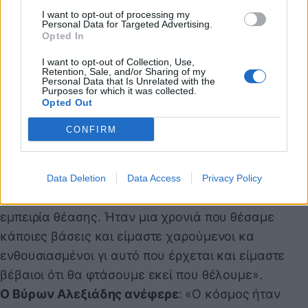
αποτύπωμα και είμαι χαρούμενος που και η
I want to opt-out of processing my
ιδιοκτησία το βλέπει έτσι. Θέλουμε να φέρουμε
Personal Data for Targeted Advertising.
Opted In
αυτή τη συζήτηση και θα φτάσουμε μέχρι λογικά
σημεία. Στον επόμενο χρόνο θα εξετάσουμε τις
I want to opt-out of Collection, Use,
Retention, Sale, and/or Sharing of my
επιλογές μας. Αυτό δεν μας έχει σταματήσει από το
Personal Data that Is Unrelated with the
Purposes for which it was collected.
να φέρουμε κάποιες αλλαγές από φέτος. Η
Opted Out
χωρητικότητα του Αλεξανδρείου θα αυξηθεί κατά
CONFIRM
20%. Αυτό θα γίνεται σταδιακά. Θα λαμβάνεται
υπόψιν και η εμπειρία των φιλάθλων ώστε να
επενδύουμε σε αυτό. Θα υπάρχουν κομμάτια που
Data Deletion
Data Access
Privacy Policy
θα σχετίζονται με αισθητικές παρεμβάσεις και την
εμπειρία θέασης. Ήταν μια χρονιά που θέσαμε
κάποιες βάσεις και είμαστε χαρούμενοι κα
ενθουσιασμένοι γι αυτό που έρχεται και είμαστε
βέβαιοι ότι θα φτάσουμε εκεί που θέλουμε».
Ο Βύρων Αλεξιάδης ανέφερε
: «Ο κόσμος ήταν