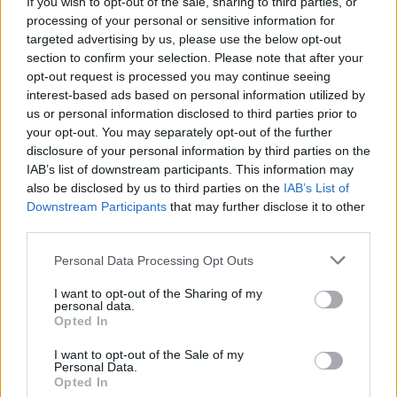
If you wish to opt-out of the sale, sharing to third parties, or
ξεκινήσει συζητήσεις για το γήπεδο και πάνε
processing of your personal or sensitive information for
αρκετά καλά. Για να παραχωρηθεί ένα γήπεδο
targeted advertising by us, please use the below opt-out
περνάει από αρκετούς φορείς ακόμα και τοπικούς
section to confirm your selection. Please note that after your
opt-out request is processed you may continue seeing
και για να έρθουν όλοι σε μια συμφωνία είναι μια
interest-based ads based on personal information utilized by
διαδικασία που παίρνει χρόνο. Οι περισσότεροι από
us or personal information disclosed to third parties prior to
αυτούς τους ανθρώπους καταλαβαίνουν ότι είναι
your opt-out. You may separately opt-out of the further
disclosure of your personal information by third parties on the
μια win-win κατάσταση.
IAB’s list of downstream participants. This information may
Πρέπει να κάνουμε μια διαδικασία που θα
also be disclosed by us to third parties on the
IAB’s List of
ακολουθεί κάποιες βάσεις για να είναι το
Downstream Participants
that may further disclose it to other
third parties.
Αλεξάνδρειο βιώσιμο, να αναπτύξουμε όλες τις
δραστηριότητες που θέλουμε. Θέλω να κάνω μια
Personal Data Processing Opt Outs
αναφορά στο πώς κοιτάζει η διοίκηση το γήπεδο. Η
I want to opt-out of the Sharing of my
πόλη θέλει να φέρει περισσότερο πράσινο στο χώρο
personal data.
Opted In
της ΔΕΘ και όχι μόνο. Πρέπει να τεθούν υπόψιν στις
συζητήσεις. Δεν είναι μόνο ως ΚΑΕ ή ως Άρης να
I want to opt-out of the Sale of my
Personal Data.
πάρουμε πράγματα. Κοιτάζουμε με κοινωνικό
Opted In