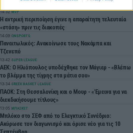
Ολυμπιακό, Νότιγχαμ και Ρίο Άβε
14:32
MVP
Η αντρική περιποίηση έγινε η απαραίτητη τελευταία
«στάση» πριν τις διακοπές
14:09
ONSPORTS
Παναιτωλικός: Ανακοίνωσε τους Νακάμπα και
Τζενεπό
13:42
SUPER LEAGUE
ΑΕΚ: Ο Ηλιόπουλος υποδέχθηκε τον Μάγιερ - «Βλέπω
το βλέμμα της τίγρης στα μάτια σου»
13:34
GREEK BASKET LEAGUE
ΠΑΟΚ: Στη Θεσσαλονίκη και ο Μουρ - «'Εμεινα για να
διεκδικήσουμε τίτλους»
13:05
ΜΠΑΣΚΕΤ
Μπλόκο στο ΣΕΦ από το Ελεγκτικό Συνέδριο:
Ακύρωσε τον διαγωνισμό και όρισε νέο για τις 10
Σεπτέμβρη