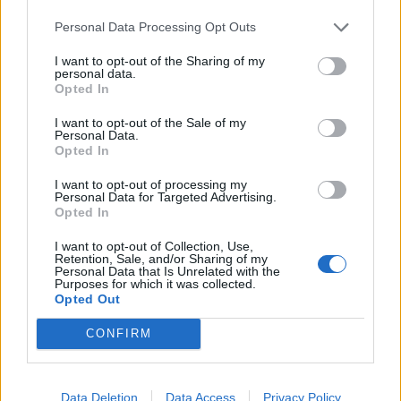
Συνδεθείτε για να σχολιάσετε
Personal Data Processing Opt Outs
I want to opt-out of the Sharing of my
personal data.
Opted In
LATEST NEWS
I want to opt-out of the Sale of my
Personal Data.
15:38
SUPER LEAGUE
Opted In
Γιαννούλης: «Επιτέλους είμαι εδώ και δεν βλέπω την
I want to opt-out of processing my
ώρα να παίξω μπροστά στον κόσμο του ΠΑΟΚ»
Personal Data for Targeted Advertising.
Opted In
15:15
EUROLEAGUE
EuroInsiders: «Ο Δημήτρης Γιαννακόπουλος είναι ένας
I want to opt-out of Collection, Use,
Retention, Sale, and/or Sharing of my
αυθεντικός άνθρωπος που κρατά τον λόγο του»
Personal Data that Is Unrelated with the
Purposes for which it was collected.
15:11
MVP
Opted Out
Το «La Casa de Papel» του Ρόδρι σημαίνει αλλαγή
CONFIRM
εποχής στη Μπαρτσελόνα
14:42
SUPER LEAGUE
Ο Μαρινάκης δίνει τα «κλειδιά» στον Μονκαντά για
Data Deletion
Data Access
Privacy Policy