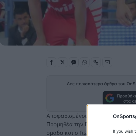
Δες περισσότερα άρθρα του OnS
Προσθήκη
στα α
Αποφασισμένοι να τα δώσουν όλα 
OnSports
Προμηθέα την Παρασκευή (30/12, 
If you wish 
ομάδα και ο Γιώργος Γκιουζέλης δ