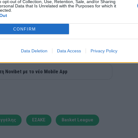
o opt-out of Collection, Use, Retention, Sale, and/or Sharing
ersonal Data that Is Unrelated with the Purposes for which it
lected.
Out
CONFIRM
Data Deletion
Data Access
Privacy Policy
τη Novibet με το νέο Mobile App
αγγέλης
ΕΣΑΚΕ
Basket League