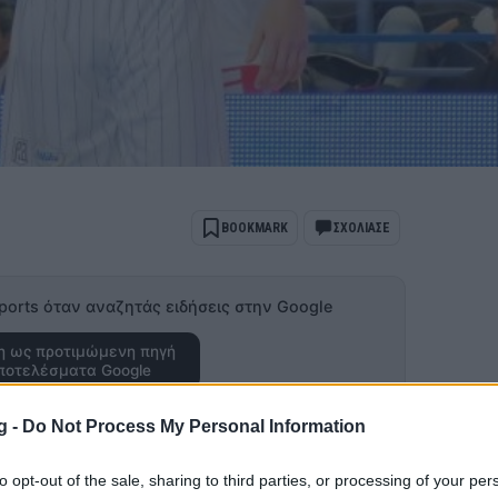
BOOKMARK
ΣΧΟΛΙΑΣΕ
ports όταν αναζητάς ειδήσεις στην Google
 ως προτιμώμενη πηγή
ποτελέσματα Google
για να κάμψουν την αντίσταση του
g -
Do Not Process My Personal Information
17:00) στην Καρδίτσα είναι η ομώνυμη
to opt-out of the sale, sharing to third parties, or processing of your per
ίνει το σύνθημα.