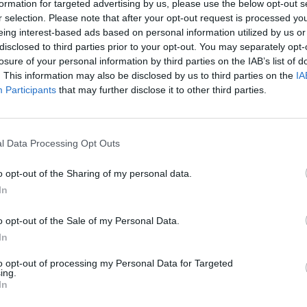
formation for targeted advertising by us, please use the below opt-out s
χνίδι για εμάς στην έδρα μας. Η
r selection. Please note that after your opt-out request is processed y
δεν αποτυπώνει την πραγματική εικόνα
eing interest-based ads based on personal information utilized by us or
disclosed to third parties prior to your opt-out. You may separately opt-
 έτσι και σε αυτό πρέπει να παλέψουμε.
losure of your personal information by third parties on the IAB’s list of
ίξει και να είναι κοντά μας» δήλωσε ο
. This information may also be disclosed by us to third parties on the
IA
ς Καρδίτσας Γιώργος Γκιουζέλης.
Participants
that may further disclose it to other third parties.
παιχνίδι παρουσίασε ο συνεργάτης
 Γιάννης Γαπκιάδης, λέγοντας: «Η
l Data Processing Opt Outs
 με τον Προμηθέα Πατρών ξεκίνησε κι εμείς
οί, όπως κάναμε και με τον Ολυμπιακό,
o opt-out of the Sharing of my personal data.
το αποτέλεσμα επί ίσοις όροις. Πιστεύω
In
 άλλη μία φορά θα γεμίσει το γήπεδο, θα
o opt-out of the Sale of my Personal Data.
In
to opt-out of processing my Personal Data for Targeted
ing.
In