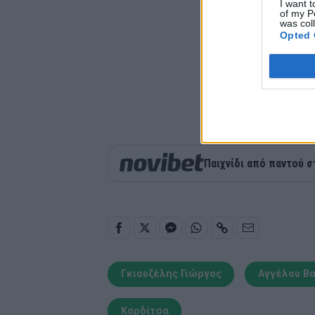
I want t
of my P
was col
Opted 
Παιχνίδι από παντού σ
Γκιουζέλης Γιώργος
Αγγέλου Β
Καρδίτσα