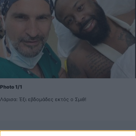
Photo 1/1
Λάρισα: Έξι εβδομάδες εκτός ο Σμιθ!