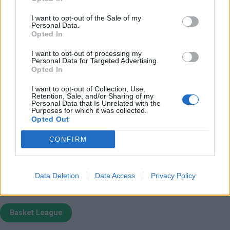
I want to opt-out of the Sale of my
Personal Data.
Opted In
I want to opt-out of processing my
Personal Data for Targeted Advertising.
Opted In
I want to opt-out of Collection, Use,
Retention, Sale, and/or Sharing of my
Παιχνίδι από παντού στη Novibet με το
Personal Data that Is Unrelated with the
νέο Mobile App
Purposes for which it was collected.
Opted Out
CONFIRM
Data Deletion
Data Access
Privacy Policy
Σμιθ Τζέρι
Παπανικολόπουλος Νίκος
Basket League