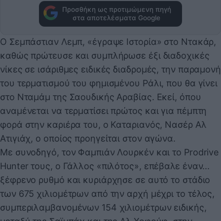
Προσθήκη ως προτιμώμενη πηγή
στα αποτελέσματα Google
Ο Σεμπάστιαν Λεμπ, «έγραψε Ιστορία» στο Ντακάρ,
καθώς πρώτευσε και συμπλήρωσε έξι διαδοχικές
νίκες σε ισάριθμες ειδικές διαδρομές, την παραμονή
του τερματισμού του φημισμένου Ράλι, που θα γίνει
στο Νταμάμ της Σαουδικής Αραβίας. Εκεί, όπου
αναμένεται να τερματίσει πρώτος και για πέμπτη
φορά στην καριέρα του, ο Καταριανός, Νασέρ Αλ
Ατιγιάχ, ο οποίος προηγείται στον αγώνα.
Με συνοδηγό, τον Φαμπιάν Λουρκέν και το Prodrive
Hunter τους, ο Γάλλος «πιλότος», επέβαλε έναν...
ξέφρενο ρυθμό και κυριάρχησε σε αυτό το στάδιο
των 675 χιλιομέτρων από την αρχή μέχρι το τέλος,
συμπεριλαμβανομένων 154 χιλιομέτρων ειδικής,