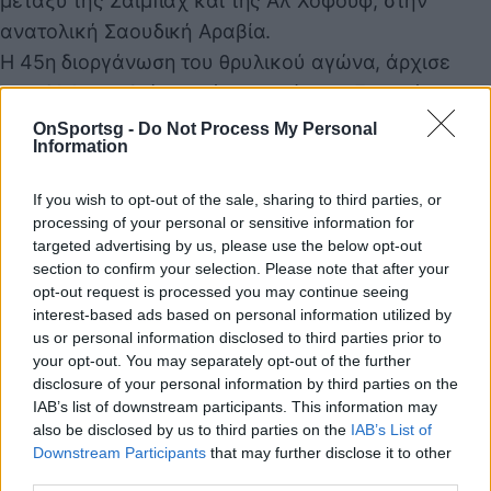
μεταξύ της Σαϊμπάχ και της Αλ Χοφούφ, στην
ανατολική Σαουδική Αραβία.
Η 45η διοργάνωση του θρυλικού αγώνα, άρχισε
στις 31 Δεκεμβρίου από τις ακτές της Ερυθράς
Θάλασσας κοντά στην πόλη Γιανμπού και κράτησε
OnSportsg -
Do Not Process My Personal
Information
δύο εβδομάδες και για περισσότερα από 8.000
χιλιόμετρα.
If you wish to opt-out of the sale, sharing to third parties, or
processing of your personal or sensitive information for
targeted advertising by us, please use the below opt-out
Παιχνίδι από παντού στη Novibet με το
section to confirm your selection. Please note that after your
opt-out request is processed you may continue seeing
νέο Mobile App
interest-based ads based on personal information utilized by
us or personal information disclosed to third parties prior to
your opt-out. You may separately opt-out of the further
disclosure of your personal information by third parties on the
IAB’s list of downstream participants. This information may
also be disclosed by us to third parties on the
IAB’s List of
Downstream Participants
that may further disclose it to other
Ράλι Ντακάρ
third parties.