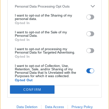
Personal Data Processing Opt Outs
COMMENTS
I want to opt-out of the Sharing of my
personal data.
Opted In
Συνδεθείτε για να σχολιάσετε
I want to opt-out of the Sale of my
Personal Data.
Opted In
I want to opt-out of processing my
Personal Data for Targeted Advertising.
LATEST NEWS
Opted In
00:07
EUROLEAGUE
I want to opt-out of Collection, Use,
Αναντολού Εφές: Χάνει την αρχή της σεζόν ο
Retention, Sale, and/or Sharing of my
Personal Data that Is Unrelated with the
Παπαγιάννης
Purposes for which it was collected.
Opted Out
23:54
SUPER LEAGUE 2
Πανσερραϊκός: Ανακοίνωσε τον Μανώλη Σμπώκο
CONFIRM
23:21
SUPER LEAGUE
Παναθηναϊκός: Θέλει να κάνει το καλύτερο στο τέλος
Data Deletion
Data Access
Privacy Policy