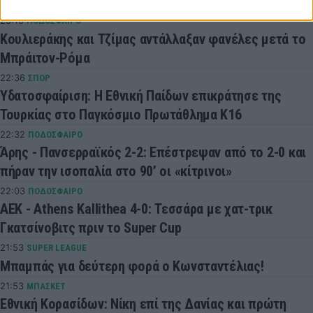
– Ο χαφ το… γλυκό
23:10
ΠΟΔΟΣΦΑΙΡΟ
Κουλιεράκης και Τζίμας αντάλλαξαν φανέλες μετά το
Μπράιτον-Ρόμα
22:36
ΣΠΟΡ
Υδατοσφαίριση: Η Εθνική Παίδων επικράτησε της
Τουρκίας στο Παγκόσμιο Πρωτάθλημα Κ16
22:32
ΠΟΔΟΣΦΑΙΡΟ
Άρης - Πανσερραϊκός 2-2: Επέστρεψαν από το 2-0 και
πήραν την ισοπαλία στο 90’ οι «κίτρινοι»
22:03
ΠΟΔΟΣΦΑΙΡΟ
ΑΕΚ - Athens Kallithea 4-0: Τεσσάρα με χατ-τρικ
Γκατσίνοβιτς πριν το Super Cup
21:53
SUPER LEAGUE
Μπαμπάς για δεύτερη φορά ο Κωνσταντέλιας!
21:53
ΜΠΑΣΚΕΤ
Εθνική Κορασίδων: Νίκη επί της Δανίας και πρώτη