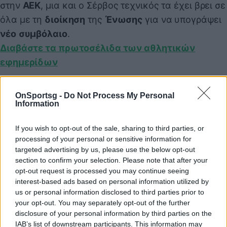
στην
ΑΕΚ
, μια και ο Σέρβος τεχνικός τα έχει βρει σε
όλα με τη
διοίκηση
της
Ένωσης
για να υπογράψει
νέο
συμβόλαιο
.
Διαβάστε τα πρωτοσέλιδα των αθλητικών
εφημερίδων
OnSportsg -
Do Not Process My Personal
Παιχνίδι από παντού στη Novibet με το
Information
νέο Mobile App
If you wish to opt-out of the sale, sharing to third parties, or
processing of your personal or sensitive information for
targeted advertising by us, please use the below opt-out
section to confirm your selection. Please note that after your
opt-out request is processed you may continue seeing
interest-based ads based on personal information utilized by
Εφημερίδες
αθλητικές εφημερίδες
us or personal information disclosed to third parties prior to
your opt-out. You may separately opt-out of the further
disclosure of your personal information by third parties on the
Πρωτοσέλιδα
Αθλητικά πρωτοσέλιδα
IAB’s list of downstream participants. This information may