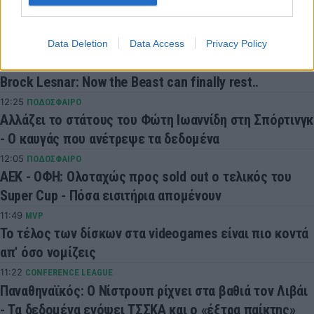
Μπλόκο στο ΣΕΦ από το Ελεγκτικό Συνέδριο:
Ακύρωσε τον διαγωνισμό και όρισε νέο για τις 10
Σεπτέμβρη
Data Deletion
Data Access
Privacy Policy
12:51
MVP
Brock Lesnar: Now the Beast can finally rest..
12:25
ΠΟΔΟΣΦΑΙΡΟ
Αλλάζει το στάτους του Φώτη Ιωαννίδη στη Σπόρτινγκ
- Ο καυγάς που ανέτρεψε τα δεδομένα
12:05
ΠΟΔΟΣΦΑΙΡΟ
ΑΕΚ - ΟΦΗ: Ολοταχώς προς sold out ο τελικός του
Super Cup - Πόσα εισιτήρια απομένουν
11:49
MVP
Το τέλος των δίσκων στα videogames είναι πιο κοντά
απ' όσο νομίζεις
11:22
CONFERENCE LEAGUE
Παναθηναϊκός: Ο Νίστρουπ ρίχνει στα βαθιά τον Λιβάι
- Τα δεδομένα ενόψει ΤΣΣΚΑ και ο «έξτρα παίκτης»