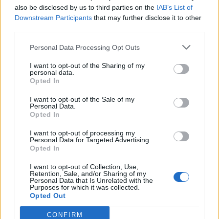
also be disclosed by us to third parties on the
IAB’s List of
Downstream Participants
that may further disclose it to other
COMMENTS
third parties.
Personal Data Processing Opt Outs
Συνδεθείτε για να σχολιάσετε
I want to opt-out of the Sharing of my
personal data.
Opted In
I want to opt-out of the Sale of my
Personal Data.
LATEST NEWS
Opted In
13:42
SUPER LEAGUE
I want to opt-out of processing my
Personal Data for Targeted Advertising.
ΑΕΚ: Ο Ηλιόπουλος υποδέχθηκε τον Μάγιερ - «Βλέπω
Opted In
το βλέμμα της τίγρης στα μάτια σου»
I want to opt-out of Collection, Use,
13:34
GREEK BASKET LEAGUE
Retention, Sale, and/or Sharing of my
Personal Data that Is Unrelated with the
ΠΑΟΚ: Στη Θεσσαλονίκη και ο Μουρ - «'Εμεινα για να
Purposes for which it was collected.
διεκδικήσουμε τίτλους»
Opted Out
13:05
ΜΠΑΣΚΕΤ
CONFIRM