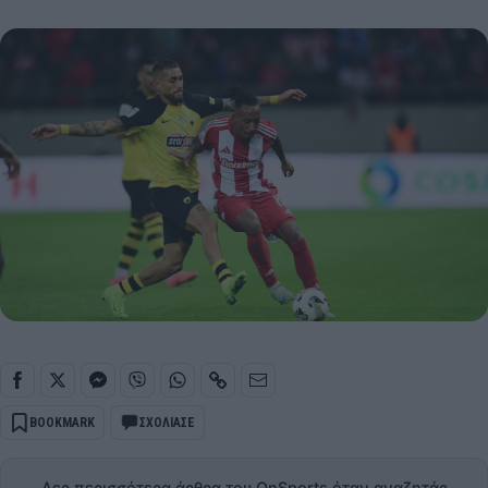
BOOKMARK
ΣΧΟΛΙΑΣΕ
Δες περισσότερα άρθρα του OnSports όταν αναζητάς