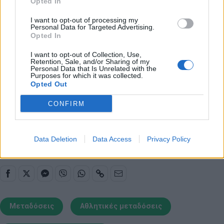
Opted In
02:00
COSMOTE SPORT 6 HD
ATP 500 2025
I want to opt-out of processing my
Personal Data for Targeted Advertising.
02:30
COSMOTE SPORT 7 HD
Μπρούκλιν Νετς - Οκλαχό
Opted In
I want to opt-out of Collection, Use,
05:00
COSMOTE SPORT 7 HD
NBA TV 2024-25
Retention, Sale, and/or Sharing of my
Personal Data that Is Unrelated with the
Purposes for which it was collected.
Opted Out
CONFIRM
Παιχνίδι από παντού στη Novibet με το
νέο Mobile App
Data Deletion
Data Access
Privacy Policy
Μεταδόσεις
Αθλητικές μεταδόσεις