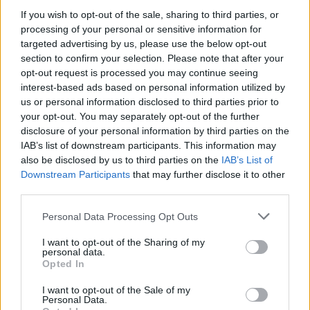
If you wish to opt-out of the sale, sharing to third parties, or
22:00
Novasports 6HD
WTA 500 2025
processing of your personal or sensitive information for
targeted advertising by us, please use the below opt-out
22:00
Novasports 1HD
Γιουβέντους – Έμπολι
section to confirm your selection. Please note that after your
opt-out request is processed you may continue seeing
22:00
COSMOTE SPORT 3 HD
Κιλμάρνοκ – Ρέιντζερς
interest-based ads based on personal information utilized by
us or personal information disclosed to third parties prior to
your opt-out. You may separately opt-out of the further
22:10
ΑΝΤ1+
Σταντ Μπριοσέν - Παρί Σ
disclosure of your personal information by third parties on the
IAB’s list of downstream participants. This information may
22:15
Novasports 2HD
Λίβερπουλ – Νιούκαστλ
also be disclosed by us to third parties on the
IAB’s List of
Downstream Participants
that may further disclose it to other
22:15
COSMOTE SPORT 1 HD
Ώρα Κυπέλλου – Postgam
third parties.
Personal Data Processing Opt Outs
22:30
Attica TV
Ρεάλ Σοσιεδάδ - Ρεάλ Μα
I want to opt-out of the Sharing of my
personal data.
01:00
COSMOTE SPORT 7 HD
NBA TV 2024-25
Opted In
I want to opt-out of the Sale of my
02:00
COSMOTE SPORT 4 HD
Νιου Γιορκ Νικς - Φιλαδέ
Personal Data.