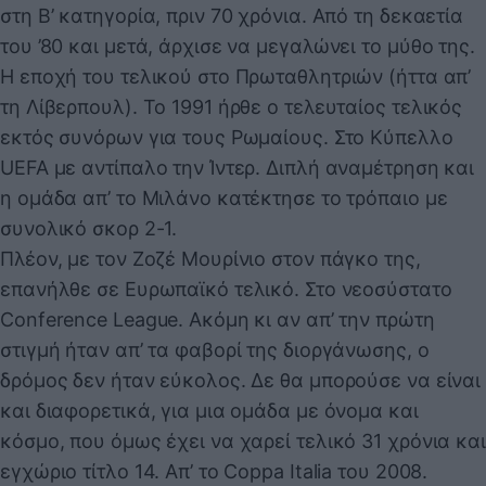
στη Β’ κατηγορία, πριν 70 χρόνια. Από τη δεκαετία
του ’80 και μετά, άρχισε να μεγαλώνει το μύθο της.
Η εποχή του τελικού στο Πρωταθλητριών (ήττα απ’
τη Λίβερπουλ). Το 1991 ήρθε ο τελευταίος τελικός
εκτός συνόρων για τους Ρωμαίους. Στο Κύπελλο
UEFA με αντίπαλο την Ίντερ. Διπλή αναμέτρηση και
η ομάδα απ’ το Μιλάνο κατέκτησε το τρόπαιο με
συνολικό σκορ 2-1.
Πλέον, με τον Ζοζέ Μουρίνιο στον πάγκο της,
επανήλθε σε Ευρωπαϊκό τελικό. Στο νεοσύστατο
Conference League. Ακόμη κι αν απ’ την πρώτη
στιγμή ήταν απ’ τα φαβορί της διοργάνωσης, ο
δρόμος δεν ήταν εύκολος. Δε θα μπορούσε να είναι
και διαφορετικά, για μια ομάδα με όνομα και
κόσμο, που όμως έχει να χαρεί τελικό 31 χρόνια και
εγχώριο τίτλο 14. Απ’ το Coppa Italia του 2008.