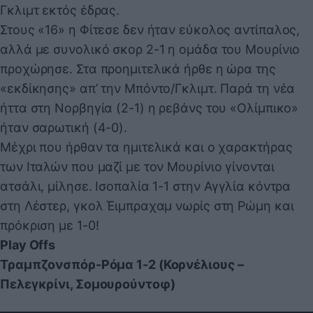
Γκλιμτ εκτός έδρας.
Στους «16» η Φίτεσε δεν ήταν εύκολος αντίπαλος,
αλλά με συνολικό σκορ 2-1 η ομάδα του Μουρίνιο
προχώρησε. Στα προημιτελικά ήρθε η ώρα της
«εκδίκησης» απ’ την Μπόντο/Γκλιμτ. Παρά τη νέα
ήττα στη Νορβηγία (2-1) η ρεβάνς του «Ολίμπικο»
ήταν σαρωτική (4-0).
Μέχρι που ήρθαν τα ημιτελικά και ο χαρακτήρας
των Ιταλών που μαζί με τον Μουρίνιο γίνονται
ατσάλι, μίλησε. Ισοπαλία 1-1 στην Αγγλία κόντρα
στη Λέστερ, γκολ Έιμπραχαμ νωρίς στη Ρώμη και
πρόκριση με 1-0!
Play Offs
Τραμπζονσπόρ-Ρόμα 1-2 (Κορνέλιους –
Πελεγκρίνι, Σομουρούντοφ)