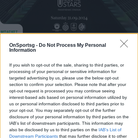
OnSportsg -
Do Not Process My Personal
Παναθηναϊκός AKTOR: Το πρόγραμμα του
Information
ιστορικού τουρνουά «Παύλος Γιαννακόπουλος»
στο Καλλιμάρμαρο
If you wish to opt-out of the sale, sharing to third parties, or
processing of your personal or sensitive information for
Παναθηναϊκός AKTOR: Γνωστές έγιναν οι ώρες των
targeted advertising by us, please use the below opt-out
πρώτων αναμετρήσεων του ιστορικού τουρνουά
section to confirm your selection. Please note that after your
«Παύλος Γιαννακόπουλος» που θα διεξαχθεί στο
opt-out request is processed you may continue seeing
Καλλιμάρμαρο Στάδιο.
interest-based ads based on personal information utilized by
us or personal information disclosed to third parties prior to
14 Αυγούστου 2024 14:04
your opt-out. You may separately opt-out of the further
disclosure of your personal information by third parties on the
IAB’s list of downstream participants. This information may
also be disclosed by us to third parties on the
IAB’s List of
Downstream Participants
that may further disclose it to other