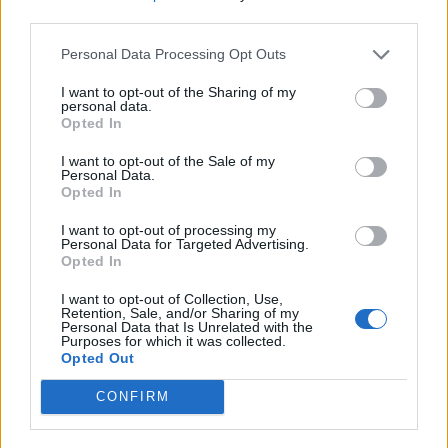
third parties.
Personal Data Processing Opt Outs
I want to opt-out of the Sharing of my
personal data.
Opted In
I want to opt-out of the Sale of my
Personal Data.
Opted In
I want to opt-out of processing my
Παναθηναϊκός AKTOR: Βγήκαν τα 36.000
Personal Data for Targeted Advertising.
Opted In
εισιτήρια για το ιστορικό «Π.
Γιαννακόπουλος» στο Καλλιμάρμαρο
I want to opt-out of Collection, Use,
Retention, Sale, and/or Sharing of my
Παναθηναϊκός AKTOR: Στην διάθεση των Ελλήνων
Personal Data that Is Unrelated with the
Purposes for which it was collected.
φιλάθλων τέθηκαν τα εισιτήρια του ιστορικού 6ου
Opted Out
τουρνουά «Παύλος Γιαννακόπουλος» που θα διεξαχθεί
CONFIRM
στο Καλλιμάρμαρο Στάδιο.
09 Αυγούστου 2024 12:33