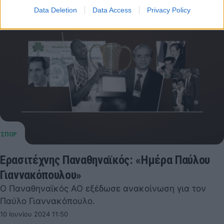
Data Deletion
Data Access
Privacy Policy
Ερασιτέχνης Παναθηναϊκός: «Ημέρα Παύλου
Γιαννακόπουλου»
Ο Παναθηναϊκός ΑΟ εξέδωσε ανακοίνωση για τον
Παύλο Γιαννακόπουλο.
10 Ιουνίου 2024 11:50