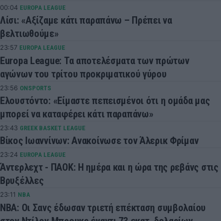
00:04
EUROPA LEAGUE
Λίσι: «Αξίζαμε κάτι παραπάνω – Πρέπει να
βελτιωθούμε»
23:57
EUROPA LEAGUE
Europa League: Τα αποτελέσματα των πρώτων
αγώνων του τρίτου προκριματικού γύρου
23:56
ONSPORTS
Ελουστόντο: «Είμαστε πεπεισμένοι ότι η ομάδα μας
μπορεί να καταφέρει κάτι παραπάνω»
23:43
GREEK BASKET LEAGUE
Βίκος Ιωαννίνων: Ανακοίνωσε τον Άλερικ Φρίμαν
23:24
EUROPA LEAGUE
Άντερλεχτ - ΠΑΟΚ: Η ημέρα και η ώρα της ρεβάνς στις
Βρυξέλλες
23:11
NBA
ΝΒΑ: Οι Σανς έδωσαν τριετή επέκταση συμβολαίου
στον Ντίλον Μπρουκς έναντι 73 εκατ. δολαρίων