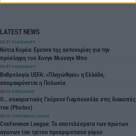
LATEST NEWS
02:21
ΠΟΔΟΣΦΑΙΡΟ
Νότια Κορέα: Ερευνα της αστυνομίας για την
πρόσληψη του Χονγκ Μιουνγκ Μπo
00:57
ΠΟΔΟΣΦΑΙΡΟ
Βαθμολογία UEFA: «Πληγώθηκε» η Ελλάδα,
απομακρύνεται η Πολωνία
00:13
EUROLEAGUE
Ο… σοκαριστικός Γκέρσον Γιαμπουσέλε στις διακοπές
του (Photos)
00:10
CONFERENCE LEAGUE
Conference League: Τα αποτελέσματα των πρώτων
αγώνων του τρίτου προκριματικού γύρου