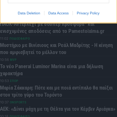
Τόκο Σενγκέλια: Επίσημα στη Ντουμπάι - Πλήρωσε τη
ρήτρα και αποχώρησε από την Μπαρτσελόνα
Data Deletion
Data Access
Privacy Policy
11:30
BET ON
ΠΑΟΚ-Άντερλεχτ με σούπερ προσφορά* και
ενισχυμένες αποδόσεις από το Pamestoixima.gr
11:02
ΠΟΔΟΣΦΑΙΡΟ
Μυστήριο με Βινίσιους και Ρεάλ Μαδρίτης - Η κίνηση
που αμφισβητεί το μέλλον του
10:56
MVP
Το νέο Panerai Luminor Marina είναι μια δήλωση
χαρακτήρα
10:53
ΣΠΟΡ
Μαρία Σάκκαρη: Πότε και με ποιά αντίπαλο θα παίξει
στον τρίτο γύρο του Τορόντο
10:37
ONSPORTS
AEK: «Δίνει μάχη με τη Θέλτα για τον Κέρβιν Αριάγκα»
10:18
ΠΟΔΟΣΦΑΙΡΟ