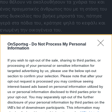
που θέλουν να ακολουθήσουν τα χνάρια του και
ένας πραγματικός άνθρωπος που με τη στάση του
στις δυσκολίες που βρήκε μπροστά του, πάτησε
γερά στα πόδια του, κράτησε ψηλά το κεφάλι και
ενωμένη την οικογένεια του.
Ο Δημήτρης Ανδρεόπουλος μιλάει για όλους και για
όλα και αποδεικνύει πως για να είσαι μεγάλος
OnSportsg -
Do Not Process My Personal
Information
αθλητής, πρέπει πάνω και πρώτα απ’ όλα να είναι
μεγάλος άνθρωπος.
If you wish to opt-out of the sale, sharing to third parties, or
processing of your personal or sensitive information for
targeted advertising by us, please use the below opt-out
section to confirm your selection. Please note that after your
Παιχνίδι από παντού στη Novibet με το
opt-out request is processed you may continue seeing
νέο Mobile App
interest-based ads based on personal information utilized by
us or personal information disclosed to third parties prior to
your opt-out. You may separately opt-out of the further
disclosure of your personal information by third parties on the
Ανδρεόπουλος Δημήτρης
The LOCKER ROOM
IAB’s list of downstream participants. This information may