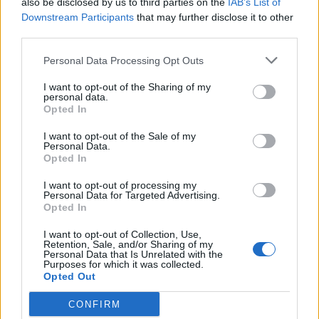
also be disclosed by us to third parties on the
IAB’s List of
Downstream Participants
that may further disclose it to other
COMMENTS
third parties.
Personal Data Processing Opt Outs
Συνδεθείτε για να σχολιάσετε
I want to opt-out of the Sharing of my
personal data.
Opted In
I want to opt-out of the Sale of my
Personal Data.
Opted In
LATEST NEWS
I want to opt-out of processing my
12:11
MVP
Personal Data for Targeted Advertising.
Opted In
Για κάποιο λόγο οι πιο καλοντυμένοι άντρες
σταμάτησαν να φορούν skinny γυαλιά
I want to opt-out of Collection, Use,
Retention, Sale, and/or Sharing of my
11:54
ΠΟΔΟΣΦΑΙΡΟ
Personal Data that Is Unrelated with the
Purposes for which it was collected.
Ολυμπιακός: Παρελθόν και τυπικά ο Στρεφέτσα -
Opted Out
Ανακοινώθηκε από την Παλέρμο
CONFIRM
11:46
EUROLEAGUE