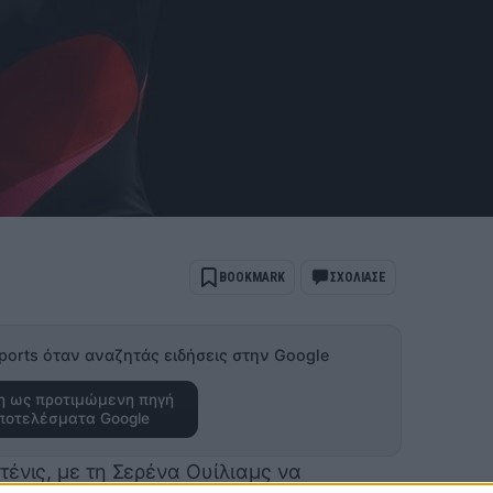
BOOKMARK
ΣΧΟΛΙΑΣΕ
ports όταν αναζητάς ειδήσεις στην Google
 ως προτιμώμενη πηγή
ποτελέσματα Google
ένις, με τη Σερένα Ουίλιαμς να