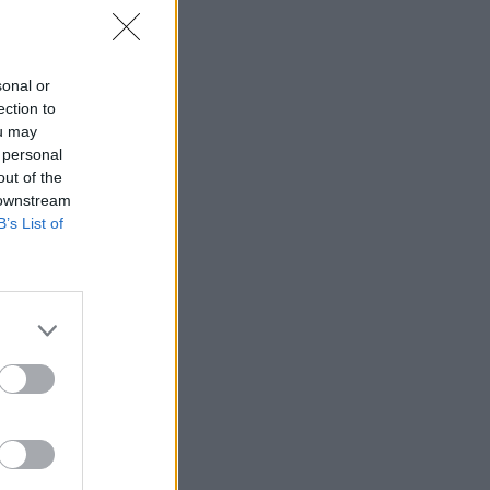
Λουίς ντε λα Φουέντε: Ο προπονητής
της Ισπανίας έχει μπράτσα που θα
ζήλευαν οι παίκτες του
sonal or
08:15
ection to
OPINION
ou may
Το εύκολο θα ήταν η σκοπιμότητα,
 personal
άνετες προκρίσεις και μετά άλλη μια
out of the
τέταρτη θέση
 downstream
B’s List of
07:38
ΠΟΔΟΣΦΑΙΡΟ
Ο Φορλάν νέος προπονητής της
Ουρουγουάης
05:07
SUPER LEAGUE 2
Στην ΑΕΛ ο Ανδρέας Μακρής
02:21
ΠΟΔΟΣΦΑΙΡΟ
Νότια Κορέα: Ερευνα της αστυνομίας
για την πρόσληψη του Χονγκ Μιουνγκ
Μπo