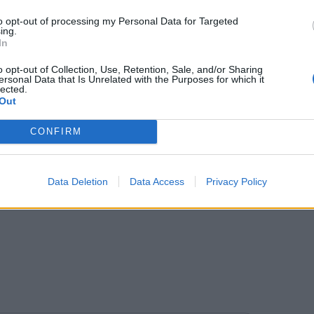
 από τις πιο εμβληματικές σκηνές του
to opt-out of processing my Personal Data for Targeted
ing.
In
ναι η συμμετοχή στο μονό του
o opt-out of Collection, Use, Retention, Sale, and/or Sharing
ersonal Data that Is Unrelated with the Purposes for which it
tus/2061447936563638388
lected.
Out
CONFIRM
Data Deletion
Data Access
Privacy Policy