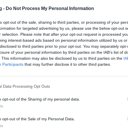
ην ενεργό δράση και μάλιστα αυτή δεν θα
g -
Do Not Process My Personal Information
ταθλήτρια θα συμμετάσχει στο διπλό
υ (8/6-14/6).
to opt-out of the sale, sharing to third parties, or processing of your per
νάμεις της με ένα από τα ανερχόμενα
formation for targeted advertising by us, please use the below opt-out s
νη Καναδή Βικτόρια Εμπόκο.
r selection. Please note that after your opt-out request is processed y
eing interest-based ads based on personal information utilized by us or
ρια είχε αποσυρθεί από την ενεργό δράση
disclosed to third parties prior to your opt-out. You may separately opt-
 πίσω της μια μυθική κληρονομιά με 23
losure of your personal information by third parties on the IAB’s list of
. This information may also be disclosed by us to third parties on the
IA
Participants
that may further disclose it to other third parties.
eback επιβεβαίωσε η ίδια, δημοσιεύοντας
ύς στα social media σχετικό βίντεο σε
l Data Processing Opt Outs
ρένα δεν έκρυψε τον ενθουσιασμό της για
o opt-out of the Sharing of my personal data.
ανικό μέρος για να ξεκινήσει αυτό το
In
έχει χαρίσει μερικές από τις πιο
o opt-out of the Sale of my Personal Data.
μου, και είμαι ενθουσιασμένη που
In