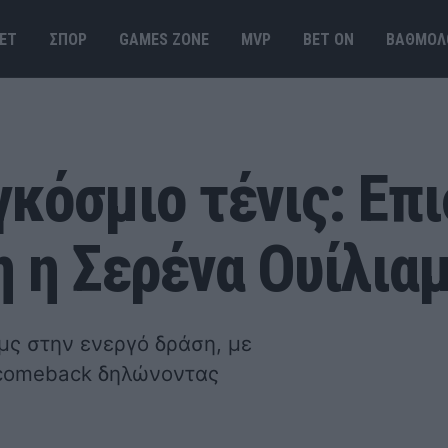
ΕΤ
ΣΠΟΡ
GAMES ΖΟΝΕ
MVP
BET ΟΝ
ΒΑΘΜΟΛ
γκόσμιο τένις: Επ
 η Σερένα Ουίλιαμ
αμς στην ενεργό δράση, με
. comeback δηλώνοντας