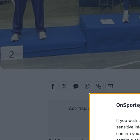
OnSports
Δες περισσότερα άρθρα του OnS
If you wish 
Προσθήκη
στα α
sensitive in
confirm you