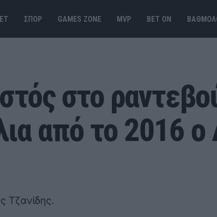
ΕΤ
ΣΠΟΡ
GAMES ΖΟΝΕ
MVP
BET ΟΝ
ΒΑΘΜΟΛ
ιστός στο ραντεβο
ια από το 2016 ο
ς Τζανίδης.