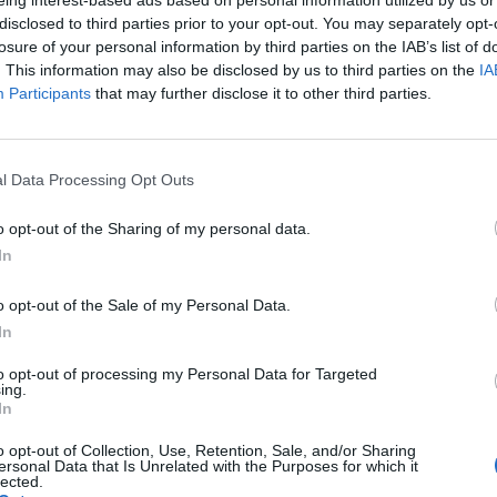
eing interest-based ads based on personal information utilized by us or
λητής που λόγω σπουδών αγωνίζεται τα
disclosed to third parties prior to your opt-out. You may separately opt-
ης διακρίθηκε και στο Ευρωπαϊκό
losure of your personal information by third parties on the IAB’s list of
ολο της Ιταλίας (17-23 Απριλίου),
. This information may also be disclosed by us to third parties on the
IA
Participants
that may further disclose it to other third parties.
την κατηγορία Τουλ Ανδρών 3 Νταν και
ατηγορία Power test (Δύναμης).
του για την κατάκτηση από την Ελλάδα της
l Data Processing Opt Outs
ondo ITF, αποτυπώνεται με την συνεχή
o opt-out of the Sharing of my personal data.
ό το 2016 ως σήμερα, με τα μετάλλια και
In
νδυάζοντας τον πρωταθλητισμό με τις
o opt-out of the Sale of my Personal Data.
νεπιστήμιο Θεσσαλονίκης.
In
to opt-out of processing my Personal Data for Targeted
ing.
In
o opt-out of Collection, Use, Retention, Sale, and/or Sharing
ersonal Data that Is Unrelated with the Purposes for which it
lected.