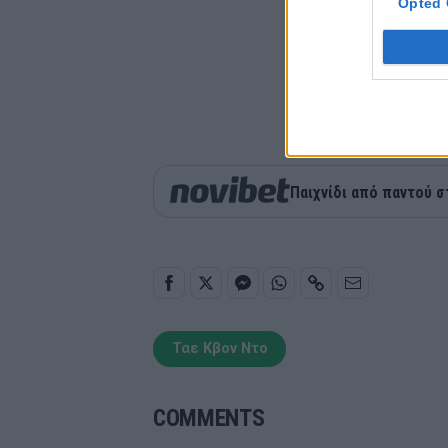
Opted 
Παιχνίδι από παντού σ
Ταε Κβον Ντο
COMMENTS