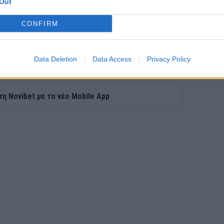
Out
CONFIRM
Data Deletion
Data Access
Privacy Policy
τη Novibet με το νέο Mobile App