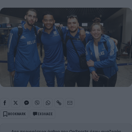
BOOKMARK
ΣΧΟΛΙΑΣΕ
Δες περισσότερα άρθρα του OnSports όταν αναζητάς