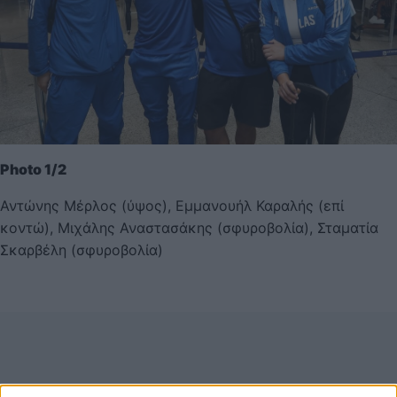
Photo 1/2
Αντώνης Μέρλος (ύψος), Εμμανουήλ Καραλής (επί
κοντώ), Μιχάλης Αναστασάκης (σφυροβολία), Σταματία
Σκαρβέλη (σφυροβολία)