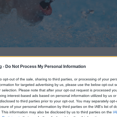
BOOKMARK
ΣΧΟΛΙΑΣΕ
g -
Do Not Process My Personal Information
to opt-out of the sale, sharing to third parties, or processing of your per
ports όταν αναζητάς ειδήσεις στην Google
formation for targeted advertising by us, please use the below opt-out s
r selection. Please note that after your opt-out request is processed y
 ως προτιμώμενη πηγή
eing interest-based ads based on personal information utilized by us or
ποτελέσματα Google
disclosed to third parties prior to your opt-out. You may separately opt-
losure of your personal information by third parties on the IAB’s list of
 Ελλάδα το τρίτο της χρυσό μετάλλιο στα
. This information may also be disclosed by us to third parties on the
IA
ογειακών Αγώνων του Οράν.