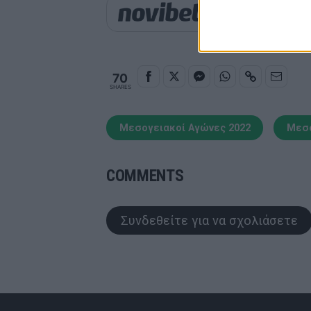
Παιχνίδι από παντού σ
70
SHARES
Μεσογειακοί Αγώνες 2022
Μεσο
COMMENTS
Συνδεθείτε για να σχολιάσετε