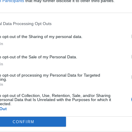
Participants
that may further disclose it to other third parties.
ρχησε στον τελικό των 50μ. πεταλούδα
ψηλότερο σκαλί του βάθρου, αφήνοντας
l Data Processing Opt Outs
 ντι Κάρλο (26.25) και Σόνια Λακιντάνα
o opt-out of the Sharing of my personal data.
In
o opt-out of the Sale of my Personal Data.
In
to opt-out of processing my Personal Data for Targeted
ing.
In
o opt-out of Collection, Use, Retention, Sale, and/or Sharing
ersonal Data that Is Unrelated with the Purposes for which it
lected.
Out
CONFIRM