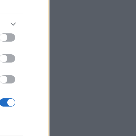
Βουλγαρία και πάει για την 5η θέση
στο EuroBasket U18 Β’ Κατηγορίας
17:34
SUPER LEAGUE
«Σέλτικ, Μάλαγα και Μπέρνλι
παρακολουθούν την περίπτωση του
Τέιλορ»
17:29
ΠΟΔΟΣΦΑΙΡΟ
Τζόλης: «Είναι ωραίο συναίσθημα να
βάζεις το πρώτο σου γκολ, ελπίζω να
έχω περισσότερα στη συνέχεια»
17:26
SUPER LEAGUE
«Στα ''ραντάρ'' του Ολυμπιακού ο Τζος
Ντόιγκ»