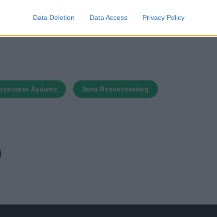
τη Novibet με το νέο Mobile App
Data Deletion
Data Access
Privacy Policy
γειακοί Αγώνες
Άννα Ντουντουνάκη