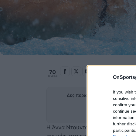
70
SHARES
OnSports
If you wish 
Δες περισσότερα άρθρα του OnS
sensitive in
confirm you
Προσθήκη
continue se
στα α
information 
further disc
Η Άννα Ντουντουνάκη χάρισε στην
participants
αγωνίσματα κολύμβησης των Μεσ