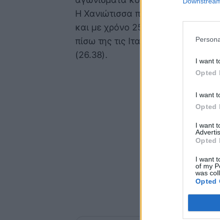
Downstream 
Η Χανιώτισσα πρωταθλήτρια κυριά
και με χρόνο 25.95 ανέβηκε στο 
Persona
πίσω της τις Ιταλίδες Βιόλα Σκότο
(26.38).
I want t
Opted 
I want t
Opted 
I want 
Advertis
Opted 
I want t
of my P
was col
Opted 