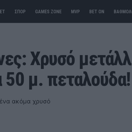
ΕΤ
ΣΠΟΡ
GAMES ΖΟΝΕ
MVP
BET ΟΝ
ΒΑΘΜΟΛ
ες: Χρυσό μετάλλ
 50 μ. πεταλούδα!
 ένα ακόμα χρυσό