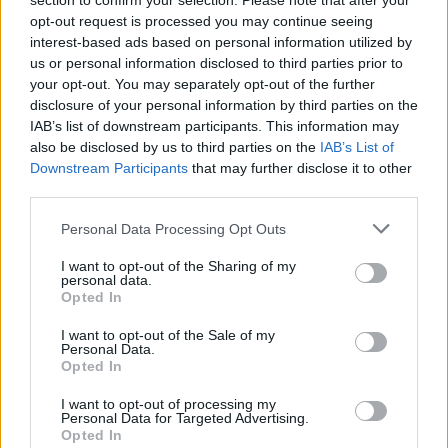
section to confirm your selection. Please note that after your
Τούρου 1, Γ. Λυμπεροπούλου 1.
opt-out request is processed you may continue seeing
interest-based ads based on personal information utilized by
us or personal information disclosed to third parties prior to
your opt-out. You may separately opt-out of the further
Παιχνίδι από παντού στη Novibet με το
disclosure of your personal information by third parties on the
νέο Mobile App
IAB’s list of downstream participants. This information may
also be disclosed by us to third parties on the
IAB’s List of
Downstream Participants
that may further disclose it to other
third parties.
Personal Data Processing Opt Outs
I want to opt-out of the Sharing of my
Α2 Πόλο Γυναικών
Πόλο
Πόλο Α1 γυναικών
personal data.
Opted In
ΚΟΕ
I want to opt-out of the Sale of my
Personal Data.
Opted In
COMMENTS
I want to opt-out of processing my
Personal Data for Targeted Advertising.
Opted In