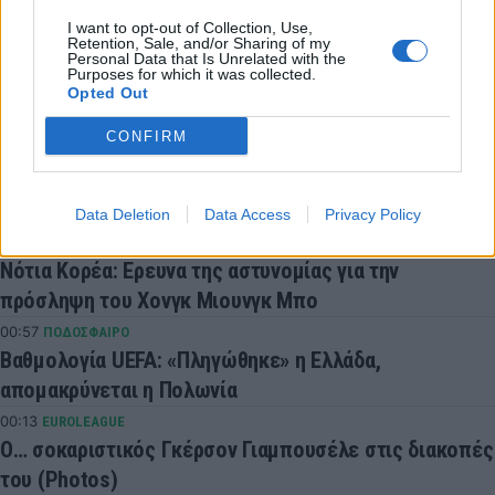
Συνδεθείτε για να σχολιάσετε
I want to opt-out of Collection, Use,
Retention, Sale, and/or Sharing of my
Personal Data that Is Unrelated with the
Purposes for which it was collected.
Opted Out
CONFIRM
LATEST NEWS
05:07
SUPER LEAGUE 2
Στην ΑΕΛ ο Ανδρέας Μακρής
Data Deletion
Data Access
Privacy Policy
02:21
ΠΟΔΟΣΦΑΙΡΟ
Νότια Κορέα: Ερευνα της αστυνομίας για την
πρόσληψη του Χονγκ Μιουνγκ Μπo
00:57
ΠΟΔΟΣΦΑΙΡΟ
Βαθμολογία UEFA: «Πληγώθηκε» η Ελλάδα,
απομακρύνεται η Πολωνία
00:13
EUROLEAGUE
Ο… σοκαριστικός Γκέρσον Γιαμπουσέλε στις διακοπές
του (Photos)