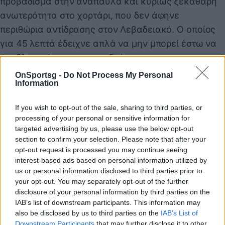
προβάδισμα στην ανάπαυλα και κυρίως ξεκάθαρη
ανωτερότητα στο χορτάρι, που δεν άφηνε
περιθώρια αντίδρασης στον Λεβαδειακό. Ο οποίος
για 45 λεπτά έδειχνε απλά να μην μπορεί έστω να
προβληματίσει τους γηπεδούχους.
Το δεύτερο μέρος άρχισε ακριβώς όπως το πρώτο.
OnSportsg -
Do Not Process My Personal
Information
Με τον Μπιέλ να σκοράρει νωρίς-νωρίς. Στο 49’ για
την ακρίβεια, μετά από λάθος του Τσάπρα ο
If you wish to opt-out of the sale, sharing to third parties, or
Φορτούνης βρήκε τον Ισπανό που δε δυσκολεύτηκε
processing of your personal or sensitive information for
να «γράψει» το 3-0. Η νίκη έτσι κι αλλιώς είχε
targeted advertising by us, please use the below opt-out
section to confirm your selection. Please note that after your
κριθεί και ο Ολυμπιακός είχε ευκαιρία απλά να
opt-out request is processed you may continue seeing
διαχειριστεί την αναμέτρηση σε επίπεδο ενέργειας.
interest-based ads based on personal information utilized by
Λίγα λεπτά μετά, οι πάντες στον Ολυμπιακό
us or personal information disclosed to third parties prior to
your opt-out. You may separately opt-out of the further
διαμαρτυρήθηκαν για χέρι του Τσάπρα μέσα στην
disclosure of your personal information by third parties on the
περιοχή. Ο παίκτης του Λεβαδειακού γλίστρησε και
IAB’s list of downstream participants. This information may
βρήκε την μπάλα, με τον διαιτητή να καλείται να
also be disclosed by us to third parties on the
IAB’s List of
Downstream Participants
that may further disclose it to other