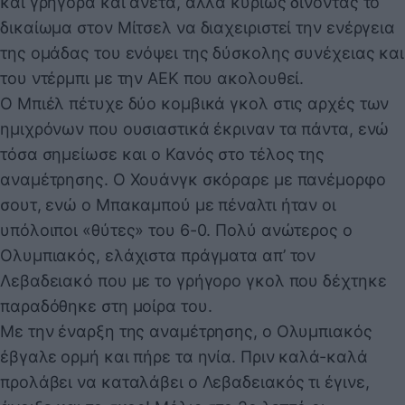
και γρήγορα και άνετα, αλλά κυρίως δίνοντας το
δικαίωμα στον Μίτσελ να διαχειριστεί την ενέργεια
της ομάδας του ενόψει της δύσκολης συνέχειας και
του ντέρμπι με την ΑΕΚ που ακολουθεί.
Ο Μπιέλ πέτυχε δύο κομβικά γκολ στις αρχές των
ημιχρόνων που ουσιαστικά έκριναν τα πάντα, ενώ
τόσα σημείωσε και ο Κανός στο τέλος της
αναμέτρησης. Ο Χουάνγκ σκόραρε με πανέμορφο
σουτ, ενώ ο Μπακαμπού με πέναλτι ήταν οι
υπόλοιποι «θύτες» του 6-0. Πολύ ανώτερος ο
Ολυμπιακός, ελάχιστα πράγματα απ’ τον
Λεβαδειακό που με το γρήγορο γκολ που δέχτηκε
παραδόθηκε στη μοίρα του.
Με την έναρξη της αναμέτρησης, ο Ολυμπιακός
έβγαλε ορμή και πήρε τα ηνία. Πριν καλά-καλά
προλάβει να καταλάβει ο Λεβαδειακός τι έγινε,