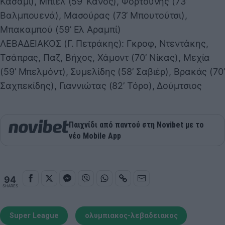
Κασάμι), Μπιέλ (59’ Κανός), Φορτούνης (73’
Βαλμπουενά), Μασούρας (73’ Μπουτούτσι),
Μπακαμπού (59’ Ελ Αραμπί)
ΛΕΒΑΔΕΙΑΚΟΣ (Γ. Πετράκης): Γκροφ, Ντεντάκης,
Τσάπρας, Παζ, Βήχος, Χάμοντ (70’ Νίκας), Μεχία
(59’ Μπελμόντ), Συμελίδης (58’ Σαβιέρ), Βρακάς (70’
Σαχπεκίδης), Γιαννιώτας (82’ Τόρο), Δούμτσιος
Παιχνίδι από παντού στη Novibet με το
νέο Mobile App
94
SHARES
Super League
ολυμπιακος-λεβαδειακος