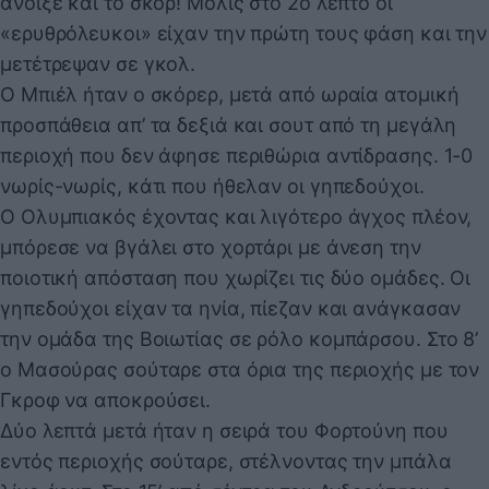
άνοιξε και το σκορ! Μόλις στο 2ο λεπτό οι
«ερυθρόλευκοι» είχαν την πρώτη τους φάση και την
μετέτρεψαν σε γκολ.
Ο Μπιέλ ήταν ο σκόρερ, μετά από ωραία ατομική
προσπάθεια απ’ τα δεξιά και σουτ από τη μεγάλη
περιοχή που δεν άφησε περιθώρια αντίδρασης. 1-0
νωρίς-νωρίς, κάτι που ήθελαν οι γηπεδούχοι.
Ο Ολυμπιακός έχοντας και λιγότερο άγχος πλέον,
μπόρεσε να βγάλει στο χορτάρι με άνεση την
ποιοτική απόσταση που χωρίζει τις δύο ομάδες. Οι
γηπεδούχοι είχαν τα ηνία, πίεζαν και ανάγκασαν
την ομάδα της Βοιωτίας σε ρόλο κομπάρσου. Στο 8’
ο Μασούρας σούταρε στα όρια της περιοχής με τον
Γκροφ να αποκρούσει.
Δύο λεπτά μετά ήταν η σειρά του Φορτούνη που
εντός περιοχής σούταρε, στέλνοντας την μπάλα