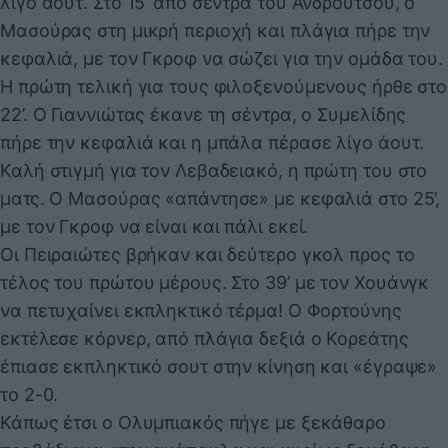
λίγο άουτ. Στο 15’ από σέντρα του Ανδρούτσου, ο
Μασούρας στη μικρή περιοχή και πλάγια πήρε την
κεφαλιά, με τον Γκροφ να σώζει για την ομάδα του.
Η πρώτη τελική για τους φιλοξενούμενους ήρθε στο
22’. Ο Γιαννιώτας έκανε τη σέντρα, ο Συμελίδης
πήρε την κεφαλιά και η μπάλα πέρασε λίγο άουτ.
Καλή στιγμή για τον Λεβαδειακό, η πρώτη του στο
ματς. Ο Μασούρας «απάντησε» με κεφαλιά στο 25’,
με τον Γκροφ να είναι και πάλι εκεί.
Οι Πειραιώτες βρήκαν και δεύτερο γκολ προς το
τέλος του πρώτου μέρους. Στο 39’ με τον Χουάνγκ
να πετυχαίνει εκπληκτικό τέρμα! Ο Φορτούνης
εκτέλεσε κόρνερ, από πλάγια δεξιά ο Κορεάτης
έπιασε εκπληκτικό σουτ στην κίνηση και «έγραψε»
το 2-0.
Κάπως έτσι ο Ολυμπιακός πήγε με ξεκάθαρο