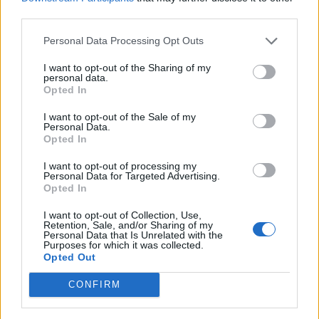
ελέγξει τη φάση στο VAR για το αν πρέπει να
third parties.
υποδειχθεί πέναλτι. Ο Περράκης τελικά αποφάσισε
πως είναι παράβαση και υπέδειξε το πέναλτι. Ο
Personal Data Processing Opt Outs
Μπακαμπού στο 57’ ανέλαβε την εκτέλεση και
I want to opt-out of the Sharing of my
personal data.
έκανε το 4-0 δίνοντας διαστάσεις στη νίκη των
Opted In
Πειραιωτών.
I want to opt-out of the Sale of my
Οι «ερυθρόλευκοι» συνέχισαν να απειλούν και να
Personal Data.
Opted In
δημιουργούν κινδύνους. Στο 67’ ο Κασάμι έκανε
σουτ απ’ το ύψος της μικρής περιοχής περίπου,
I want to opt-out of processing my
Personal Data for Targeted Advertising.
στέλνοντας την μπάλα άουτ. Τέσσερα λεπτά μετά,
Opted In
ο Φορτούνης εκτέλεσε κόρνερ, ο Μασούρας πήρε
I want to opt-out of Collection, Use,
το σουτ μέσα απ’ την περιοχή, στέλνοντας την
Retention, Sale, and/or Sharing of my
Personal Data that Is Unrelated with the
μπάλα άουτ.
Purposes for which it was collected.
Opted Out
Στο 78’ ο Σαχπεκίδης είδε το σουτ που δοκίμασε
από κοντά να βρίσκει σε ετοιμότητα τον
CONFIRM
Πασχαλάκη. Δύο λεπτά μετά ο Ελ Αραμπί σκόραρε,